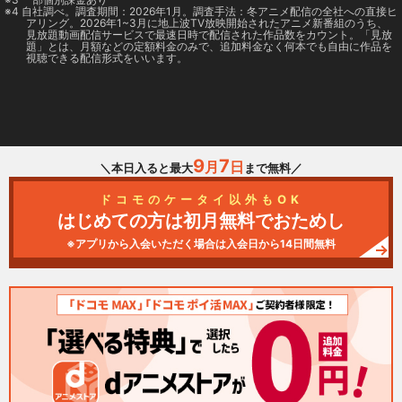
4 自社調べ。調査期間：2026年1月。調査手法：冬アニメ配信の全社への直接ヒ
アリング。2026年1~3月に地上波TV放映開始されたアニメ新番組のうち、
見放題動画配信サービスで最速日時で配信された作品数をカウント。「見放
題」とは、月額などの定額料金のみで、追加料金なく何本でも自由に作品を
視聴できる配信形式をいいます。
9
7
月
日
＼本日入ると最大
まで無料／
ドコモのケータイ以外もOK
はじめての方は初月無料でおためし
※アプリから入会いただく場合は入会日から14日間無料