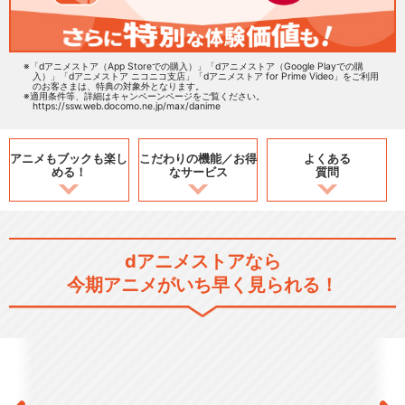
「dアニメストア（App Storeでの購入）」「dアニメストア（Google Playでの購
入）」「dアニメストア ニコニコ支店」「dアニメストア for Prime Video」をご利用
のお客さまは、特典の対象外となります。
適用条件等、詳細はキャンペーンページをご覧ください。
https://ssw.web.docomo.ne.jp/max/danime
アニメもブックも
楽し
こだわりの機能／
お得
よくある
める！
なサービス
質問
dアニメストアなら
今期アニメがいち早く見られる！