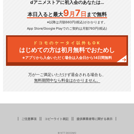
dアニメストアに初入会のあなたは…
9
7
月
日
本日入ると最大
まで無料
※以降は月額660円(税込)がかかります。
App Store/Google Play
でのご契約は月額760円(税込)
ドコモのケータイ以外もOK
はじめての方は初月無料でおためし
※アプリから入会いただく場合は入会日から14日間無料
万が一ご満足いただけず
退会される場合も、
無料期間中なら料金はかかりません。
ご注意事項
コピーライト表記
提供事業者等に関する表示
© NTT DOCOMO