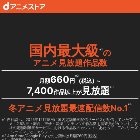
国内最大級
※1
の
アニメ見放題作品数
660
※2
月額
円
(税込) ～
7,400
見放題
※3
作品以上が
※4
冬アニメ見放題最速配信数No.1
1 自社調べ。2025年12月15日に国内定額動画配信サービスが配信していたアニ
メ、2.5次元・舞台、声優・音楽コンテンツの作品数を調査員がカウント。各
社の定額制動画サービスにおける作品数のカウントにあたって、TVシリーズ
1シーズンごとにカウント。
2
App Store/Google Play
でのご契約は月額760円(税込)
3 一部個別課金あり