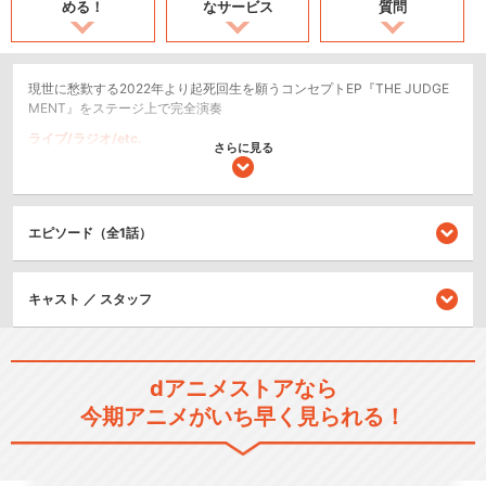
める！
なサービス
質問
現世に愁歎する2022年より起死回生を願うコンセプトEP『THE JUDGE
MENT』をステージ上で完全演奏
ライブ/ラジオ/etc.
さらに見る
シリーズ／関連のアニメ作品
エピソード（全1話）
JAM Project LIVE 震撼. Re…
キャスト ／ スタッフ
JAM Project 4th Live VI…
dアニメストアなら
今期アニメがいち早く見られる！