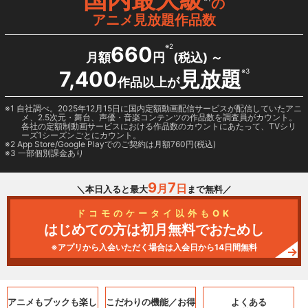
の
アニメ見放題作品数
660
※2
月額
円
(税込) ～
7,400
見放題
※3
作品以上が
1 自社調べ。2025年12月15日に国内定額動画配信サービスが配信していたアニ
メ、2.5次元・舞台、声優・音楽コンテンツの作品数を調査員がカウント。
各社の定額制動画サービスにおける作品数のカウントにあたって、TVシリ
ーズ1シーズンごとにカウント。
2
App Store/Google Play
でのご契約は月額760円(税込)
3 一部個別課金あり
9
7
月
日
＼本日入ると最大
まで無料／
ドコモのケータイ以外もOK
はじめての方は初月無料でおためし
※アプリから入会いただく場合は入会日から14日間無料
アニメもブックも
楽し
こだわりの機能／
お得
よくある