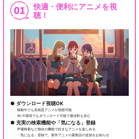
快適・便利にアニメを視
GET OVER －JAM Project
聴！
T…
閉じる
ダウンロード視聴OK
移動中でも高画質アニメが視聴可能
Wi-Fi環境でもダウンロード可能で通信料も安心
充実の検索機能や「気になる」登録
声優検索など独自の機能で好きなアニメを楽しめる
「気になる」登録で、新作アニメの最新話の追加をお知らせ