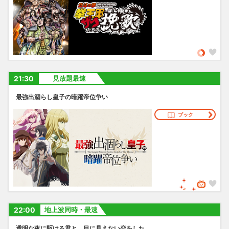
21:30
見放題最速
最強出涸らし皇子の暗躍帝位争い
ブック
22:00
地上波同時・最速
透明な夜に駆ける君と、目に見えない恋をした。