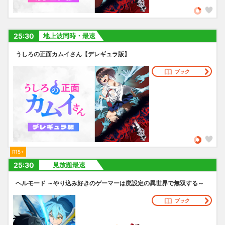
25:30
地上波同時・最速
うしろの正面カムイさん【デレギュラ版】
ブック
R15+
25:30
見放題最速
ヘルモード ～やり込み好きのゲーマーは廃設定の異世界で無双する～
ブック