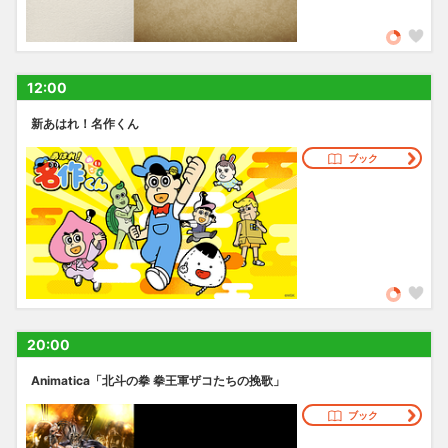
12:00
新あはれ！名作くん
ブック
20:00
Animatica「北斗の拳 拳王軍ザコたちの挽歌」
ブック