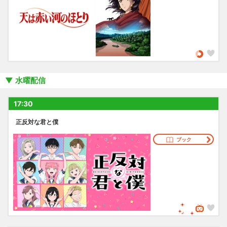
水曜配信
17:30
正反対な君と僕
ブック