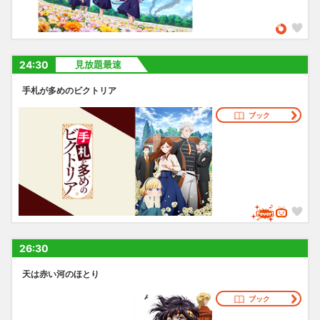
24:30
見放題最速
手札が多めのビクトリア
ブック
26:30
天は赤い河のほとり
ブック