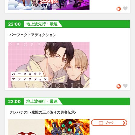
22:00
地上波先行・最速
パーフェクトアディクション
22:00
地上波先行・最速
クレバテスⅡ-魔獣の王と偽りの勇者伝承-
ブック