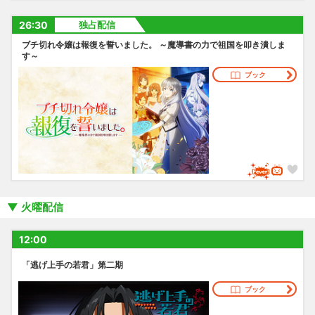
26:30
独占配信
ブチ切れ令嬢は報復を誓いました。 ～魔導書の力で祖国を叩き潰しま
す～
ブック
火曜配信
12:00
「逃げ上手の若君」第二期
ブック