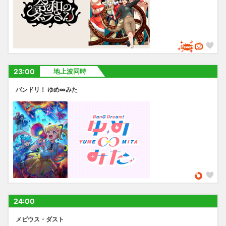
23:00
地上波同時
バンドリ！ ゆめ∞みた
24:00
メビウス・ダスト