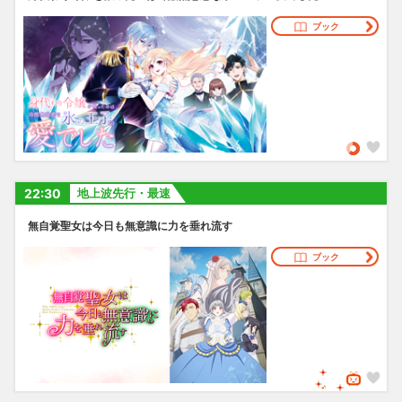
ブック
22:30
地上波先行・最速
無自覚聖女は今日も無意識に力を垂れ流す
ブック