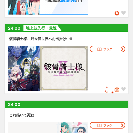
24:00
地上波先行・最速
骸骨騎士様、只今異世界へお出掛け中Ⅱ
ブック
24:00
これ描いて死ね
ブック