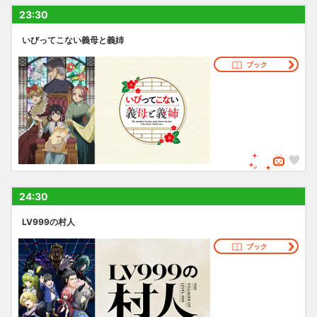
23:30
いびってこない義母と義姉
ブック
24:30
LV999の村人
ブック