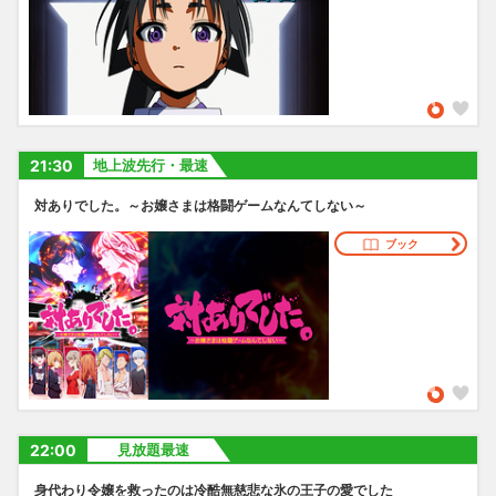
21:30
地上波先行・最速
対ありでした。～お嬢さまは格闘ゲームなんてしない～
ブック
22:00
見放題最速
身代わり令嬢を救ったのは冷酷無慈悲な氷の王子の愛でした