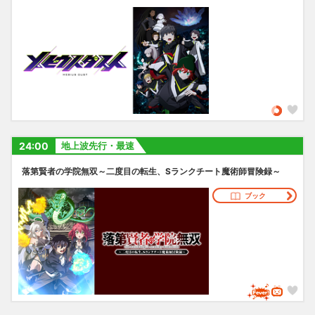
24:00
地上波先行・最速
落第賢者の学院無双～二度目の転生、Sランクチート魔術師冒険録～
ブック