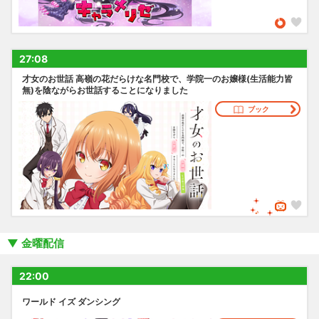
27:08
才女のお世話 高嶺の花だらけな名門校で、学院一のお嬢様(生活能力皆
無)を陰ながらお世話することになりました
ブック
金曜配信
22:00
ワールド イズ ダンシング