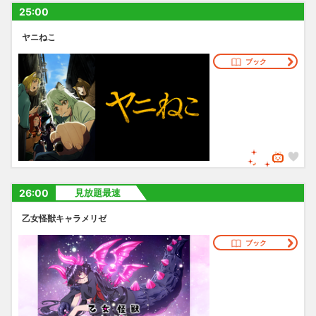
25:00
ヤニねこ
ブック
26:00
見放題最速
乙女怪獣キャラメリゼ
ブック