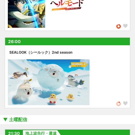
26:00
SEALOOK（シールック）2nd season
土曜配信
21:30
地上波先行・最速