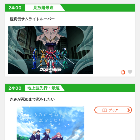
24:00
見放題最速
鎧真伝サムライトルーパー
24:00
地上波先行・最速
きみが死ぬまで恋をしたい
ブック