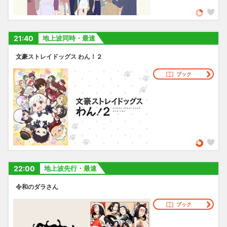
21:40
地上波同時・最速
文豪ストレイドッグス わん！２
ブック
22:00
地上波先行・最速
令和のダラさん
ブック