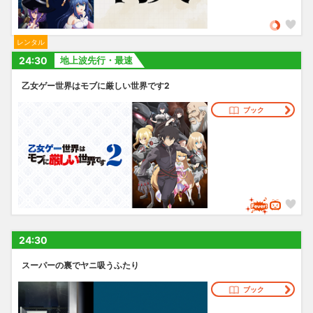
レンタル
24:30
地上波先行・最速
乙女ゲー世界はモブに厳しい世界です2
ブック
24:30
スーパーの裏でヤニ吸うふたり
ブック