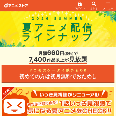
ログイン
さがす
メニュー
2026 SUMMER
夏アニメ配信
ラインナップ
660
月額
円
で
(税込)
7,400
見放題
作品以上が
ドコモのケータイ以外もOK
初めての方は初月無料でおためし