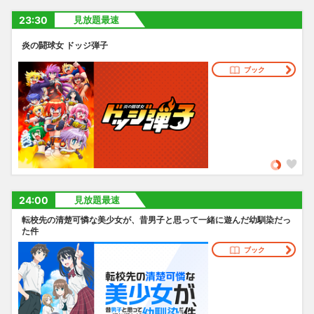
23:30
見放題最速
炎の闘球女 ドッジ弾子
ブック
24:00
見放題最速
転校先の清楚可憐な美少女が、昔男子と思って一緒に遊んだ幼馴染だっ
た件
ブック