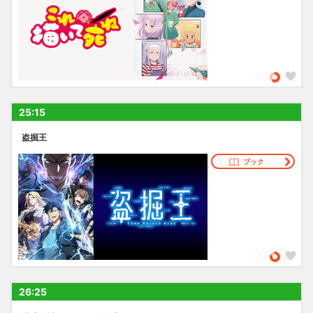
25:15
盗掘王
ブック
26:25