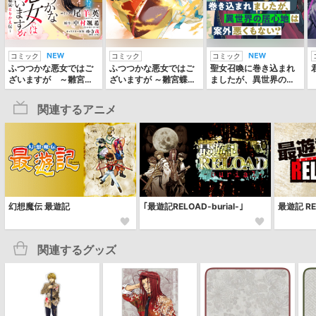
コミック
コミック
コミック
ふつつかな悪女ではご
ふつつかな悪女ではご
聖女召喚に巻き込まれ
ざいますが ～雛宮蝶
ざいますが ～雛宮蝶鼠
ましたが、異世界の居
鼠とりかえ伝～ 連載
とりかえ伝～
心地は案外悪くもな
版
い？ 【連載版】
関連するアニメ
幻想魔伝 最遊記
｢最遊記RELOAD-burial-｣
最遊記 RE
関連するグッズ