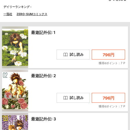
デイリーランキング -
一迅社
ZERO-SUMコミックス
最遊記外伝: 1
796
円
試し読み
獲得dポイント：7 P
最遊記外伝: 2
796
円
試し読み
獲得dポイント：7 P
最遊記外伝: 3