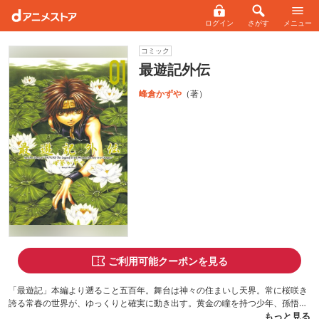
ログイン
さがす
メニュー
コミック
最遊記外伝
峰倉かずや
（著）
ご利用可能クーポンを見る
「最遊記」本編より遡ること五百年。舞台は神々の住まいし天界。常に桜咲き
誇る常春の世界が、ゆっくりと確実に動き出す。黄金の瞳を持つ少年、孫悟空
の出現によって……。この物語から、最遊記がはじまる――！
もっと見る