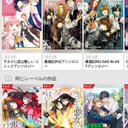
コミック
コミック
コミック
ヲタクに恋は難しい コ
最遊記外伝アンソロジ
最遊記RELOAD BLAS
ミックアンソロジー
ー
Tアンソロジー
同じレーベルの作品