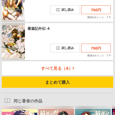
796
円
試し読み
獲得dポイント：7 P
最遊記外伝: 4
796
円
試し読み
獲得dポイント：7 P
すべて見る（
4
）
まとめて購入
同じ著者の作品