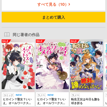
すべて見る（
10
）
まとめて購入
同じ著者の作品
コミック
ラノベ
ラノベ
ヒロイン？聖女？いい
ヒロイン？聖女？いい
転生王女は今日も旗を
え、オールワークスメ
え、オールワークスメ
叩き折る
イドです（誇）！@CO
イドです（誇）！