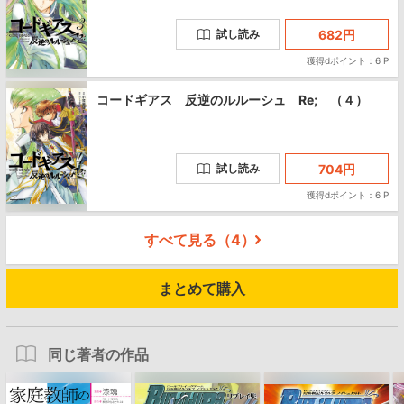
682
円
試し読み
獲得dポイント：6 P
コードギアス 反逆のルルーシュ Re; （４）
704
円
試し読み
獲得dポイント：6 P
すべて見る（
4
）
まとめて購入
同じ著者の作品