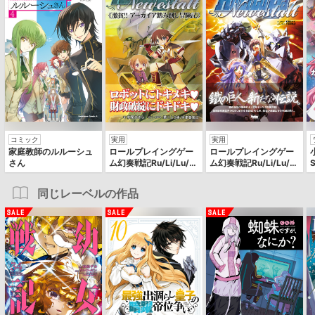
コミック
実用
実用
家庭教師のルルーシュ
ロールプレイングゲー
ロールプレイングゲー
さん
ム幻奏戦記Ru/Li/Lu/R
ム幻奏戦記Ru/Li/Lu/R
a リプレイ集
a
同じレーベルの作品