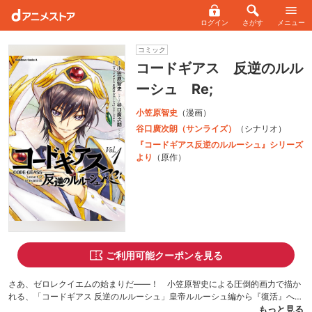
ログイン
さがす
メニュー
コミック
コードギアス 反逆のルル
ーシュ Re;
小笠原智史
（漫画）
谷口廣次朗（サンライズ）
（シナリオ）
『コードギアス反逆のルルーシュ』シリーズ
より
（原作）
ご利用可能クーポンを見る
さあ、ゼロレクイエムの始まりだ――！ 小笠原智史による圧倒的画力で描か
れる、「コードギアス 反逆のルルーシュ」皇帝ルルーシュ編から『復活』へと
続く「コードギアス」コミックの決定版！！
もっと見る