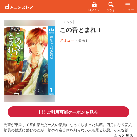
ログイン
さがす
メニュー
コミック
この音とまれ！
アミュー
（著者）
ご利用可能クーポンを見る
先輩が卒業して箏曲部ただ一人の部員になってしまった武蔵。四月になり新入
部員の勧誘に励むのだが、部の存在自体を知らない人も居る状態。そんな彼の
前に現れた、見るからに不良で箏とは縁の無さそうな新入生が入部したいと言
もっと見る