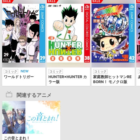
コミック
コミック
コミック
ワールドトリガー
HUNTER×HUNTER カ
家庭教師ヒットマンRE
ラー版
BORN！ モノクロ版
関連するアニメ
この音とまれ！