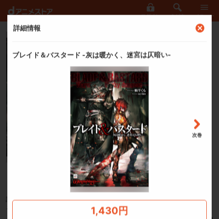
ログイン
さがす
メニュー
詳細情報
ラノベ
ブレイド＆バスタード
ブレイド＆バスタード -灰は暖かく、迷宮は仄暗い-
蝸牛くも
（著者）
ｓｏ－ｂｉｎ
（イラスト）
次巻
ご利用可能クーポンを見る
誰も足を踏み入れたことのない《迷宮（ダンジョン）》の奥で発見された、あ
るはずのない冒険者の死体――蘇生されたものの記憶を失った男イアルマス
1,430
円
は、単独（ソロ）で《迷宮》に潜っては冒険者の死体を回収する日々を送って
もっと見る