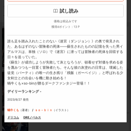
いた。
デイリーランキング -
《蘇生》が成功しようが失敗して灰となろうが、頓着せず対価を求める姿を蔑
試し読み
みつつも一目置く冒険者たち。そんな彼の灰塗れの日常は、壊滅した徒党（パ
ドリコム
DREノベルス
ーティ）の唯一の生き残り「残飯（ガーベイジ）」と呼ばれる少女剣士との出
価格は税込みです
会いを機に動き始める！
獲得dポイント：13 P
蝸牛くも×so-binが贈るダークファンタジー登場！！
ブレイド＆バスタード -灰は暖かく、迷宮は仄暗
い-
誰も足を踏み入れたことのない《迷宮（ダンジョン）》の奥で発見され
た、あるはずのない冒険者の死体――蘇生されたものの記憶を失った男イ
アルマスは、単独（ソロ）で《迷宮》に潜っては冒険者の死体を回収する
1,430
円
試し読み
日々を送っていた。
《蘇生》が成功しようが失敗して灰となろうが、頓着せず対価を求める姿
獲得dポイント：13 P
を蔑みつつも一目置く冒険者たち。そんな彼の灰塗れの日常は、壊滅した
徒党（パーティ）の唯一の生き残り「残飯（ガーベイジ）」と呼ばれる少
ブレイド＆バスタード2 -鉄骨の試練場、赤き死の
女剣士との出会いを機に動き始める！
竜-
蝸牛くも×so-binが贈るダークファンタジー登場！！
デイリーランキング -
1,430
円
試し読み
2023/6/27 発売
獲得dポイント：13 P
蝸牛くも
（著者）
ｓｏ－ｂｉｎ
（イラスト）
ドリコム
DREノベルス
ブレイド＆バスタード3 -金剛石の騎士の帰還-