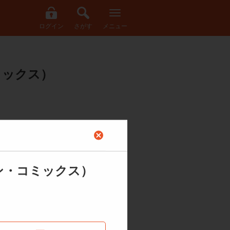
ログイン
さがす
メニュー
ミックス）
ン・コミックス）
むき出しになった怪人だった！ アラバ
人生を壊された元オリンピック選手。ア
もっと見る
べての「美しい」ものに復讐を企てる！