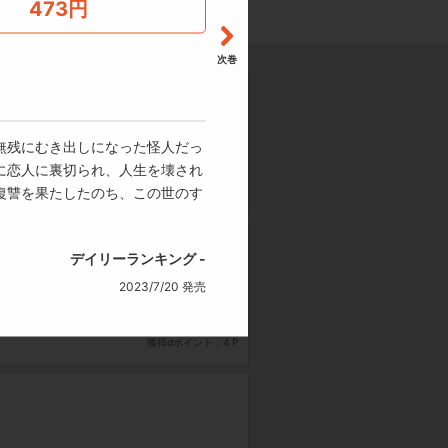
473
円
次巻
無残にむき出しになった怪人だっ
473
円
試し読み
に恋人に裏切られ、人生を壊され
復讐を果たしたのち、この世のす
獲得dポイント：4 P
デイリーランキング -
2023/7/20 発売
473
円
試し読み
獲得dポイント：4 P