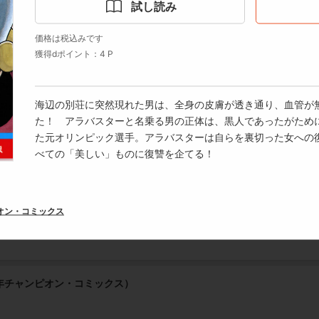
手塚プロダクション
少年チャンピオン・コミックス
試し読み
価格は税込みです
獲得dポイント：4 P
年チャンピオン・コミックス）
海辺の別荘に突然現れた男は、全身の皮膚が透き通り、血管が
た！ アラバスターと名乗る男の正体は、黒人であったがため
た元オリンピック選手。アラバスターは自らを裏切った女への
べての「美しい」ものに復讐を企てる！
年チャンピオン・コミックス）
オン・コミックス
年チャンピオン・コミックス）