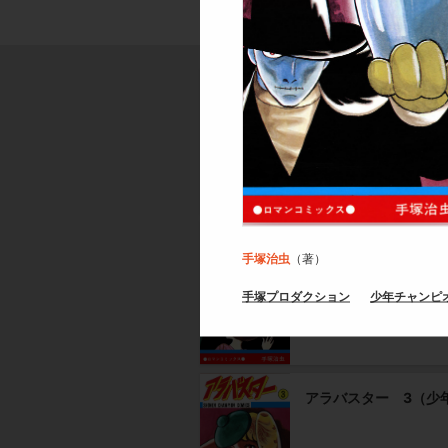
アラバスター 1（少
アラバスター 2（少
手塚治虫
（著）
手塚プロダクション
少年チャンピ
アラバスター 3（少