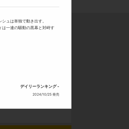
らないサァリ。
シシュは単独で動き出す。
ィは一連の騒動の黒幕と対峙す
た―――。
748
円
試し読み
獲得dポイント：6 P
デイリーランキング -
748
円
試し読み
2024/10/25 発売
獲得dポイント：6 P