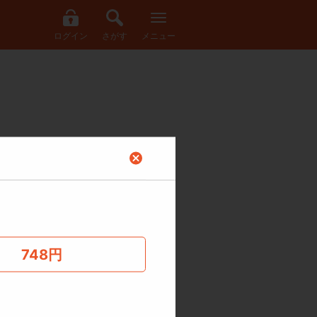
ログイン
さがす
メニュー
物青年・シシュ。
748
円
もっと見る
娼妓・サァリーディ（サァリ）。
は互いを知っていく。