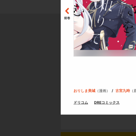
前巻
月の白さを知りてまど
月の白さを知りてまど
おりしま美城
（漫画）
古宮九時
（
ドリコム
DREコミックス