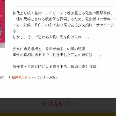
ドリコム
DREコミックス
「月白」の主として、いつかは生涯でただ一人の「客」を選ばねばな
神代より続く花街・アイリーデで巻き起こる化生の襲撃事件。
心揺れる彼女にシシュは……。
一連の元凶とされる呪術師を探索するため、化生斬りの青年・
ろむ1
一方、妓館「月白」の主であり巫である少女娼妓・サァリーデ
一方、彼らの背後には街を巡っての闇深い悪意と策謀が忍び寄ってい
る。
しかし、そこで思わぬ人物に刃を向けられ……。
原作者・古宮九時による書き下ろし短編小説も収録！
少女に迫る危機と、青年が知るこの街の秘密。
事件の真相に迫る中で、動き出した二人の運命は――。
ろむ2
原作者・古宮九時による書き下ろし短編小説も収録！
原作）
新井テル子
（キャラクター原案）
すべて見る（
2
）