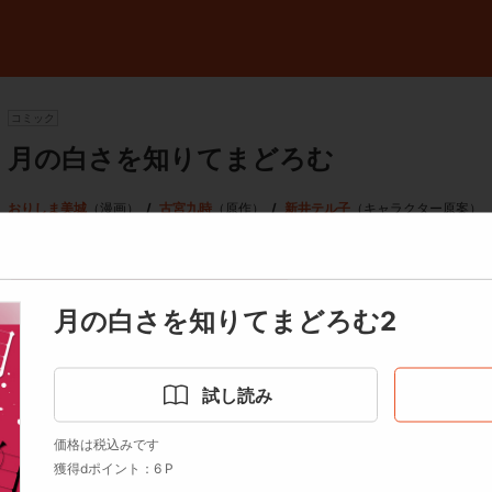
コミック
月の白さを知りてまどろむ
おりしま美城
（漫画）
古宮九時
（原作）
新井テル子
（キャラクター原案）
ご利用可能クーポンを見る
月の白さを知りてまどろむ2
穢れた気から生まれ災いをなす妖物「化生」を狩る「化生斬り」の堅
試し読み
神話正統の妓館「月白」の主で「化生」を捕らえる巫女でもある少女
価格は税込みです
デイリーランキング -
獲得dポイント：6 P
神に捧げられた享楽街で出会い、共に「化生」と対峙するなかで二人