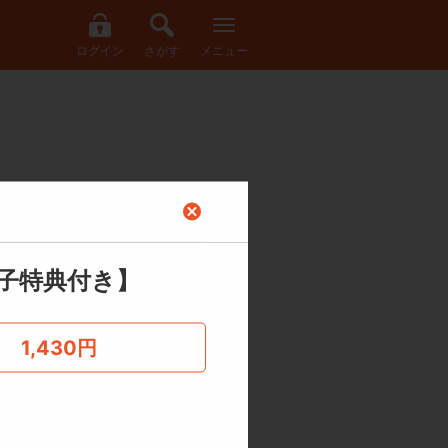
ログイン
さがす
メニュー
子特典付き】
1,430
円
収録！
もっと見る
リングリーン。その末裔リーンも同じく
女狩りの異名を持つ冒険者ハクラはある