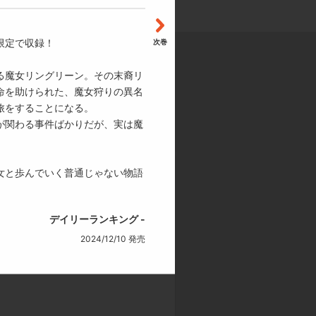
る事件ばかりだが、実は魔物だけではな
限定で収録！
次巻
んでいく普通じゃない物語が始まろうと
る魔女リングリーン。その末裔リ
命を助けられた、魔女狩りの異名
旅をすることになる。
1,430
円
試し読み
が関わる事件ばかりだが、実は魔
獲得dポイント：13 P
女と歩んでいく普通じゃない物語
デイリーランキング -
1,650
円
試し読み
2024/12/10 発売
獲得dポイント：15 P