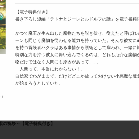
事情から護衛として雇われ、一緒に旅をすることになる。
ドリコム
DREノベルス
特別な力を持つ彼女に舞い込んでくるのは、どれも厄介な魔物が関わ
【電子特典付き】
く人間にも原因があって……。
書き下ろし短編「テトナとジーレとルドルフの話」を電子書籍
「人間って、本当にわからない！」
瞳の少女～【電子特典付き】
自信家でわがままで、だけどどこか放っておけない小悪魔な魔女と歩
かつて魔王が生み出した魔物たちを説き伏せ、従えたと呼ばれ
していた。
ーンも同じく魔物を従わせる能力を持っていた。そんな彼女に
を持つ冒険者ハクラはある事情から護衛として雇われ、一緒に
特別な力を持つ彼女に舞い込んでくるのは、どれも厄介な魔物
物だけではなく人間にも原因があって……。
「人間って、本当にわからない！」
自信家でわがままで、だけどどこか放っておけない小悪魔な魔
い石の魔女狩り～【電子特典付き】
が始まろうとしていた。
ト）
角獣の祝祭～【電子特典付き】