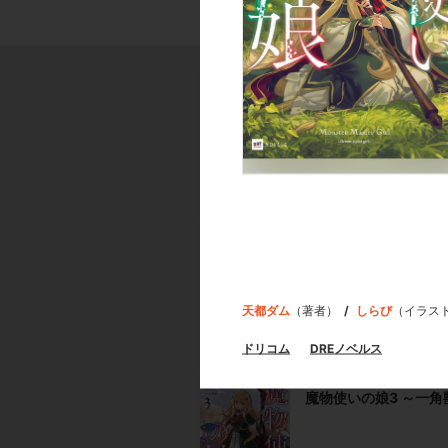
魔物使いの娘 ～緑の
魔物使いの娘2 ～黒
天都ダム
（著者）
しらび
（イラス
ドリコム
DREノベルス
魔物使いの娘3 ～一