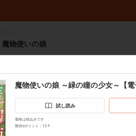
ラノベ
魔物使いの娘
天都ダム
（著者）
しらび
（イラスト）
ご利用可能クーポンを見る
魔物使いの娘 ～緑の瞳の少女～【電
【電子特典付き】
試し読み
書き下ろし短編「テトナとジーレとルドルフの話」を電子書籍限定で
価格は税込みです
かつて魔王が生み出した魔物たちを説き伏せ、従えたと呼ばれる魔女
獲得dポイント：13 P
デイリーランキング -
魔物を従わせる能力を持っていた。そんな彼女に命を助けられた、魔