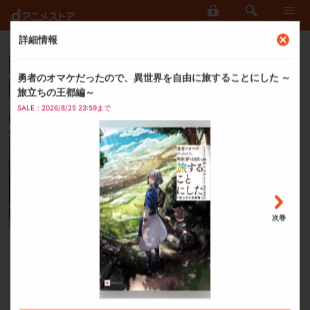
ログイン
さがす
メニュー
詳細情報
ラノベ
勇者のオマケだったので、
勇者のオマケだったので、異世界を自由に旅することにした ～
異世界を自由に旅すること
旅立ちの王都編～
にした
SALE：2026/8/25 23:59まで
関村イムヤ
（著者）
市丸きすけ
（イラスト）
次巻
ドリコム夏フェア
ご利用可能クーポンを見る
「この世界を自由に旅してみようかと思うんですが、いいですか？」