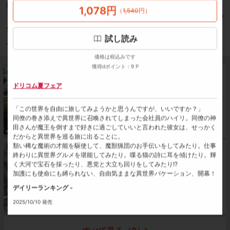
同僚の巻き添えで異世界に召喚されてしまった会社員のハイリ。同僚の神田さ
1,078
円
（
1,540
円
）
んが魔王を倒すまで好きに過ごしていいと言われた彼女は、せっかくだからと
もっと見る
異世界を巡る旅に出ることに。
デイリーランキング -
類い稀な魔術の才能を駆使して、魔獣猟団のお手伝いをしてみたり。仕事終わ
試し読み
りに異世界グルメを堪能してみたり。喋る猫の詩に耳を傾けたり。輝く大河で
ドリコム
DREノベルス
宝石を採ったり、悪党と大立ち回りをしてみたり!?
価格は税込みです
加護にも使命にも縛られない、自由気ままな異世界バケーション、開幕！
獲得dポイント：9 P
勇者のオマケだったので、異世界を自由に旅するこ
とにした ～旅立ちの王都編～
ドリコム夏フェア
「この世界を自由に旅してみようかと思うんですが、いいですか？」
1,078
円
試し読み
（
1,540
円
）
同僚の巻き添えで異世界に召喚されてしまった会社員のハイリ。同僚の神
田さんが魔王を倒すまで好きに過ごしていいと言われた彼女は、せっかく
SALE：8/25 23:59まで
獲得dポイント：9 P
だからと異世界を巡る旅に出ることに。
類い稀な魔術の才能を駆使して、魔獣猟団のお手伝いをしてみたり。仕事
勇者のオマケだったので、異世界を自由に旅するこ
終わりに異世界グルメを堪能してみたり。喋る猫の詩に耳を傾けたり。輝
とにした2 ～探遊の公都編～
く大河で宝石を採ったり、悪党と大立ち回りをしてみたり!?
加護にも使命にも縛られない、自由気ままな異世界バケーション、開幕！
デイリーランキング -
1,155
円
試し読み
（
1,650
円
）
2025/10/10 発売
SALE：8/25 23:59まで
獲得dポイント：10 P
関村イムヤ
（著者）
市丸きすけ
（イラスト）