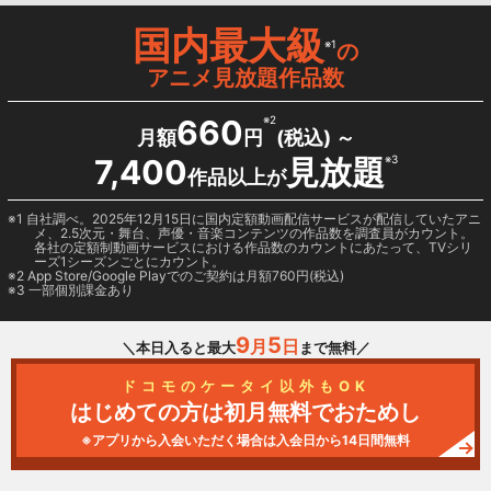
国内最大級
※1
の
アニメ見放題作品数
660
※2
月額
円
(税込) ～
7,400
見放題
※3
作品以上が
1 自社調べ。2025年12月15日に国内定額動画配信サービスが配信していたアニ
メ、2.5次元・舞台、声優・音楽コンテンツの作品数を調査員がカウント。
各社の定額制動画サービスにおける作品数のカウントにあたって、TVシリ
ーズ1シーズンごとにカウント。
2
App Store/Google Play
でのご契約は月額760円(税込)
3 一部個別課金あり
9
5
月
日
＼本日入ると最大
まで無料／
ドコモのケータイ以外もOK
はじめての方は初月無料でおためし
※アプリから入会いただく場合は入会日から14日間無料