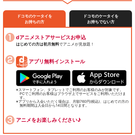
ドコモのケータイを
ドコモのケータイを
お持ちの方
お持ちでない方
dアニメストアサービスお申込
はじめての方は初月無料
でアニメが見放題！
アプリ無料インストール
スマートフォン、タブレットでご利用のお客様のみが対象です。
PCでご利用のお客様はブラウザ上でサービスをご利用いただけま
す。
アプリから入会いただく場合は、月額760円(税込)、はじめての方の
無料期間は入会日から14日間となります。
アニメをお楽しみください♪