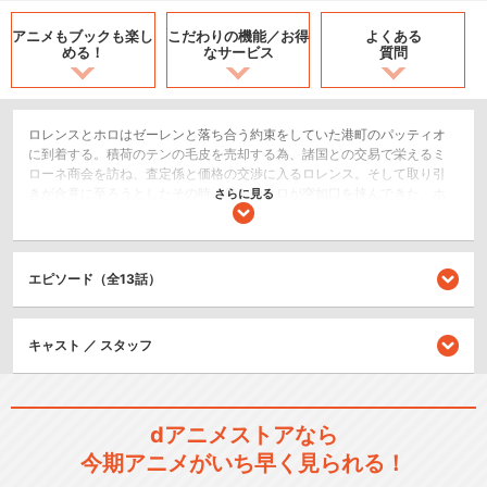
アニメもブックも
楽し
こだわりの機能／
お得
よくある
める！
なサービス
質問
ロレンスとホロはゼーレンと落ち合う約束をしていた港町のパッティオ
に到着する。積荷のテンの毛皮を売却する為、諸国との交易で栄えるミ
ローネ商会を訪ね、査定係と価格の交渉に入るロレンス。そして取り引
きが合意に至ろうとしたその時、傍らのホロが突如口を挟んできた。ホ
さらに見る
ロは毛皮を査定係の手に取らせ、軽妙な口調で説明を始めるのだが…。ホ
ロは食い扶持を自分で稼ぐ事ができるのか?
SF/ファンタジー
エピソード（全13話）
シリーズ／関連のアニメ作品
キャスト ／ スタッフ
狼と香辛料Ⅱ
dアニメストアなら
今期アニメがいち早く見られる！