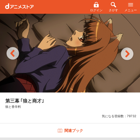
ログイン
さがす
メニュー
第三幕 ｢狼と商才｣
狼と香辛料
気になる登録数：
79732
関連ブック