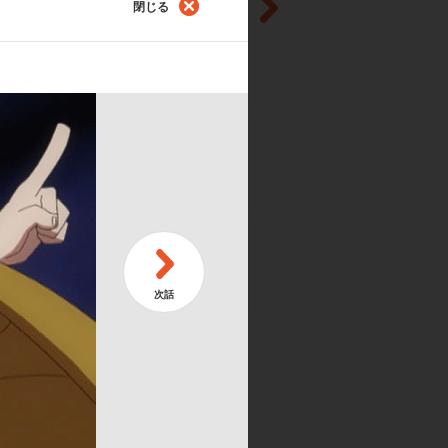
閉じる
第
メカニック大戦争
カ
第
 雑貨屋カンナの儲け話
集
第
魔の稜線(前編)
再
 あゆみ／ジェダ・ラクスッパ:黒田