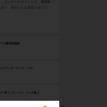
く、ガンナーのカペンシス、格闘家
出会い、自分たちを成長させつつ、
第
地下の最強格闘家
激
第
 エルブンガードシャッフル
発
第
!? 戦うプリースト ジェダ参上
白