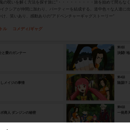
“鬼の呪いを解く方法を探す旅に”・・・・・・・・・旅を始めて間もな
)のイクシアが仲間に加わり、パーティーを結成する。道中色々な人達に
け、笑いあり、感動ありの“アドベンチャーギャグストーリー”
トル
コメディ/ギャグ
第2話
剣士と愛のガンナー
決闘! 
第4話
け出しメイジの事情
陰謀!?
第6話
ツボ商人 ダンジンの秘密
一発昇天