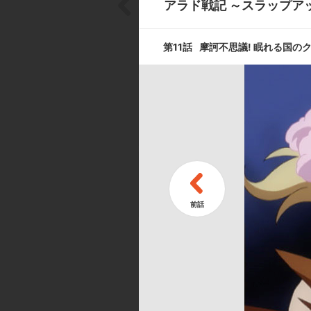
アラド戦記 ～スラップア
第7話
暴走! 鬼の瞳
第11話
摩訶不思議! 眠れる国の
第9話
家庭崩壊!? 
第11話
摩訶不思議!
キャスト ／ スタッフ
[キャスト]
バロン・アベル:近藤 隆／リュンメ