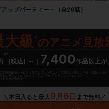
プアップパーティー～
（全26話）
最大級
※1
の
アニメ見放
※2
7,400
円
(税込) ～
｜
作品以上が
日に国内定額動画配信サービスが配信していたアニメ、2.5次元・舞台、声優・音楽コン
品数のカウントにあたって、TVシリーズ1シーズンごとにカウント。
月額760円(税込)
9
6
月
日
＼本日入ると最大
まで無料／