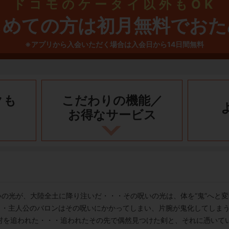
ドコモのケータイ以外もOK
じめての方は初月無料でおた
※アプリから入会いただく場合は入会日から14日間無料
クも
こだわりの機能／
お得なサービス
いの光が、大陸全土に降り注いだ・・・その呪いの光は、体を“鬼”へと
・・主人公のバロンはその呪いにかかってしまい、片腕が鬼化してしまう
村を追われた・・・追われたその先で偶然見つけた剣と、それに憑いてい