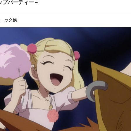
ップパーティー～
第8話
にも涙
壮絶! 
クニック族
第10話
風拳VS雷拳
守銭奴!
第12話
 眠れる国のクニック族
激突! 
イ・ランカ:野川 さくら／カペンシス:鈴村 健一／イクシア・ジュン:辻