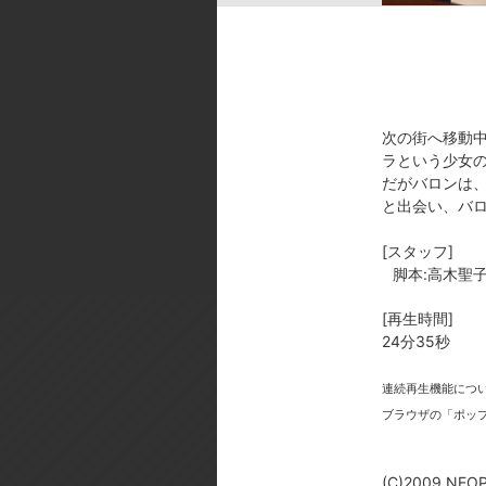
崇矢／イルベク:置鮎 龍太郎／ヒリ
[スタッフ]
原作:NEOPLE/NEXON／監督
術設定:松平 サトシ／色彩設計:古市 
次の街へ移動
楽:中塚 武／アニメーション制作:GON
ラという少女
[製作年]
だがバロンは
と出会い、バ
2009年
(C)2009 NEOPLE/NEXON・D
[スタッフ]
脚本:高木聖子
[再生時間]
24分35秒
連続再生機能につ
ブラウザの「ポッ
今
(C)2009 N