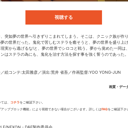
ア:田中 理恵／ハルセン:岩田 光央／ロクシー:渡辺 明乃
視聴する
:池添 隆博／シリーズ構成:山野辺 一記／キャラクターデザイン:永作 友克／
裕一／撮影監督:OH SEONG-HA／編集:三嶋 章紀／音響監督:吉田 知弘／
中、突如夢の世界へ引きずりこまれてしまう。そこは、クニック族が作
ZO,GK ENTERTAINMENT／製作:D&F製作委員会
の夢の世界だった。鬼化で苦しむステラを癒そうと、夢の世界を盛り上
、現実から逃げるな!と、夢の世界でシロコと戦う。夢から覚めた一同は
ロンはステラの為にも、鬼化を治す方法を探す事を強く誓うのであった
&F製作委員会
／絵コンテ:太田雅彦／演出:荒井 省吾／作画監督:YOO YONG-JUN
画質・デー
dアニメストアなら
いては、
コチラ
をご確認下さい。
プアップブロック機能」により視聴できない場合がございます。詳しくは
FAQ
をご確認下さ
期アニメがいち早く見られ
EOPLE/NEXON・D&F製作委員会