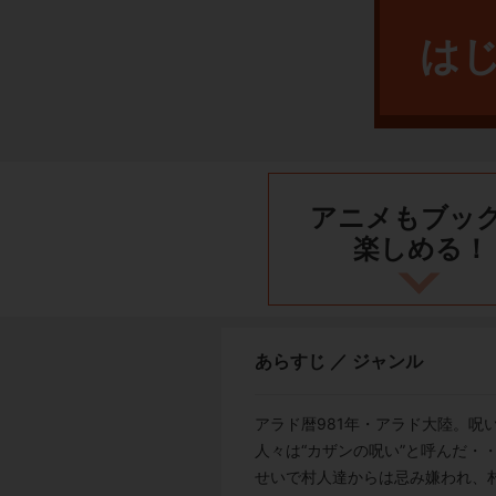
は
アニメもブッ
楽しめる！
あらすじ ／ ジャンル
アラド暦981年・アラド大陸。呪
人々は“カザンの呪い”と呼んだ・
せいで村人達からは忌み嫌われ、