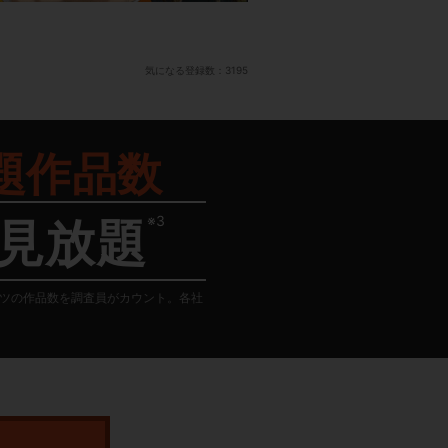
気になる登録数：
3195
題作品数
※3
見放題
テンツの作品数を調査員がカウント。各社