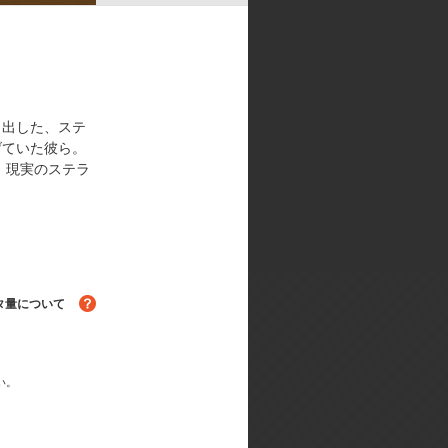
美術監督:田代一志(ハルアート)／美
音響制作:STUDIO MAUSU／音
り出した、ステ
げていた彼ら。
、現実のステラ
。
タ量について
い。
る！