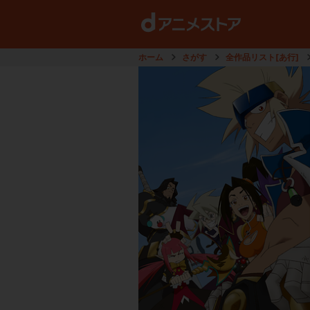
ホーム
さがす
全作品リスト[あ行]