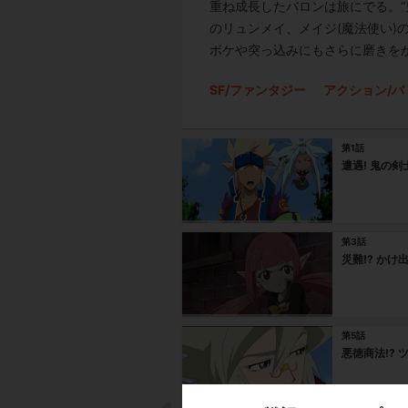
重ね成長したバロンは旅にでる。
のリュンメイ、メイジ(魔法使い
ボケや突っ込みにもさらに磨きをか
SF/ファンタジー
アクション/バ
第1話
遭遇! 鬼の
第3話
災難!? か
第5話
悪徳商法!? 