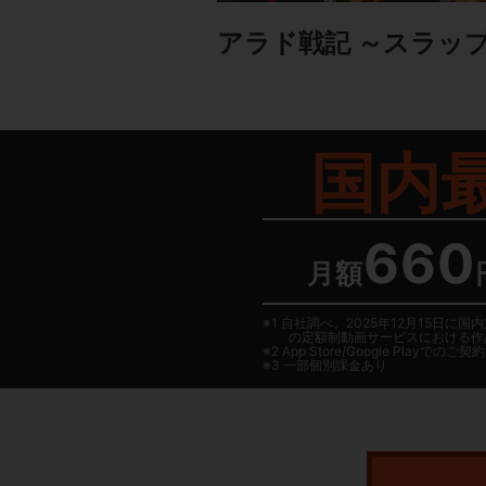
アラド戦記 ～スラッ
国内
660
月額
1 自社調べ。2025年12月15
の定額制動画サービスにおける作
2
App Store/Google Play
でのご契約は
3 一部個別課金あり