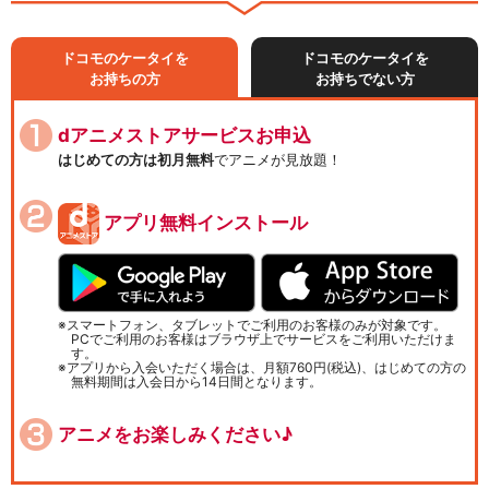
ドコモのケータイを
ドコモのケータイを
お持ちの方
お持ちでない方
dアニメストアサービスお申込
はじめての方は初月無料
でアニメが見放題！
アプリ無料インストール
スマートフォン、タブレットでご利用のお客様のみが対象です。
PCでご利用のお客様はブラウザ上でサービスをご利用いただけま
す。
アプリから入会いただく場合は、月額760円(税込)、はじめての方の
無料期間は入会日から14日間となります。
アニメをお楽しみください♪