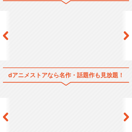
灼眼のシャナ
灼眼のシャナ SP｢恋と温泉の
校外学習!｣
灼眼のシャナⅢ-FINAL-
dアニメストアなら
名作・話題作も見放題！
劇場版「灼眼のシャナ」