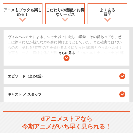
アニメもブックも
楽し
こだわりの機能／
お得
よくある
める！
なサービス
質問
ヴィルヘルミナによる、シャナ以上に厳しい鍛錬。その皆あってか、悠
二は徐々にだが新たな力を身に付けようとしていた。まだ確実ではない
ものの、それを｢存在 の力を操れるようになった｣成果とヴィルヘルミナ
は言う。一方、鍛錬を休んだ理由として、ヴィルヘルミナにシャナは｢都
さらに見る
合が悪い｣とだけ伝えていた。いや、本当の理由は他にあった。とある抑
えようのない気持ちが苛立ちとな り、シャナの態度を悪化させているの
だ。そしてついに、シャナはその苛立ちをヴィルヘルミナにぶつけてし
まう。そんなシャナの苛立ちを知ってから知らずか、悠二はその翌日、
エピソード（全24話）
史菜の屋敷へと足を踏み入れる。
SF/ファンタジー
キャスト ／ スタッフ
アクション/バトル
恋愛/ラブコメ
dアニメストアなら
シリーズ／関連のアニメ作品
今期アニメがいち早く見られる！