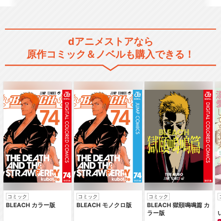
灼眼のシャナS(OVA)
dアニメストアなら
原作コミック＆ノベルも購入できる！
緋色の空/川田まみ
being/KOTOKO
コミック
コミック
コミック
JOINT/川田まみ
BLEACH カラー版
BLEACH モノクロ版
BLEACH 獄頤鳴鳴篇 カ
ラー版