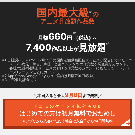
国内最大級
※1
の
アニメ見放題作品数
660
※2
月額
円
(税込) ～
7,400
見放題
※3
作品以上が
1 自社調べ。2025年12月15日に国内定額動画配信サービスが配信していたアニ
メ、2.5次元・舞台、声優・音楽コンテンツの作品数を調査員がカウント。
各社の定額制動画サービスにおける作品数のカウントにあたって、TVシリ
ーズ1シーズンごとにカウント。
2
App Store/Google Play
でのご契約は月額760円(税込)
3 一部個別課金あり
9
8
月
日
＼本日入ると最大
まで無料／
ドコモのケータイ以外もOK
はじめての方は初月無料でおためし
※アプリから入会いただく場合は入会日から14日間無料