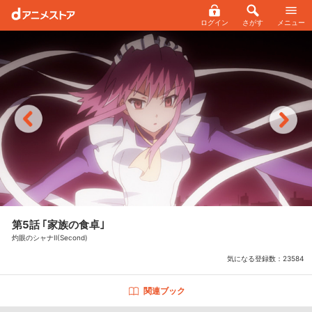
ログイン
さがす
メニュー
第5話 ｢家族の食卓｣
灼眼のシャナⅡ(Second)
気になる登録数：
23584
関連ブック