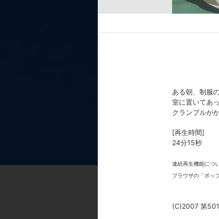
／シャーロット・E・イェーガー:
[スタッフ]
原作:島田フミカネ,Projekt K
ーズ構成:ストライカーユニット／
高村和宏／メカ総作監:寺尾洋之／キ
／カラーデザイン:甲斐けいこ,池
村俊一／音楽制作:コロムビアミュ
ある朝、制服
恒雄,原田由佳／アニメーション制作
室に置いてあ
クランブルがか
[製作年]
2007年
[再生時間]
24分15秒
(C)2007 第501統合戦闘航空団
連続再生機能につ
ブラウザの「ポッ
(C)2007 第