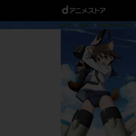
ホーム
さがす
全作品リスト[さ行]