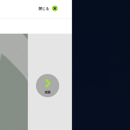
れない
閉じる
ほしい
イクウィッチーズ
沢城みゆき／ミーナ・ディートリン
ランチェスカ・ルッキーニ:斎藤千和