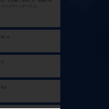
空団。空を駆ける戦乙女。救国の英
トライクウィッチーズ｣と。
きること
とう
ょだよ