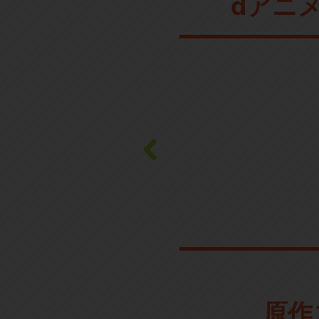
dアニ
原作