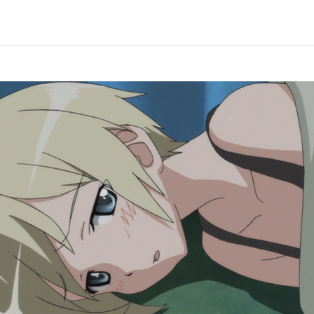
の
君を忘
第10話
信じて
第12話
ストラ
葉紗子／リネット・ビショップ:名塚佳織／ぺリーヌ・クロステルマン:
ート・バルクホルン:園崎未恵／エーリカ・ハルトマン:野川さくら／フ