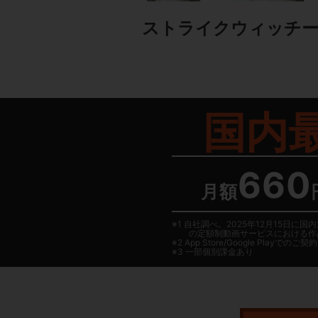
ストライクウィッチ
国内
660
月額
1 自社調べ。2025年12月15
の定額制動画サービスにおける作
2
App Store/Google Play
でのご契約は
3 一部個別課金あり