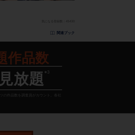
気になる登録数：
45430
関連ブック
題作品数
※3
見放題
テンツの作品数を調査員がカウント。各社