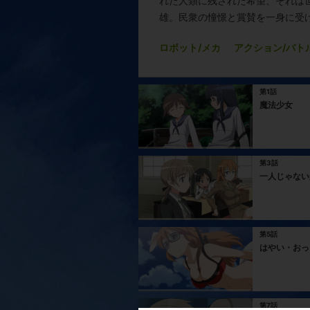
れた人類に残された希望、それは
雄。民衆の憧憬と賞賛を一身に受け
ロボット/メカ
アクション/バト
第1話
魔法少女
第3話
一人じゃない
第5話
はやい・おっ
第7話