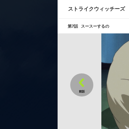
スースーする
ストライクウィッチーズ
第7話
スースーするの
第9話
守りたいもの
第11話
空へ…
キャスト ／ スタッフ
[キャスト]
宮藤芳佳:福圓美里／坂本美緒:千
デ・ヴィルケ:田中理恵／ゲルトル