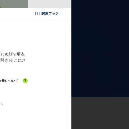
・ユーティライネン:仲井絵里香
関連ブック
／監督:高村和宏／助監督:八谷賢一／シリ
カネ／アニメキャラクターデザイン:
定:松本浩樹(スタジオイースター)
:長岡成貢／音楽プロデューサー:植
ューサー:今本尚志,柴田知典,武智
くわぬ顔で更衣
騒ぎ!そこにス
タ量について
い。