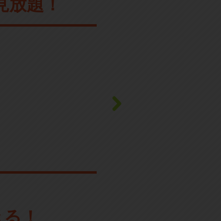
見放題！
きる！