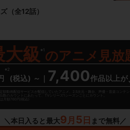
ーズ
（全12話）
最大級
※1
の
アニメ見放
※2
7,400
円
(税込) ～
｜
作品以上が
日に国内定額動画配信サービスが配信していたアニメ、2.5次元・舞台、声優・音楽コン
品数のカウントにあたって、TVシリーズ1シーズンごとにカウント。
月額760円(税込)
9
5
月
日
＼本日入ると最大
まで無料／