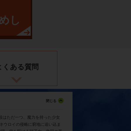
めし
よくある
質問
手段はただ一つ、魔力を持った少女
。ネウロイの侵略に窮地に追い込ま