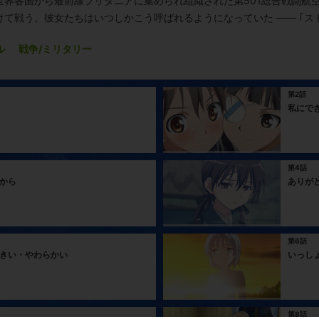
世界各国から最前線ブリタニアに集められ組織された第501総合戦闘航
て戦う。彼女たちはいつしかこう呼ばれるようになっていた ―― ｢ス
ル
戦争/ミリタリー
第2話
私にで
第4話
から
ありが
第6話
きい・やわらかい
いっし
第8話