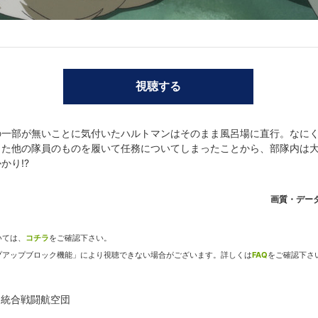
小清水亜美／サーニャ・V・リトヴャク:門脇舞以／エイラ・イルマタル
agonish／企画:安田 猛／製作:安田 猛,石川真一郎,酒匂暢彦,阿佐美弘恭
世界観設定・軍事考証:鈴木貴昭／キャラクターデザイン原案:島田フミ
視聴する
ャラ総作監:山川宏治,平田雄三／美術監督:小倉宏昌(小倉工房)／美術設
田ひとみ／撮影監督:江間常高／編集:三嶋章紀／音響監督:吉田知弘／音楽
ージックエンタテインメント／音楽協力:富樫 真(ミディアルタ)／プロデ
の一部が無いことに気付いたハルトマンはそのまま風呂場に直行。なに
:ゴンゾ／製作:第501統合戦闘航空団
った他の隊員のものを履いて任務についてしまったことから、部隊内は大
かり!?
画質・デー
いては、
コチラ
をご確認下さい。
プアップブロック機能」により視聴できない場合がございます。詳しくは
FAQ
をご確認下さ
dアニメストアなら
501統合戦闘航空団