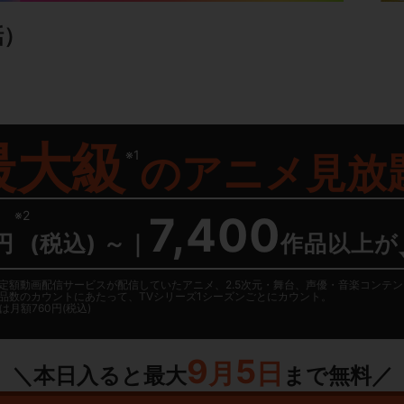
話）
最大級
※1
の
アニメ見放
※2
7,400
円
(税込) ～
｜
作品以上が
日に国内定額動画配信サービスが配信していたアニメ、2.5次元・舞台、声優・音楽コン
品数のカウントにあたって、TVシリーズ1シーズンごとにカウント。
月額760円(税込)
9
5
月
日
＼本日入ると最大
まで無料／