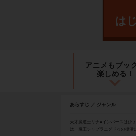
は
アニメもブッ
楽しめる！
あらすじ ／ ジャンル
天才魔道士リナ=インバースはひ
は、魔王シャブラニグドゥの復活に