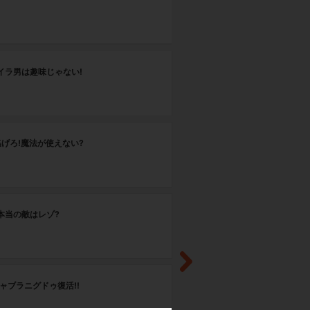
第
ミイラ男は趣味じゃない!
M
第
!逃げろ!魔法が使えない?
O
第
s!本当の敵はレゾ?
Q
第
!シャブラニグドゥ復活!!
S