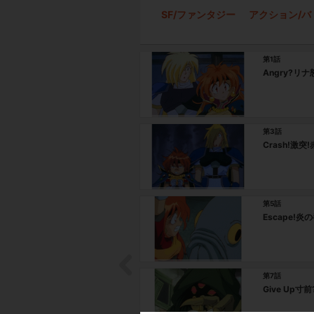
SF/ファンタジー
アクション/バ
第1話
Angry?リ
第3話
Crash!激
第5話
Escape!
第7話
Give Up寸