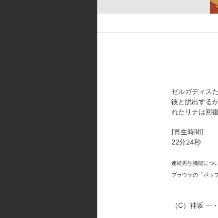
原作:神坂一,あらいずみるい(角
監督:渡部高志／シリーズ構成:小山
督:藤野貞義／ 音楽:手塚理、Vink
[製作年]
1995年
（C）神坂 一・あらいずみるい/
ゼルガディスた
彼と脱出する
れたリナは回復
[再生時間]
22分24秒
今
連続再生機能につ
ブラウザの「ポッ
（C）神坂 一