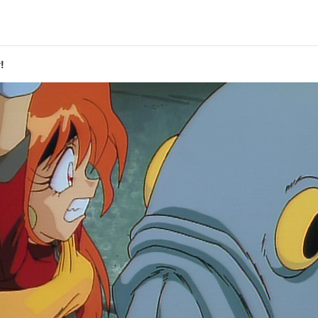
第10話
威の決戦前夜!
Jack
!
第12話
t!セイルーンお家騒動!
Love
ガウリイ=カブリエフ:松本保典／アメリア=ウィル=テスラ=セイルーン:
／シルフィール:冬馬由美