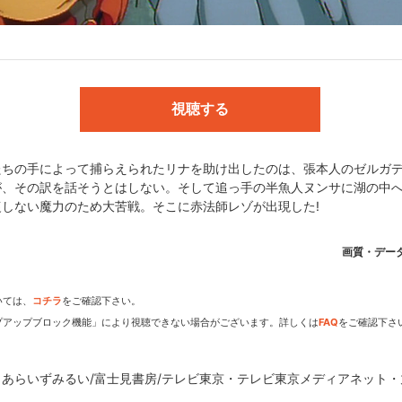
川書店・富士見ファンタジア文庫)／ 企画:角川歴彦／ 製作:テレビ東京
高生(ぶらざぁのっぽ)／ 脚本:小山高生／キャラクターデザイン:宮田奈
視聴する
富士見書房/テレビ東京・テレビ東京メディアネット・丸紅
ちの手によって捕らえられたリナを助け出したのは、張本人のゼルガデ
が、その訳を話そうとはしない。そして追っ手の半魚人ヌンサに湖の中
しない魔力のため大苦戦。そこに赤法師レゾが出現した!
dアニメストアなら
画質・デー
期アニメがいち早く見られ
いては、
コチラ
をご確認下さい。
プアップブロック機能」により視聴できない場合がございます。詳しくは
FAQ
をご確認下さ
・あらいずみるい/富士見書房/テレビ東京・テレビ東京メディアネット・