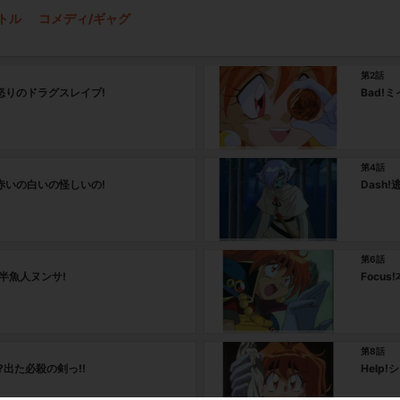
トル
コメディ/ギャグ
第2話
ナ怒りのドラグスレイブ!
Bad!
第4話
突!赤いの白いの怪しいの!
Dash
第6話
炎の半魚人ヌンサ!
Focu
第8話
前?出た必殺の剣っ!!
Help