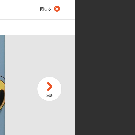
閉じる
第
pot!のるかそるかの大バクチ!
U
第
ly!アメリアの魔法修行
W
鈴木真仁／ゼルガディス=グレイワー