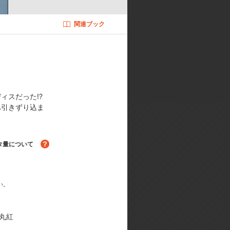
、テレビ東京メディアネット、丸紅／
保美／ 美術監督:東條俊寿／音響監
関連ブック
ィスだった!?
へ引きずり込ま
タ量について
る！
い。
丸紅