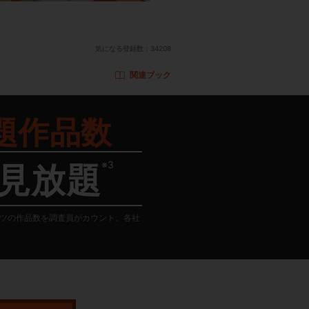
気になる登録数：
34208
関連ブック
題作品数
※3
見放題
テンツの作品数を調査員がカウント。各社