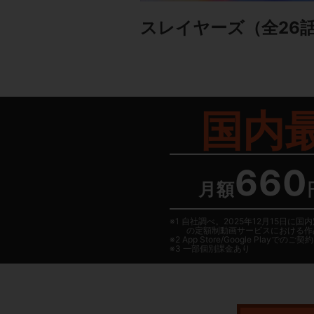
スレイヤーズ
（全26
国内
660
月額
1 自社調べ。2025年12月15
の定額制動画サービスにおける作
2
App Store/Google Play
でのご契約は
3 一部個別課金あり