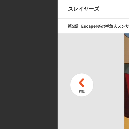
スレイヤーズ
第9話
Impact!脅
第5話
Escape!炎の半魚人ヌンサ
第11話
Knock ou
キャスト ／ スタッフ
[キャスト]
リナ=インバース:林原めぐみ／ 
ズ:緑川光／ 赤法師レゾ:子安武人
[スタッフ]