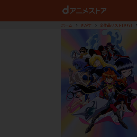
ホーム
さがす
全作品リスト[さ行]