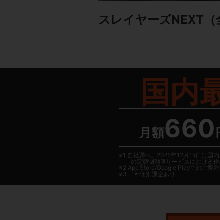
スレイヤーズNEXT
（
国内
660
月額
1 自社調べ。2025年12月15
の定額制動画サービスにおける作
2
App Store/Google Play
でのご契約は
3 一部個別課金あり