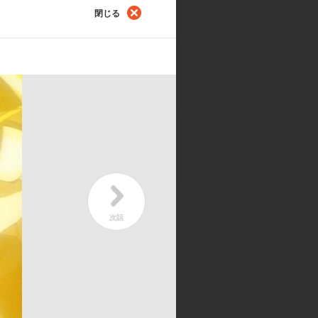
閉じる
第
ろいの珍道中?! 魔力を取り戻せ!
千
第
返し? 意外なる真実!
脅
 石田 彰／マルチナ: 柊 美冬／シル