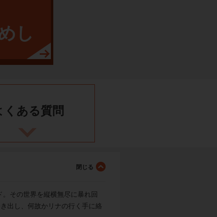
めし
よくある
質問
ド。その世界を縦横無尽に暴れ回
動き出し、何故かリナの行く手に絡