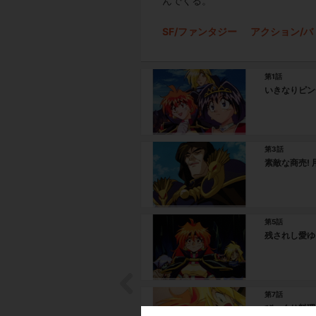
んでくる。
SF/ファンタジー
アクション/バ
第1話
いきなりピン
第3話
素敵な商売!
第5話
残されし愛ゆ
第7話
びっくり料理