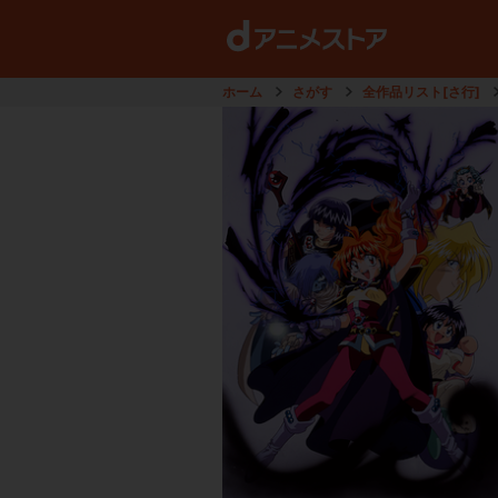
ホーム
さがす
全作品リスト[さ行]