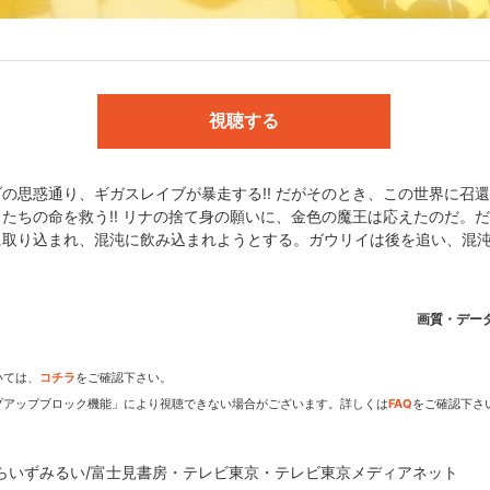
ほか
視聴する
士見書房・テレビ東京・テレビ東京メディアネット
の思惑通り、ギガスレイブが暴走する!! だがそのとき、この世界に召
たちの命を救う!! リナの捨て身の願いに、金色の魔王は応えたのだ。
に取り込まれ、混沌に飲み込まれようとする。ガウリイは後を追い、混
dアニメストアなら
期アニメがいち早く見られ
画質・デー
いては、
コチラ
をご確認下さい。
プアップブロック機能」により視聴できない場合がございます。詳しくは
FAQ
をご確認下さ
あらいずみるい/富士見書房・テレビ東京・テレビ東京メディアネット