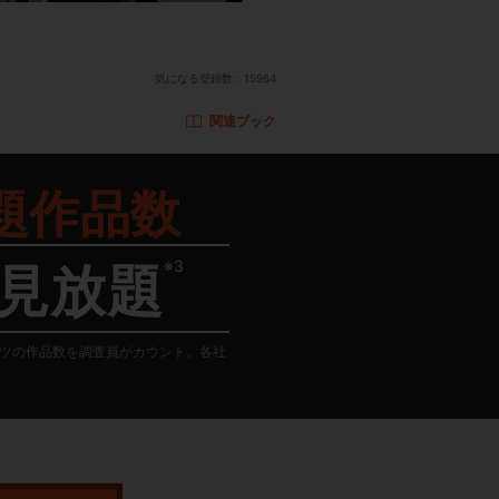
気になる登録数：
15964
関連ブック
題作品数
※3
見放題
テンツの作品数を調査員がカウント。各社