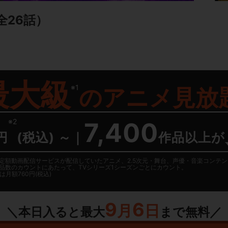
全26話）
最大級
※1
の
アニメ見放
※2
7,400
円
(税込) ～
｜
作品以上が
日に国内定額動画配信サービスが配信していたアニメ、2.5次元・舞台、声優・音楽コン
品数のカウントにあたって、TVシリーズ1シーズンごとにカウント。
月額760円(税込)
9
6
月
日
＼本日入ると最大
まで無料／