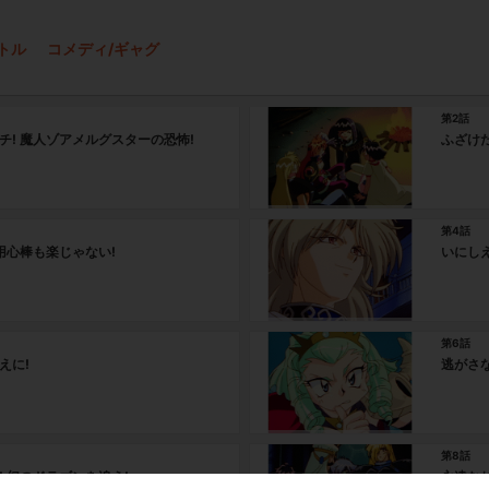
トル
コメディ/ギャグ
第2話
チ! 魔人ゾアメルグスターの恐怖!
ふざけた
第4話
 用心棒も楽じゃない!
いにしえ
第6話
えに!
逃がさな
第8話
! 幻のドラゴンを追え!
永遠なれ