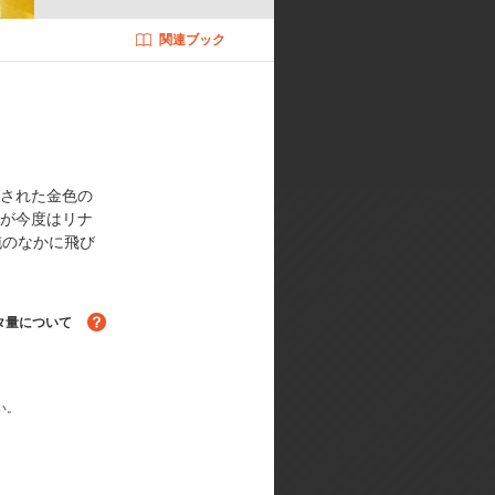
関連ブック
還された金色の
だが今度はリナ
沌のなかに飛び
る！
タ量について
い。