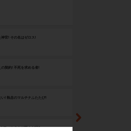
第
神官! その名はゼロス!
墜
第
の契約! 不死を求める者!
大
第
い! 執念のマルチナふたたび!
う
第
! フィルさんが死んだ日?
つ