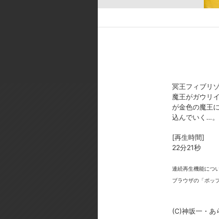
[スタッフ]
原作者:神坂 一／脚本:高山治郎 
[製作年]
1996年
(C)神坂一・あらいずみるい/富
冥王フィブリゾ
魔王がガウリイ
が金色の魔王
込んでいく…。
[再生時間]
今
22分21秒
連続再生機能につ
ブラウザの「ポッ
(C)神坂一・