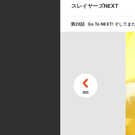
スレイヤーズNEXT
第9話
第26話
Go To NEXT! そしてま
秘められし野
第11話
迫り来る闇の
キャスト ／ スタッフ
[キャスト]
リナ=インバース: 林原めぐみ／ガウ
フィール: 冬馬由美