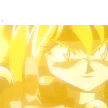
第10話
た…
望! 衝撃の告白?
クセ者ぞ
第12話
声! 切り裂けラグナ・ブレード!
ドンデン
リイ: 松本保典／ゼルガディス: 緑川 光／アメリア: 鈴木真仁／ゼロス: