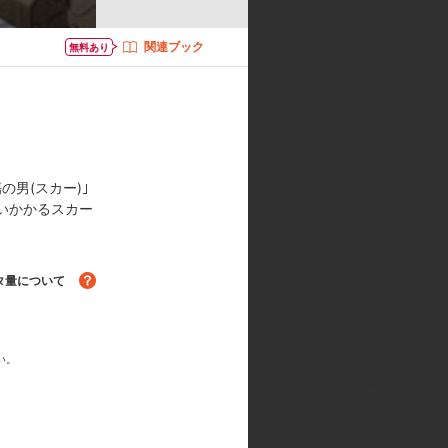
ぐみ／ロイ・マスタング:三木眞一郎
関連ブック
無料あり
原啓治／ジャン・ハボック:うえだゆ
リア・ロス:名塚佳織／キング・ブラ
ゾルフ・J・キンブリー:吉野裕行
男(スカー)｣
ャラクターデザイン:菅野宏紀／美術
いかかるスカー
:千住明／音響監督:三間雅文／アニ
タ量について
い。