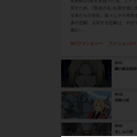
金術師｣の名を背負った兄、エド
戻すため、｢賢者の石｣を探す旅に
る者たちの存在。徐々にその本性
多の悲劇。点在する悲劇は、やが
進む--。
SF/ファンタジー
アクション/バ
第1話
鋼の錬金術師
第3話
邪教の街
第5話
哀しみの雨