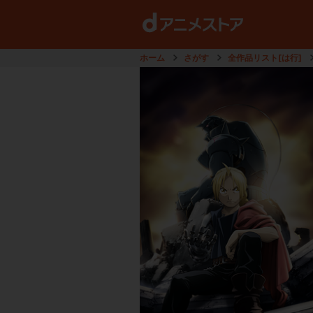
ホーム
さがす
全作品リスト[は行]