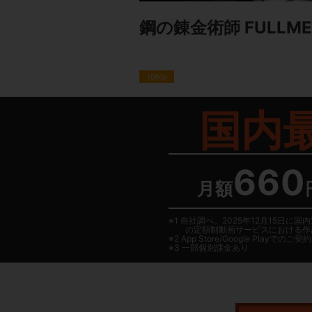
鋼の錬金術師 FULLMET
1080p
国内
660
月額
1 自社調べ。2025年12月15
の定額制動画サービスにおける作
2
App Store/Google Play
でのご契約は
3 一部個別課金あり