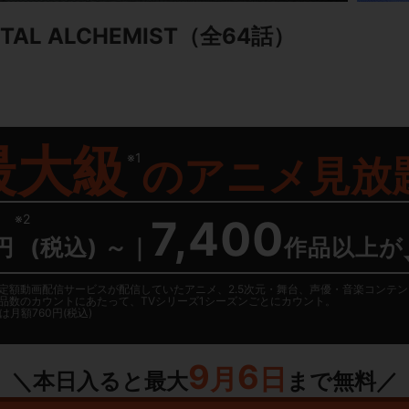
AL ALCHEMIST
（全64話）
最大級
※1
の
アニメ見放
※2
7,400
円
(税込) ～
｜
作品以上が
日に国内定額動画配信サービスが配信していたアニメ、2.5次元・舞台、声優・音楽コン
品数のカウントにあたって、TVシリーズ1シーズンごとにカウント。
月額760円(税込)
9
6
月
日
＼本日入ると最大
まで無料／