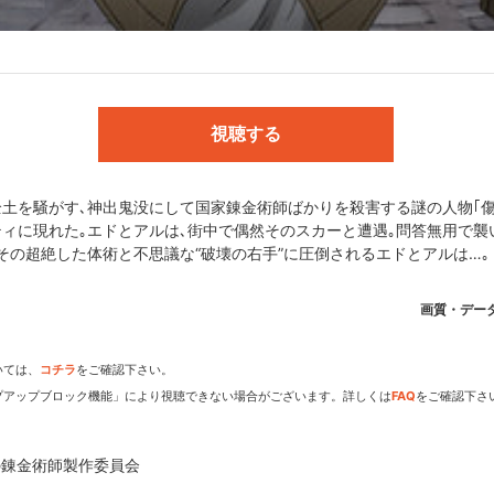
アルフォンス・エルリック:釘宮理恵／ウィンリィ・ロックベル:高本め
アレックス・ルイ・アームストロング:内海賢二／マース・ヒューズ:藤
一／ケイン・フュリー:柿原徹也／ヴァトー・ファルマン:浜田賢二／マ
健太／ラスト:井上喜久子／グラトニー:白鳥哲／エンヴィー:高山みなみ／
視聴する
ング:沢海陽子／マイルズ:中井和哉／バッカニア:大友龍三郎 他
土を騒がす､神出鬼没にして国家錬金術師ばかりを殺害する謎の人物｢傷の
クウェア・エニックス刊)／監督:入江泰浩／シリーズ構成:大野木寛／キ
ィに現れた｡エドとアルは､街中で偶然そのスカーと遭遇｡問答無用で襲
藤豪志／背景:草薙／色彩設計:中尾総子／錬成陣デザイン:荒牧伸志／音楽
その超絶した体術と不思議な“破壊の右手”に圧倒されるエドとアルは…｡
の錬金術師製作委員会
画質・デー
いては、
コチラ
をご確認下さい。
会
プアップブロック機能」により視聴できない場合がございます。詳しくは
FAQ
をご確認下さ
の錬金術師製作委員会