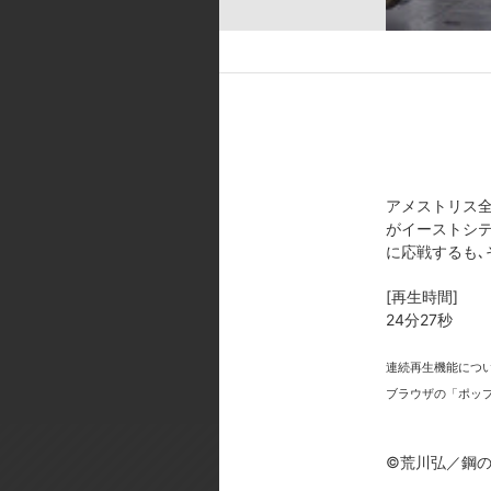
[キャスト]
エドワード・エルリック:朴璐美／
／リザ・ホークアイ:折笠富美子／
うじ／ハイマンス・ブレダ:佐藤美
ッドレイ:柴田秀勝／スカー:三宅
／オリヴィエ・ミラ・アームストロ
[スタッフ]
アメストリス全
原作:荒川弘(「鋼の錬金術師」ス
がイーストシテ
デザイン:金平和茂／美術監督:佐
に応戦するも､
メーション制作:ボンズ／製作:鋼
[再生時間]
[製作年]
24分27秒
2011年
連続再生機能につ
©荒川弘／鋼の錬金術師製作委員
ブラウザの「ポッ
©荒川弘／鋼