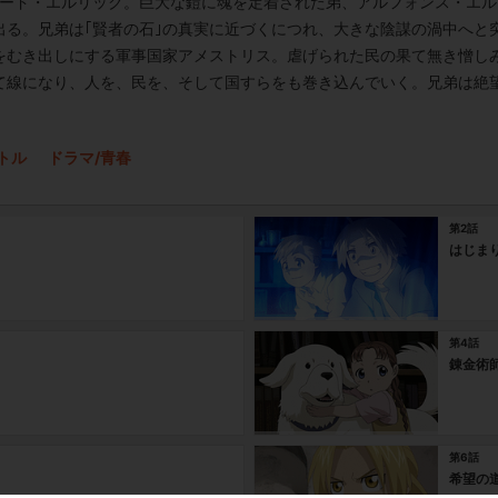
ワード・エルリック。巨大な鎧に魂を定着された弟、アルフォンス・エ
出る。兄弟は｢賢者の石｣の真実に近づくにつれ、大きな陰謀の渦中へと
をむき出しにする軍事国家アメストリス。虐げられた民の果て無き憎し
て線になり、人を、民を、そして国すらをも巻き込んでいく。兄弟は絶
トル
ドラマ/青春
第2話
はじま
第4話
錬金術
第6話
希望の