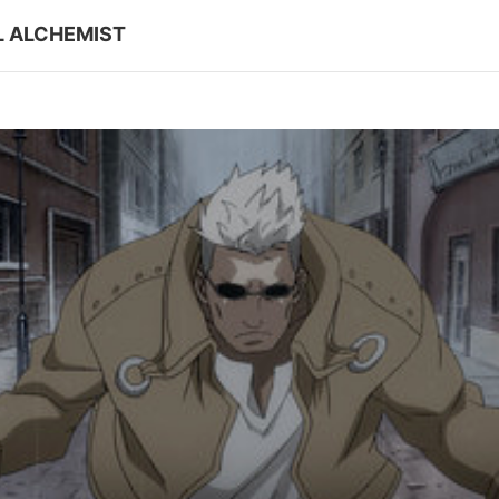
ALCHEMIST
第8話
第五研
第10話
それぞ
第12話
ーの奇跡
一は全