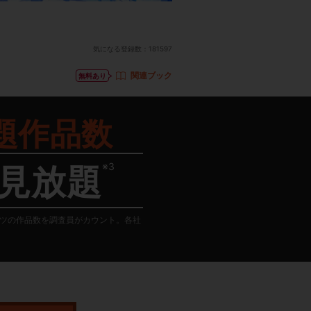
気になる登録数：
181597
関連ブック
無料あり
題作品数
※3
見放題
テンツの作品数を調査員がカウント。各社