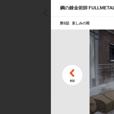
鋼の錬金術師 FULLMETAL 
第7話
隠された真実
第5話
哀しみの雨
第9話
創られた想い
第11話
ラッシュバレ
キャスト ／ スタッフ