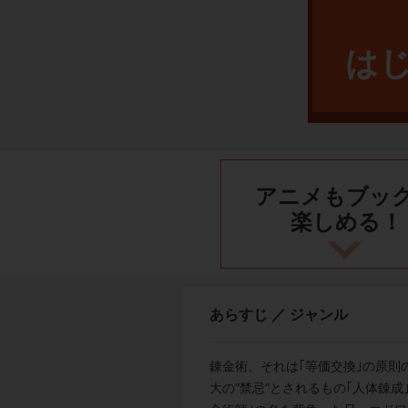
は
アニメもブッ
楽しめる！
あらすじ ／ ジャンル
錬金術、それは｢等価交換｣の原
大の“禁忌”とされるもの｢人体錬