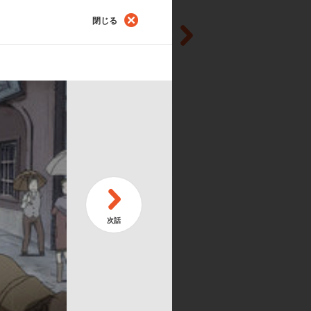
閉じる
第
究所
死
第
れの行く先
愚
第
､全は一
戦