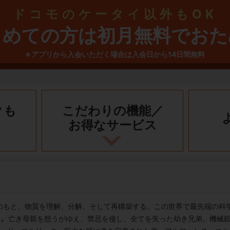
ドコモのケータイ以外もOK
じめての方は初月無料でおた
※アプリから入会いただく場合は入会日から14日間無料
クも
こだわりの機能／
お得なサービス
則のもと、物質を理解、分解、そして再構築する、この世界で最先端の科
成｣。亡き母親を想うがゆえ、禁忌を侵し、全てを失った幼き兄弟。機械鎧