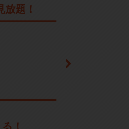
見放題！
きる！