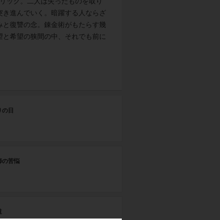
ルリック。二人は失ったものを取り
突き進んでいく。暗躍する人ならざ
みと復讐の念。錬金術がもたらす幾
望と希望の狭間の中、それでも前に
第
りの日
ダ
第
師の苦悩
東
第
道
冷