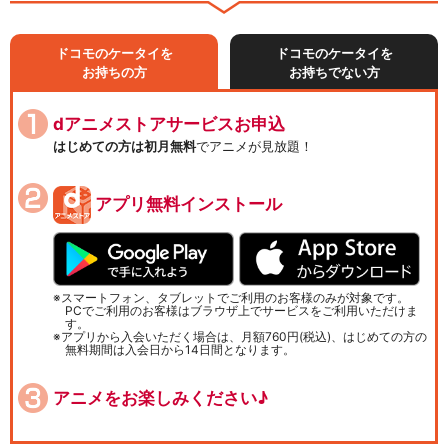
ドコモのケータイを
ドコモのケータイを
お持ちの方
お持ちでない方
dアニメストアサービスお申込
はじめての方は初月無料
でアニメが見放題！
アプリ無料インストール
スマートフォン、タブレットでご利用のお客様のみが対象です。
PCでご利用のお客様はブラウザ上でサービスをご利用いただけま
す。
アプリから入会いただく場合は、月額760円(税込)、はじめての方の
無料期間は入会日から14日間となります。
アニメをお楽しみください♪