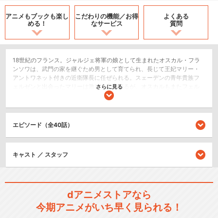
アニメもブックも
楽し
こだわりの機能／
お得
よくある
める！
なサービス
質問
18世紀のフランス。ジャルジェ将軍の娘として生まれたオスカル・フラ
ンソワは、武門の家を継ぐため男として育てられ、長じて王妃マリー・
アントワネット付きの近衛隊長に任ぜられる。スェーデンの青年貴族フ
ェルゼンと出会ったマリーは激しい恋に陥るが、オスカルもまたフェル
さらに見る
ゼンにほのかな想いを寄せていた。フランス革命へ向けて揺れ動きはじ
めた時代の中、オスカルとともに育ったアンドレは、自らの想いを隠し
て彼女を見守るが……。
エピソード（全40話）
歴史/戦記
恋愛/ラブコメ
ドラマ/青春
キャスト ／ スタッフ
シリーズ／関連のアニメ作品
dアニメストアなら
劇場アニメ『ベルサイユのば
今期アニメがいち早く見られる！
ら』