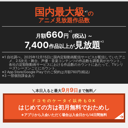
国内最大級
※1
の
アニメ見放題作品数
660
※2
月額
円
(税込) ～
7,400
見放題
※3
作品以上が
1 自社調べ。2025年12月15日に国内定額動画配信サービスが配信していたアニ
メ、2.5次元・舞台、声優・音楽コンテンツの作品数を調査員がカウント。
各社の定額制動画サービスにおける作品数のカウントにあたって、TVシリ
ーズ1シーズンごとにカウント。
2
App Store/Google Play
でのご契約は月額760円(税込)
3 一部個別課金あり
9
9
月
日
＼本日入ると最大
まで無料／
ドコモのケータイ以外もOK
はじめての方は初月無料でおためし
※アプリから入会いただく場合は入会日から14日間無料