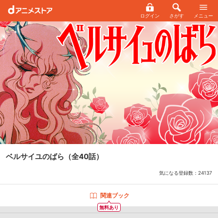
ログイン
さがす
メニュー
ベルサイユのばら
（全40話）
気になる登録数：
24137
関連ブック
無料あり