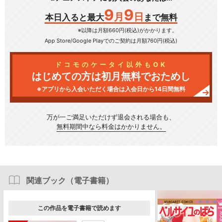
9
9
月
日
本日入ると最大
まで無料
※以降は月額660円(税込)がかかります。
App Store/Google Play
でのご契約は月額760円(税込)
ドコモのケータイ以外もOK
はじめての方は初月無料でおためし
※アプリから入会いただく場合は入会日から14日間無料
万が一ご満足いただけず
退会される場合も、
無料期間中なら料金はかかりません。
関連ブック（電子書籍）
この作品を電子書籍で読めます