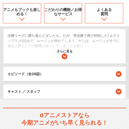
アニメもブックも
楽し
こだわりの機能／
お得
よくある
める！
なサービス
質問
決勝リーグに勝ち進んだダンたち。だが、準決勝で再び対戦した｢エクリ
ップス｣の試合で、ルージュが倒れてしまう。ヤンは、ルージュがすでに
強化人間としての限界に近づいていることを知り・・・。
さらに見る
アクション/バトル
スポーツ/競技
SF/ファンタジー
エピソード（全26話）
閉じる
キャスト ／ スタッフ
dアニメストアなら
今期アニメがいち早く見られる！