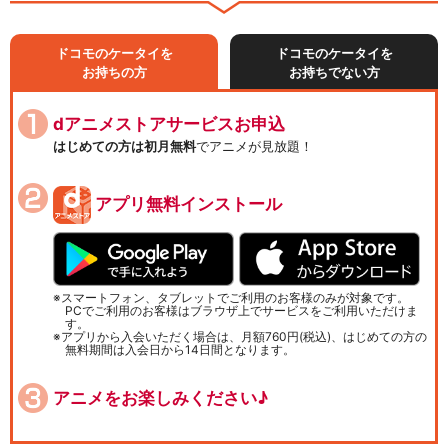
ドコモのケータイを
ドコモのケータイを
お持ちの方
お持ちでない方
dアニメストアサービスお申込
はじめての方は初月無料
でアニメが見放題！
アプリ無料インストール
スマートフォン、タブレットでご利用のお客様のみが対象です。
PCでご利用のお客様はブラウザ上でサービスをご利用いただけま
す。
アプリから入会いただく場合は、月額760円(税込)、はじめての方の
無料期間は入会日から14日間となります。
アニメをお楽しみください♪