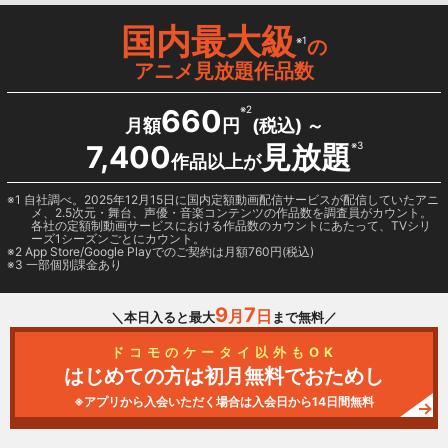
国内最大級
※1
の
アニメ見放題作品数
660
※2
月額
円
(税込) ～
7,400
見放題
※3
作品以上が
1 自社調べ。2025年12月15日に国内定額動画配信サービスが配信していたアニ
メ、2.5次元・舞台、声優・音楽コンテンツの作品数を調査員がカウント。
各社の定額制動画サービスにおける作品数のカウントにあたって、TVシリ
ーズ1シーズンごとにカウント。
2
App Store/Google Play
でのご契約は月額760円(税込)
3 一部個別課金あり
9
7
月
日
＼本日入ると最大
まで無料／
ドコモのケータイ以外もOK
はじめての方は初月無料でおためし
※アプリから入会いただく場合は入会日から14日間無料