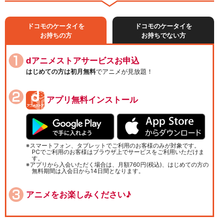
ドコモのケータイを
ドコモのケータイを
お持ちの方
お持ちでない方
dアニメストアサービスお申込
はじめての方は初月無料
でアニメが見放題！
アプリ無料インストール
スマートフォン、タブレットでご利用のお客様のみが対象です。
PCでご利用のお客様はブラウザ上でサービスをご利用いただけま
す。
アプリから入会いただく場合は、月額760円(税込)、はじめての方の
無料期間は入会日から14日間となります。
アニメをお楽しみください♪