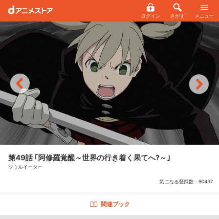
ログイン
さがす
メニュー
第49話 ｢阿修羅覚醒～世界の行き着く果てへ?～｣
ソウルイーター
気になる登録数：
90437
関連ブック