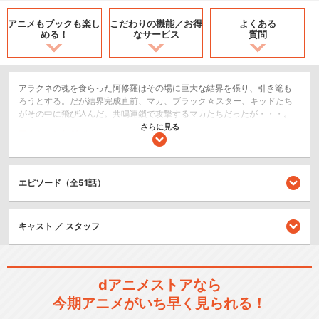
アニメもブックも
楽し
こだわりの機能／
お得
よくある
める！
なサービス
質問
アラクネの魂を食らった阿修羅はその場に巨大な結界を張り、引き篭も
ろうとする。だが結界完成直前、マカ、ブラック☆スター、キッドたち
がその中に飛び込んだ。共鳴連鎖で攻撃するマカたちだったが・・・。
さらに見る
アクション/バトル
SF/ファンタジー
エピソード（全51話）
シリーズ／関連のアニメ作品
ソウルイーターノット！
キャスト ／ スタッフ
dアニメストアなら
今期アニメがいち早く見られる！