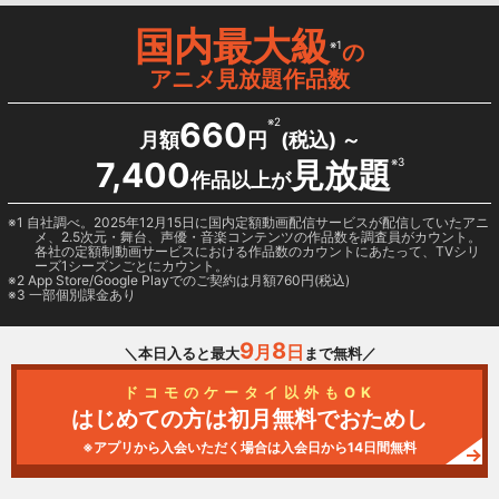
国内最大級
※1
の
アニメ見放題作品数
660
※2
月額
円
(税込) ～
7,400
見放題
※3
作品以上が
1 自社調べ。2025年12月15日に国内定額動画配信サービスが配信していたアニ
メ、2.5次元・舞台、声優・音楽コンテンツの作品数を調査員がカウント。
各社の定額制動画サービスにおける作品数のカウントにあたって、TVシリ
ーズ1シーズンごとにカウント。
2
App Store/Google Play
でのご契約は月額760円(税込)
3 一部個別課金あり
9
8
月
日
＼本日入ると最大
まで無料／
ドコモのケータイ以外もOK
はじめての方は初月無料でおためし
※アプリから入会いただく場合は入会日から14日間無料