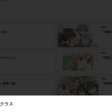
ディ!
#02
そぼ』
『神様
#04
コラージュ』
『写真
#06
ン部長小屋』
『美術
ンクラス
#08
ルイユ』
『シュ