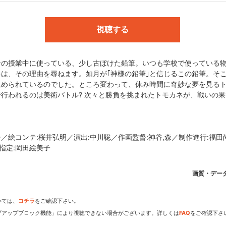
がタイムきららキャラット｣連載)／監督:桜井弘明／シリーズ構成:待田堂
視聴する
ンの授業中に使っている、少し古ぼけた鉛筆。いつも学校で使っている
製作委員会
は、その理由を尋ねます。如月が｢神様の鉛筆｣と信じるこの鉛筆。そ
込められているのでした。ところ変わって、休み時間に奇妙な夢を見る
行われるのは美術バトル? 次々と勝負を挑まれたトモカネが、戦いの
dアニメストアなら
子／絵コンテ:桜井弘明／演出:中川聡／作画監督:神谷,森／制作進行:福田
期アニメがいち早く見られ
指定:岡田絵美子
画質・デー
いては、
コチラ
をご確認下さい。
プアップブロック機能」により視聴できない場合がございます。詳しくは
FAQ
をご確認下さ