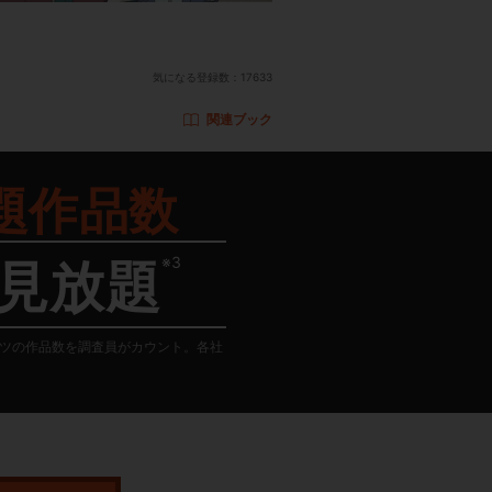
気になる登録数：
17633
関連ブック
題作品数
※3
見放題
テンツの作品数を調査員がカウント。各社