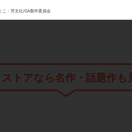
さとこ・芳文社/GA製作委員会
メストアなら
名作・話題作も