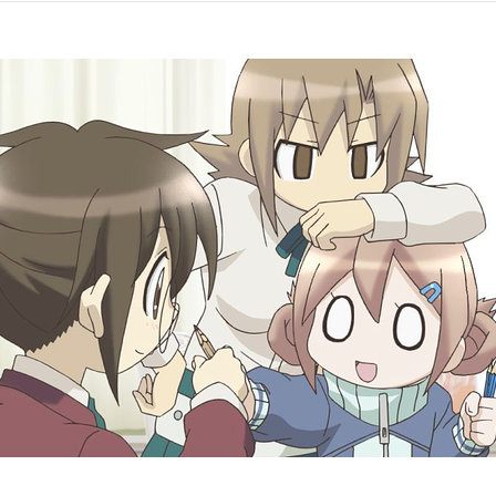
#10
『お題は
#12
結末』
『ヘク
 愛／トモカネ:沢城みゆき／キョージュ:名塚佳織／ナミコ:堀江由衣