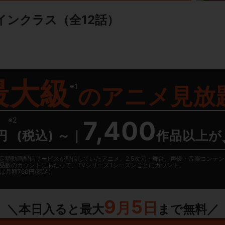
ザインクラス
（全12話）
最大級
※1
の
アニメ見放
※2
7,400
円
(税込) ～
｜
作品以上が
日に国内定額動画配信サービスが配信していたアニメ、2.5次元・舞台、声優・音楽コン
品数のカウントにあたって、TVシリーズ1シーズンごとにカウント。
月額760円(税込)
9
5
月
日
＼本日入ると最大
まで無料／