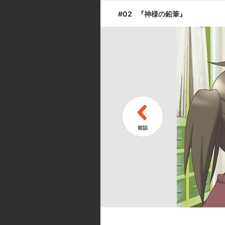
#02
『神様の鉛筆』
#09
『強風空想』
#11
『しあわせな
キャスト ／ スタッフ
[キャスト]
キサラギ:戸松 遥／ノダミキ:徳永
[スタッフ]