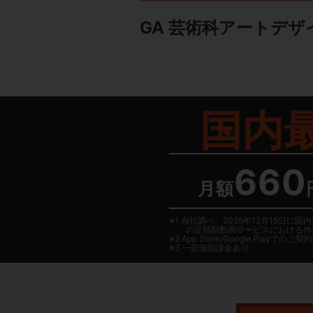
GA 芸術科アートデ
国内
660
月額
1 自社調べ。2025年12月15
の定額制動画サービスにおける作
2
App Store/Google Play
でのご契約は
3 一部個別課金あり