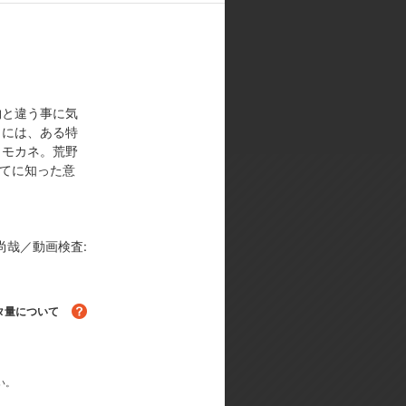
子／キャラクターデザイン:渡辺敦子
物と違う事に気
こには、ある特
トモカネ。荒野
果てに知った意
尚哉／動画検査:
る！
タ量について
い。