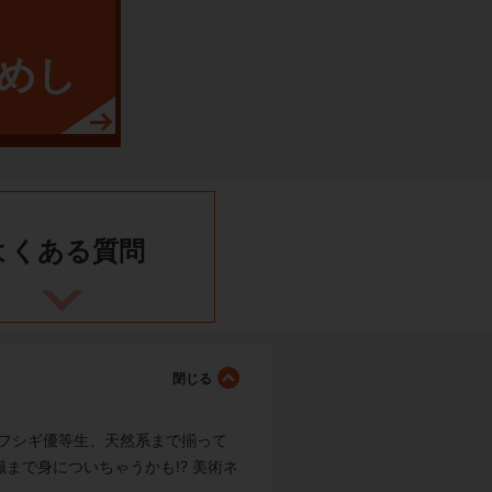
めし
よくある
質問
らフシギ優等生、天然系まで揃って
で身についちゃうかも!? 美術ネ