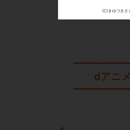
(C)きゆづき
dアニ