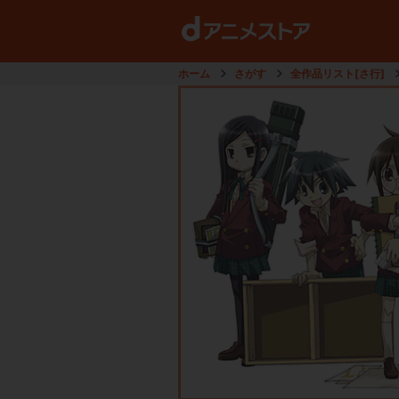
ホーム
さがす
全作品リスト[さ行]