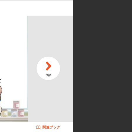
｢生と死の境｣』
セン・ケッセル』
関連ブック