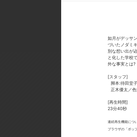
原作:きゆづきさとこ(月刊｢まん
／制作スタジオ:AICPLUS+
[製作年]
2009年
如月がデッサ
(C)きゆづきさとこ・芳文社/GA
づいたノダミキ
別な想い出が
と化した学校で
外な事実とは?
[スタッフ]
脚本:待田堂
今
正木優太／色
[再生時間]
23分40秒
連続再生機能につ
ブラウザの「ポッ