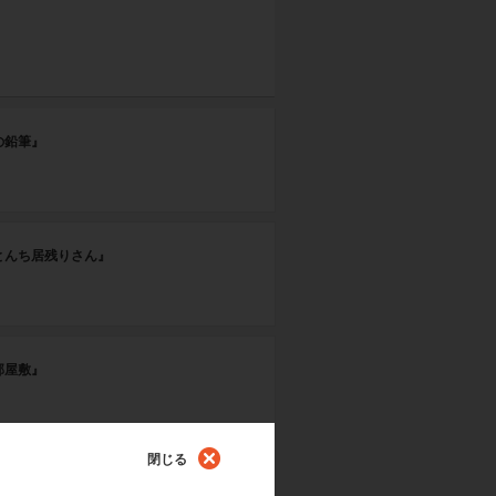
の鉛筆』
とんち居残りさん』
部屋敷』
閉じる
ルレアリスム』