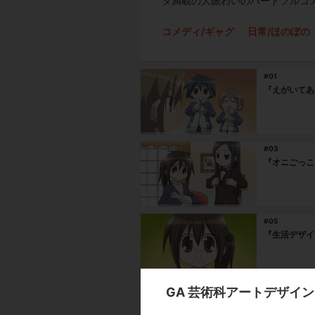
タ満載の大賑わいのハートフルコメ
コメディ/ギャグ
日常/ほのぼの
#01
『えがいてあ
#03
『オニごっこ
#05
『生活デザイ
GA 芸術科アートデザイ
#07
『トロンプ・