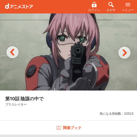
ログイン
さがす
メニュー
第10話 陰謀の中で
ブラスレイター
気になる登録数：
22523
関連ブック