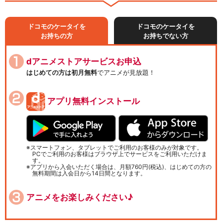
ドコモのケータイを
ドコモのケータイを
お持ちの方
お持ちでない方
dアニメストアサービスお申込
はじめての方は初月無料
でアニメが見放題！
アプリ無料インストール
スマートフォン、タブレットでご利用のお客様のみが対象です。
PCでご利用のお客様はブラウザ上でサービスをご利用いただけま
す。
アプリから入会いただく場合は、月額760円(税込)、はじめての方の
無料期間は入会日から14日間となります。
アニメをお楽しみください♪