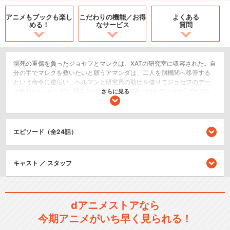
アニメもブックも
楽し
こだわりの機能／
お得
よくある
める！
なサービス
質問
瀕死の重傷を負ったジョセフとマレクは、XATの研究室に収容された。自
分の手でマレクを救いたいと願うアマンダは、二人を別機関へ移管する
という命令に逆らい、ヘルマンと研究員の助けを借りてジョセフのデー
タ解析(ハッキング)に望みをつなぐ。そこで見つけたデータは｢ブラスレ
さらに見る
イター｣というコードネームの極秘レポートだった。一方その頃、XATに
第3班のメンバーと新型の変形機動マシン｢パラディン｣が配備される。強
力な武器を手にしたXATだが、危機は内部から少しずつ、そして確実に迫
っていた。
エピソード（全24話）
アクション/バトル
SF/ファンタジー
キャスト ／ スタッフ
ドラマ/青春
閉じる
dアニメストアなら
今期アニメがいち早く見られる！