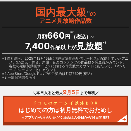
国内最大級
※1
の
アニメ見放題作品数
660
※2
月額
円
(税込) ～
7,400
見放題
※3
作品以上が
1 自社調べ。2025年12月15日に国内定額動画配信サービスが配信していたアニ
メ、2.5次元・舞台、声優・音楽コンテンツの作品数を調査員がカウント。
各社の定額制動画サービスにおける作品数のカウントにあたって、TVシリ
ーズ1シーズンごとにカウント。
2
App Store/Google Play
でのご契約は月額760円(税込)
3 一部個別課金あり
9
5
月
日
＼本日入ると最大
まで無料／
ドコモのケータイ以外もOK
はじめての方は初月無料でおためし
※アプリから入会いただく場合は入会日から14日間無料