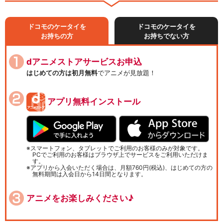
ドコモのケータイを
ドコモのケータイを
お持ちの方
お持ちでない方
dアニメストアサービスお申込
はじめての方は初月無料
でアニメが見放題！
アプリ無料インストール
スマートフォン、タブレットでご利用のお客様のみが対象です。
PCでご利用のお客様はブラウザ上でサービスをご利用いただけま
す。
アプリから入会いただく場合は、月額760円(税込)、はじめての方の
無料期間は入会日から14日間となります。
アニメをお楽しみください♪