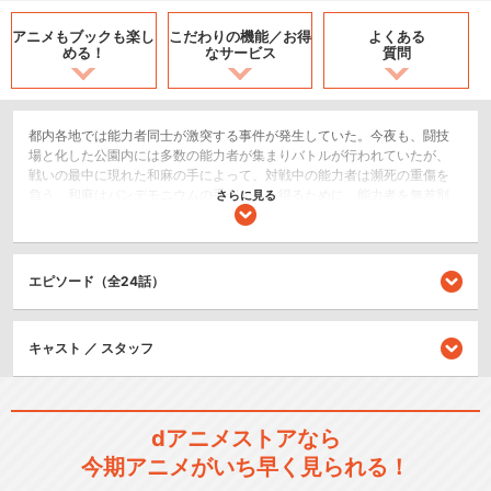
アニメもブックも
楽し
こだわりの機能／
お得
よくある
める！
なサービス
質問
都内各地では能力者同士が激突する事件が発生していた。今夜も、闘技
場と化した公園内には多数の能力者が集まりバトルが行われていたが、
戦いの最中に現れた和麻の手によって、対戦中の能力者は瀕死の重傷を
負う。和麻はパンデモニウムの手がかりを得るために、能力者を無差別
さらに見る
に襲っていたのだ。
アクション/バトル
SF/ファンタジー
エピソード（全24話）
閉じる
キャスト ／ スタッフ
dアニメストアなら
今期アニメがいち早く見られる！