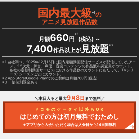
国内最大級
※1
の
アニメ見放題作品数
660
※2
月額
円
(税込) ～
7,400
見放題
※3
作品以上が
1 自社調べ。2025年12月15日に国内定額動画配信サービスが配信していたアニ
メ、2.5次元・舞台、声優・音楽コンテンツの作品数を調査員がカウント。
各社の定額制動画サービスにおける作品数のカウントにあたって、TVシリ
ーズ1シーズンごとにカウント。
2
App Store/Google Play
でのご契約は月額760円(税込)
3 一部個別課金あり
9
8
月
日
＼本日入ると最大
まで無料／
ドコモのケータイ以外もOK
はじめての方は初月無料でおためし
※アプリから入会いただく場合は入会日から14日間無料