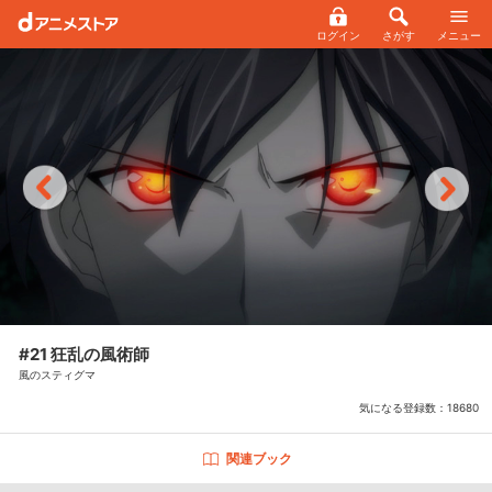
ログイン
さがす
メニュー
#21 狂乱の風術師
風のスティグマ
気になる登録数：
18680
関連ブック