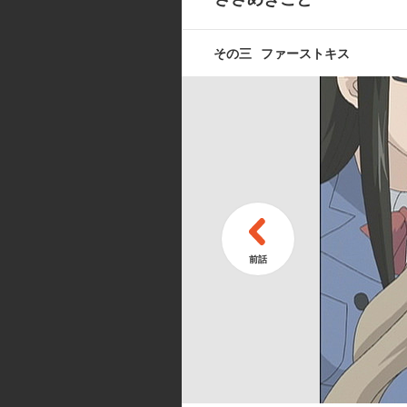
その三
ファーストキス
その九
ひまわりの君
その十一
なんでもない
キャスト ／ スタッフ
[キャスト]
村雨純夏:高垣彩陽／風間汐:高本
ずさ:牧口真幸