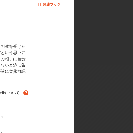
関連ブック
／キャラクターデザイン:猪股雅美
津田涼介／音響監督:岩浪美和／美
に刺激を受けた
だという思いに
スの相手は自分
らないと汐に告
が汐に突然放課
タ量について
る！
い。