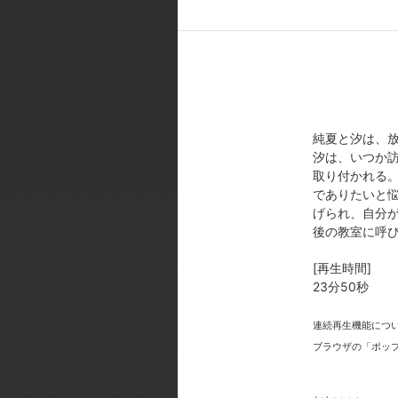
[スタッフ]
原作:いけだたかし(月刊コミック
／美術設定:反田誠二／色彩設定:
術監督:渋谷幸弘／音楽:蓮実重臣／音楽
[製作年]
2009年
純夏と汐は、
(C)2009 いけだたかし・株式会
汐は、いつか
取り付かれる
でありたいと
げられ、自分
後の教室に呼
[再生時間]
23分50秒
今
連続再生機能につ
ブラウザの「ポッ