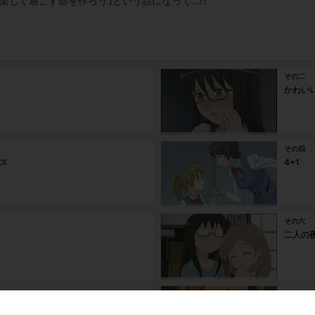
楽しく過ごす部を作ろう｣という話になって…!?
その二
かわい
その四
ス
4+1
その六
二人の
その八
Ripple