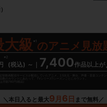
話）
最大級
※1
の
アニメ見放
※2
7,400
円
(税込) ～
｜
作品以上が
日に国内定額動画配信サービスが配信していたアニメ、2.5次元・舞台、声優・音楽コン
品数のカウントにあたって、TVシリーズ1シーズンごとにカウント。
月額760円(税込)
9
6
月
日
＼本日入ると最大
まで無料／