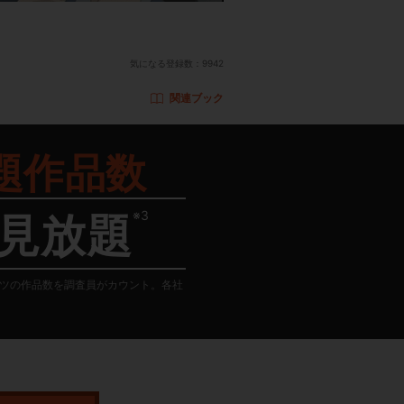
気になる登録数：
9942
関連ブック
題作品数
※3
見放題
テンツの作品数を調査員がカウント。各社