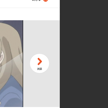
ング・イン・サマー
たかい
とみ／当麻みやこ:斎藤千和／蒼井あ