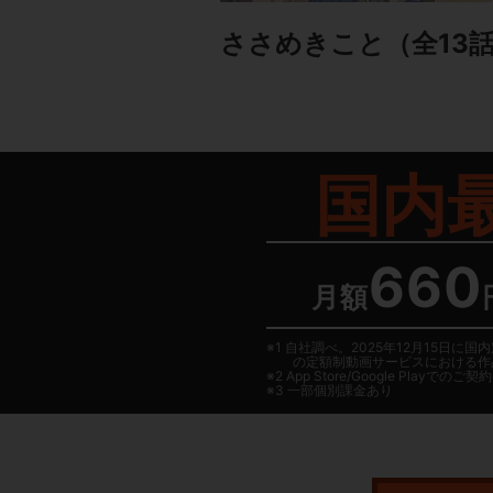
ささめきこと
（全13
国内
660
月額
1 自社調べ。2025年12月15
の定額制動画サービスにおける作
2
App Store/Google Play
でのご契約は
3 一部個別課金あり