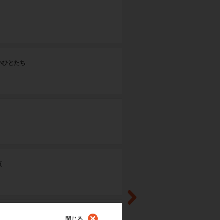
そ
いひとたち
CA
夜
閉じる