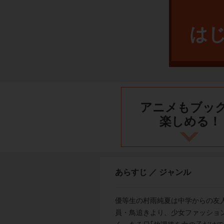
は
アニメもブッ
楽しめる！
あらすじ ／ ジャンル
優等生の村雨純夏は中学からの友
員・鳥追きより、少女ファッショ