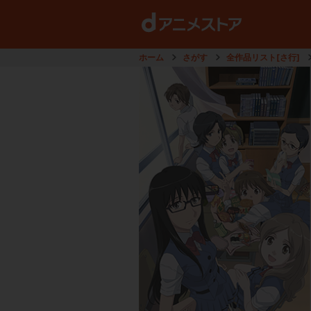
ホーム
さがす
全作品リスト[さ行]