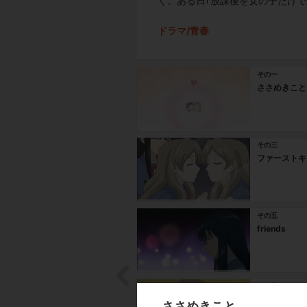
く。ある日｢放課後を女の子だけで
ドラマ/青春
その一
ささめきこと
その三
ファーストキ
その五
friends
その七
少年少女
ささめきこと