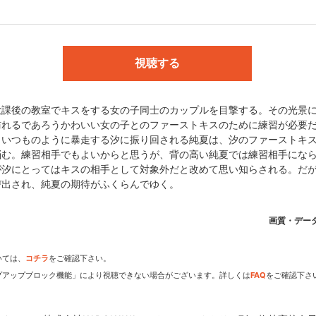
アライブ連載/メディアファクトリー刊)／監督:菅沼栄治／脚本:倉田英之
松山愛子／コンポジットディレクター:加藤友宜／ビジュアルエフェクト:
制作:flying DOG／OP/ED:清浦夏実／アニメーション制作:AIC
視聴する
放課後の教室でキスをする女の子同士のカップルを目撃する。その光景
社KADOKAWA メディアファクトリー刊／梅枝高校女子部
訪れるであろうかわいい女の子とのファーストキスのために練習が必要
。いつものように暴走する汐に振り回される純夏は、汐のファーストキ
悩む。練習相手でもよいからと思うが、背の高い純夏では練習相手にな
が汐にとってはキスの相手として対象外だと改めて思い知らされる。だ
び出され、純夏の期待がふくらんでゆく。
dアニメストアなら
画質・デー
期アニメがいち早く見られ
いては、
コチラ
をご確認下さい。
プアップブロック機能」により視聴できない場合がございます。詳しくは
FAQ
をご確認下さ