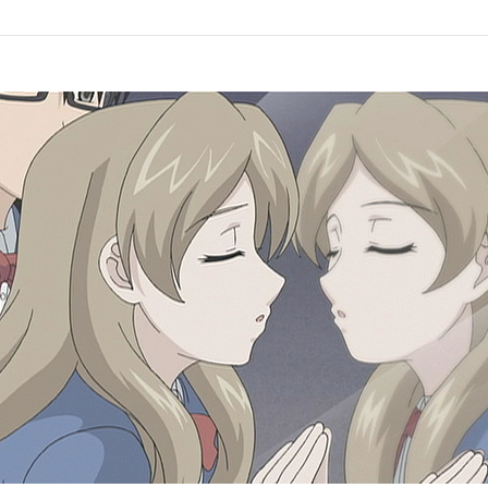
その十
ハプニ
その十二
雨をみ
めぐみ／朱宮正樹:清水彩香／鳥追きより:加藤英美里／蓮賀朋絵:原田ひ