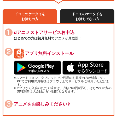
ドコモのケータイを
ドコモのケータイを
お持ちの方
お持ちでない方
dアニメストアサービスお申込
はじめての方は初月無料
でアニメが見放題！
アプリ無料インストール
スマートフォン、タブレットでご利用のお客様のみが対象です。
PCでご利用のお客様はブラウザ上でサービスをご利用いただけま
す。
アプリから入会いただく場合は、月額760円(税込)、はじめての方の
無料期間は入会日から14日間となります。
アニメをお楽しみください♪