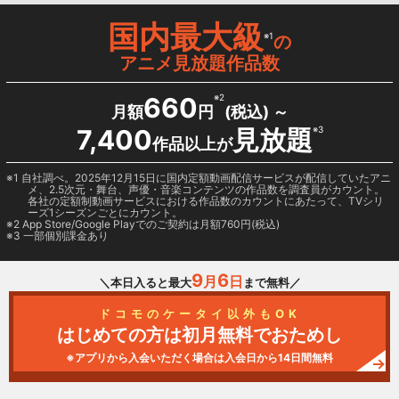
国内最大級
※1
の
アニメ見放題作品数
660
※2
月額
円
(税込) ～
7,400
見放題
※3
作品以上が
1 自社調べ。2025年12月15日に国内定額動画配信サービスが配信していたアニ
メ、2.5次元・舞台、声優・音楽コンテンツの作品数を調査員がカウント。
各社の定額制動画サービスにおける作品数のカウントにあたって、TVシリ
ーズ1シーズンごとにカウント。
2
App Store/Google Play
でのご契約は月額760円(税込)
3 一部個別課金あり
9
6
月
日
＼本日入ると最大
まで無料／
ドコモのケータイ以外もOK
はじめての方は初月無料でおためし
※アプリから入会いただく場合は入会日から14日間無料