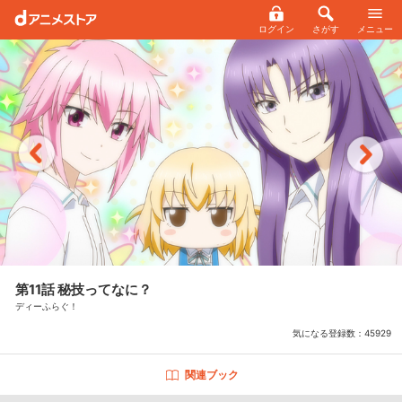
ログイン
さがす
メニュー
第11話 秘技ってなに？
ディーふらぐ！
気になる登録数：
45929
関連ブック