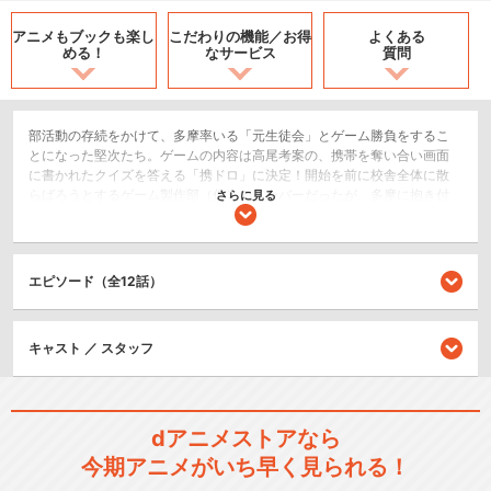
アニメもブックも
楽し
こだわりの機能／
お得
よくある
める！
なサービス
質問
部活動の存続をかけて、多摩率いる「元生徒会」とゲーム勝負をするこ
とになった堅次たち。ゲームの内容は高尾考案の、携帯を奪い合い画面
に書かれたクイズを答える「携ドロ」に決定！開始を前に校舎全体に散
らばろうとするゲーム製作部（仮）のメンバーだったが、多摩に抱き付
さらに見る
かれていた芦花はダメージを負っていた。芦花を回復させるため、保健
室に連れて行こうとした堅次たちの前に現れたのは、なんと…！？
恋愛/ラブコメ
エピソード（全12話）
コメディ/ギャグ
ドラマ/青春
キャスト ／ スタッフ
閉じる
dアニメストアなら
今期アニメがいち早く見られる！