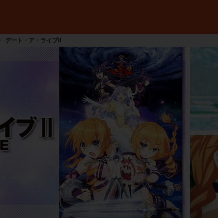
デート・ア・ライブⅡ