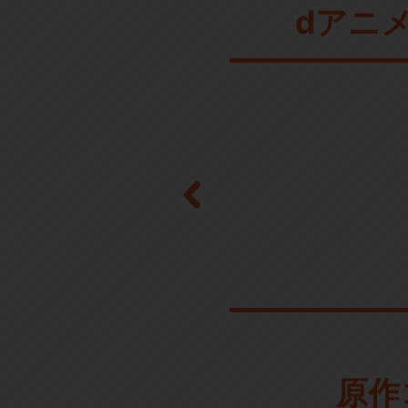
dアニ
原作