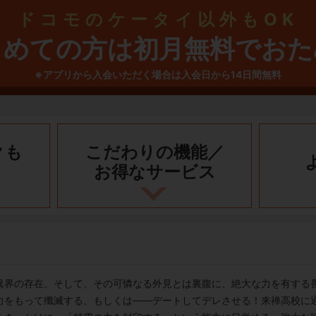
ドコモのケータイ以外もOK
じめての方は初月無料でおた
※アプリから入会いただく場合は入会日から14日間無料
クも
こだわりの機能／
お得なサービス
異界の存在。そして、その可憐なる外見とは裏腹に、絶大な力を有する
力をもって殲滅する、もしくは――デートしてデレさせる！来禅高校に