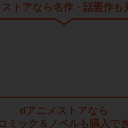
メストアなら
名作・話題作も
dアニメストアなら
コミック＆ノベルも購入で