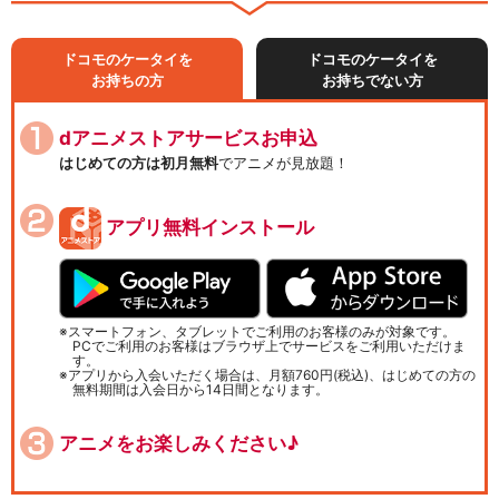
ドコモのケータイを
ドコモのケータイを
お持ちの方
お持ちでない方
dアニメストアサービスお申込
はじめての方は初月無料
でアニメが見放題！
アプリ無料インストール
スマートフォン、タブレットでご利用のお客様のみが対象です。
PCでご利用のお客様はブラウザ上でサービスをご利用いただけま
す。
アプリから入会いただく場合は、月額760円(税込)、はじめての方の
無料期間は入会日から14日間となります。
アニメをお楽しみください♪