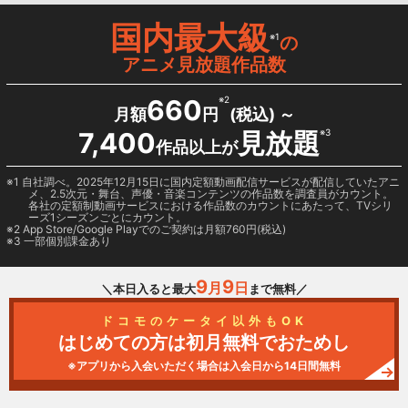
国内最大級
※1
の
アニメ見放題作品数
660
※2
月額
円
(税込) ～
7,400
見放題
※3
作品以上が
1 自社調べ。2025年12月15日に国内定額動画配信サービスが配信していたアニ
メ、2.5次元・舞台、声優・音楽コンテンツの作品数を調査員がカウント。
各社の定額制動画サービスにおける作品数のカウントにあたって、TVシリ
ーズ1シーズンごとにカウント。
2
App Store/Google Play
でのご契約は月額760円(税込)
3 一部個別課金あり
9
9
月
日
＼本日入ると最大
まで無料／
ドコモのケータイ以外もOK
はじめての方は初月無料でおためし
※アプリから入会いただく場合は入会日から14日間無料