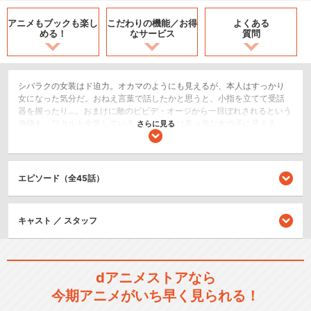
アニメもブックも
楽し
こだわりの機能／
お得
よくある
める！
なサービス
質問
シバラクの女装はド迫力。オカマのようにも見えるが、本人はすっかり
女になった気分だ。おねえ言葉で話したかと思うと、小指を立てて受話
器を握ったり…。おまけに敵のビビデ・オージから一目ぼれされるという
僥倖も。ワタルも女装しているが、こちらは真っ当な女の子に見える。
さらに見る
SF/ファンタジー
ロボット/メカ
エピソード（全45話）
シリーズ／関連のアニメ作品
キャスト ／ スタッフ
魔神英雄伝ワタル 七魂の龍神
丸 －再会－
dアニメストアなら
今期アニメがいち早く見られる！