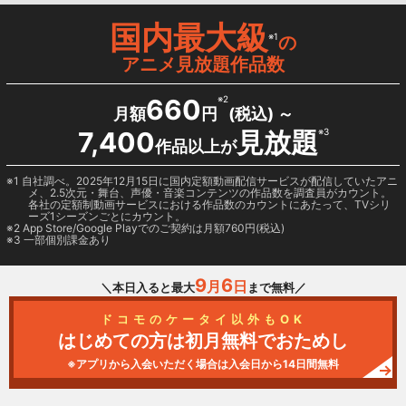
国内最大級
※1
の
アニメ見放題作品数
660
※2
月額
円
(税込) ～
7,400
見放題
※3
作品以上が
1 自社調べ。2025年12月15日に国内定額動画配信サービスが配信していたアニ
メ、2.5次元・舞台、声優・音楽コンテンツの作品数を調査員がカウント。
各社の定額制動画サービスにおける作品数のカウントにあたって、TVシリ
ーズ1シーズンごとにカウント。
2
App Store/Google Play
でのご契約は月額760円(税込)
3 一部個別課金あり
9
6
月
日
＼本日入ると最大
まで無料／
ドコモのケータイ以外もOK
はじめての方は初月無料でおためし
※アプリから入会いただく場合は入会日から14日間無料