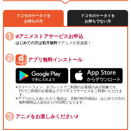
ドコモのケータイを
ドコモのケータイを
お持ちの方
お持ちでない方
dアニメストアサービスお申込
はじめての方は初月無料
でアニメが見放題！
アプリ無料インストール
スマートフォン、タブレットでご利用のお客様のみが対象です。
PCでご利用のお客様はブラウザ上でサービスをご利用いただけま
す。
アプリから入会いただく場合は、月額760円(税込)、はじめての方の
無料期間は入会日から14日間となります。
アニメをお楽しみください♪