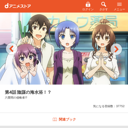
ログイン
さがす
メニュー
第4話 陰謀の海水浴！？
六畳間の侵略者!?
気になる登録数：
37752
関連ブック