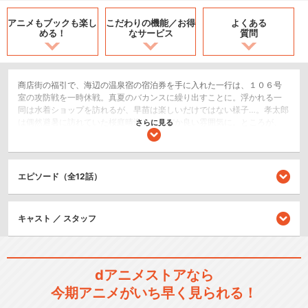
アニメもブックも
楽し
こだわりの機能／
お得
よくある
める！
なサービス
質問
商店街の福引で、海辺の温泉宿の宿泊券を手に入れた一行は、１０６号
室の攻防戦を一時休戦。真夏のバカンスに繰り出すことに。浮かれる一
同は水着ショップを訪れるが、早苗は楽しいだけではない様子…。孝太郎
は偶然避暑に訪れていた桜庭晴海となんだか良い雰囲気に。ところが、
さらに見る
はしゃぐ美女軍団に怪しげな影が忍び寄っていて――！？
SF/ファンタジー
コメディ/ギャグ
エピソード（全12話）
恋愛/ラブコメ
キャスト ／ スタッフ
閉じる
dアニメストアなら
今期アニメがいち早く見られる！