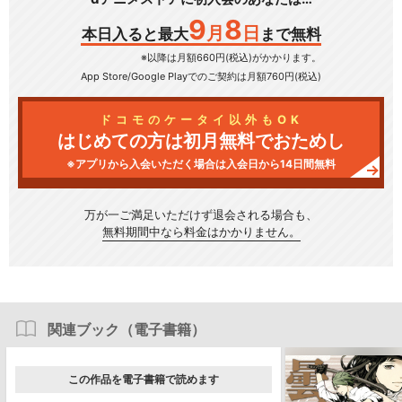
9
8
月
日
本日入ると最大
まで無料
※以降は月額660円(税込)がかかります。
App Store/Google Play
でのご契約は月額760円(税込)
ドコモのケータイ以外もOK
はじめての方は初月無料でおためし
※アプリから入会いただく場合は入会日から14日間無料
万が一ご満足いただけず
退会される場合も、
無料期間中なら料金はかかりません。
関連ブック（電子書籍）
この作品を電子書籍で読めます