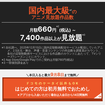
国内最大級
※1
の
アニメ見放題作品数
660
※2
月額
円
(税込) ～
7,400
見放題
※3
作品以上が
1 自社調べ。2025年12月15日に国内定額動画配信サービスが配信していたアニ
メ、2.5次元・舞台、声優・音楽コンテンツの作品数を調査員がカウント。
各社の定額制動画サービスにおける作品数のカウントにあたって、TVシリ
ーズ1シーズンごとにカウント。
2
App Store/Google Play
でのご契約は月額760円(税込)
3 一部個別課金あり
9
8
月
日
＼本日入ると最大
まで無料／
ドコモのケータイ以外もOK
はじめての方は初月無料でおためし
※アプリから入会いただく場合は入会日から14日間無料