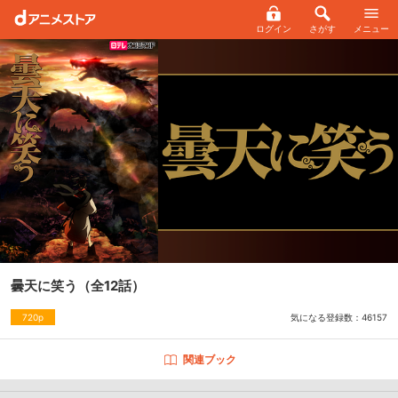
ログイン
さがす
メニュー
曇天に笑う
（全12話）
気になる登録数：
46157
720p
関連ブック