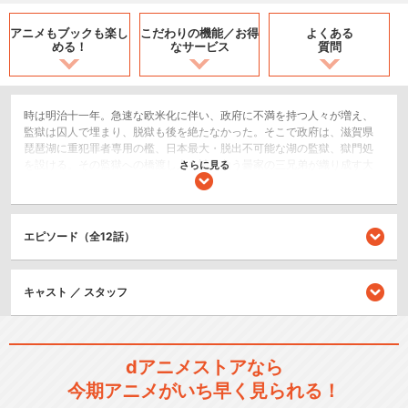
アニメもブックも
楽し
こだわりの機能／
お得
よくある
める！
なサービス
質問
時は明治十一年。急速な欧米化に伴い、政府に不満を持つ人々が増え、
監獄は囚人で埋まり、脱獄も後を絶たなかった。そこで政府は、滋賀県
琵琶湖に重犯罪者専用の檻、日本最大・脱出不可能な湖の監獄、獄門処
を設ける。その監獄への橋渡し人を請け負う曇家の三兄弟が織り成す大
さらに見る
冒険活劇の幕が上がる……！
アクション/バトル
歴史/戦記
エピソード（全12話）
シリーズ／関連のアニメ作品
キャスト ／ スタッフ
曇天に笑う＜外伝＞ ～決別、
犲の誓い～
dアニメストアなら
今期アニメがいち早く見られる！