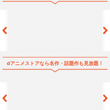
曇天に笑う＜外伝＞ ～宿命、
双頭の風魔～
曇天に笑う＜外伝＞ ～桜華、
天望の架橋～
dアニメストアなら
名作・話題作も見放題！
舞台 曇天に笑う
閉じる