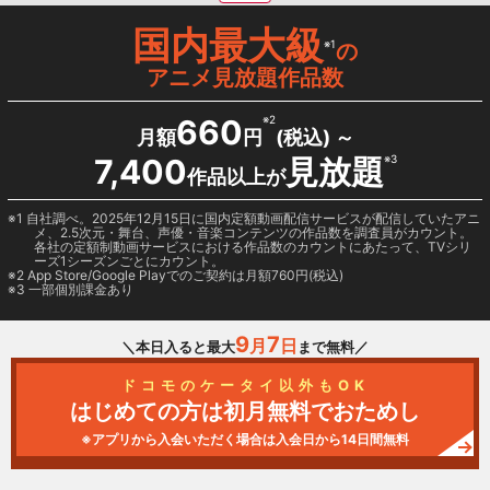
国内最大級
※1
の
アニメ見放題作品数
660
※2
月額
円
(税込) ～
7,400
見放題
※3
作品以上が
1 自社調べ。2025年12月15日に国内定額動画配信サービスが配信していたアニ
メ、2.5次元・舞台、声優・音楽コンテンツの作品数を調査員がカウント。
各社の定額制動画サービスにおける作品数のカウントにあたって、TVシリ
ーズ1シーズンごとにカウント。
2
App Store/Google Play
でのご契約は月額760円(税込)
3 一部個別課金あり
9
7
月
日
＼本日入ると最大
まで無料／
ドコモのケータイ以外もOK
はじめての方は初月無料でおためし
※アプリから入会いただく場合は入会日から14日間無料