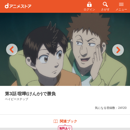
ログイン
さがす
メニュー
第3話 喧嘩(けんか)で勝負
ベイビーステップ
気になる登録数：
24120
関連ブック
無料あり