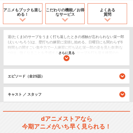
アニメもブックも
楽し
こだわりの機能／
お得
よくある
める！
なサービス
質問
逞(たくま)のサーブをうまく打ち返したときの感触が忘れられない栄一郎
(えいいちろう)は、壁打ちの練習に没頭し始める。日曜日にも関わらず6
時間もの間すごい集中力で一人練習に打ち込む栄一郎の姿を見た奈津(な
つ)は、強くなることを予感するのだった。サーブを打ち返す練習のた
さらに見る
め、逞のサーブを見学することになった栄一郎。全国レベルのプレーヤ
ーである逞のサーブを見てプロを目指しているのか?と尋ねたのだ
が・・・。
エピソード（全25話）
スポーツ/競技
ドラマ/青春
キャスト ／ スタッフ
シリーズ／関連のアニメ作品
ベイビーステップ 第2シリー
dアニメストアなら
ズ
今期アニメがいち早く見られる！