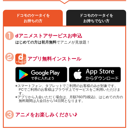
ドコモのケータイを
ドコモのケータイを
お持ちの方
お持ちでない方
dアニメストアサービスお申込
はじめての方は初月無料
でアニメが見放題！
アプリ無料インストール
スマートフォン、タブレットでご利用のお客様のみが対象です。
PCでご利用のお客様はブラウザ上でサービスをご利用いただけま
す。
アプリから入会いただく場合は、月額760円(税込)、はじめての方の
無料期間は入会日から14日間となります。
アニメをお楽しみください♪