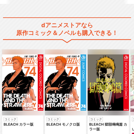
ドラゴンボール エピソード
オブバーダック
dアニメストアなら
原作コミック＆ノベルも購入できる！
ドラゴンボールＧＴ
ドラゴンボールＧＴ 悟空外
伝！ 勇気の証しは四…
コミック
コミック
コミック
ドラゴンボール超
BLEACH カラー版
BLEACH モノクロ版
BLEACH 獄頤鳴鳴篇 カ
ラー版