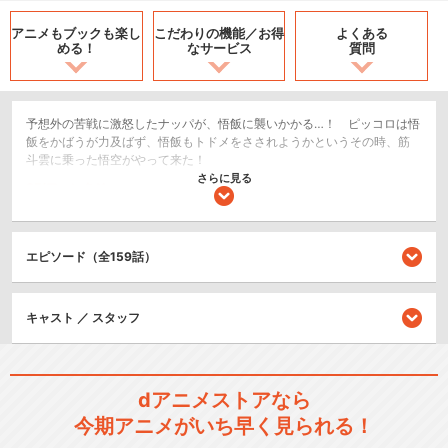
アニメもブックも
楽し
こだわりの機能／
お得
よくある
める！
なサービス
質問
予想外の苦戦に激怒したナッパが、悟飯に襲いかかる…！ ピッコロは悟
飯をかばうが力及ばず、悟飯もトドメをさされようかというその時、筋
斗雲に乗った悟空がやって来た！
さらに見る
SF/ファンタジー
アクション/バトル
エピソード（全159話）
シリーズ／関連のアニメ作品
ドラゴンボール
キャスト ／ スタッフ
dアニメストアなら
今期アニメがいち早く見られる！
ドラゴンボールＺ