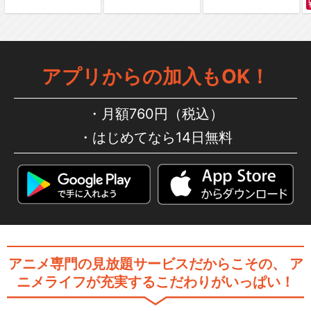
ドラゴンボール超 第47話～
第76話
アプリからの加入もOK！
月額760円（税込）
はじめてなら14日無料
ドラゴンボール超 第77話～
第131話
ドラゴンボール超 スーパー
ヒーロー
アニメ専門の見放題サービスだからこその、
ア
ニメライフが充実するこだわりがいっぱい！
ドラゴンボールDAIMA