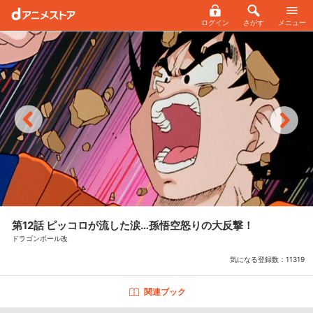
ログイン
さがす
メニュー
第12話 ピッコロが流した涙…孫悟空怒りの大反撃！
ドラゴンボール改
気になる登録数：
11319
関連ブック