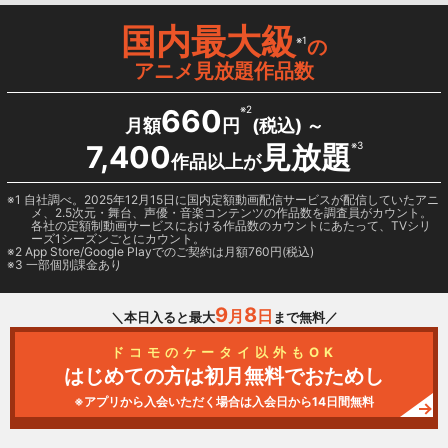
国内最大級
※1
の
アニメ見放題作品数
660
※2
月額
円
(税込) ～
7,400
見放題
※3
作品以上が
1 自社調べ。2025年12月15日に国内定額動画配信サービスが配信していたアニ
メ、2.5次元・舞台、声優・音楽コンテンツの作品数を調査員がカウント。
各社の定額制動画サービスにおける作品数のカウントにあたって、TVシリ
ーズ1シーズンごとにカウント。
2
App Store/Google Play
でのご契約は月額760円(税込)
3 一部個別課金あり
9
8
月
日
＼本日入ると最大
まで無料／
ドコモのケータイ以外もOK
はじめての方は初月無料でおためし
※アプリから入会いただく場合は入会日から14日間無料