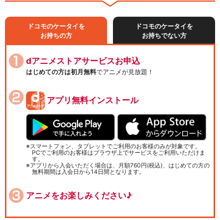
ドコモのケータイを
ドコモのケータイを
お持ちの方
お持ちでない方
dアニメストアサービスお申込
はじめての方は初月無料
でアニメが見放題！
アプリ無料インストール
スマートフォン、タブレットでご利用のお客様のみが対象です。
PCでご利用のお客様はブラウザ上でサービスをご利用いただけま
す。
アプリから入会いただく場合は、月額760円(税込)、はじめての方の
無料期間は入会日から14日間となります。
アニメをお楽しみください♪