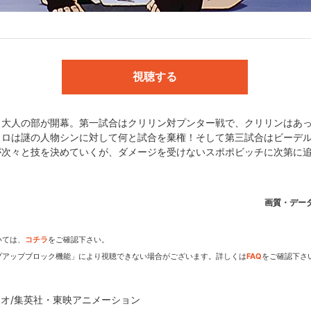
:鶴ひろみ／クリリン:田中真弓／ヤムチャ:古谷徹／餃子:江森浩子／チチ
ょう／トランクス:草尾毅／セル:若本規夫／ナレーション:八奈見乗児
鳥山明／プロデューサー:情野誠人、渡辺和哉、若林 豪／音楽:菊池俊輔／
視聴する
牧信公／シリーズ構成協力:佐渡和隆、キャラメル・ママ／オープニング
ragon Soul」谷本貴義／ED楽曲:「心の羽根」チームドラゴン from 
、大人の部が開幕。第一試合はクリリン対プンター戦で、クリリンはあ
コロは謎の人物シンに対して何と試合を棄権！そして第三試合はビーデ
が次々と技を決めていくが、ダメージを受けないスポポビッチに次第に
ニメーション
画質・デー
いては、
コチラ
をご確認下さい。
dアニメストアなら
プアップブロック機能」により視聴できない場合がございます。詳しくは
FAQ
をご確認下さ
期アニメがいち早く見られ
オ/集英社・東映アニメーション