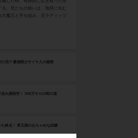
全滅した時、奇跡的に生き残った悟
する。兄たちの狙いは、地球に住む
ロ大魔王と手を組み、兄ラディッツ
第
の兄!? 最強戦士サイヤ人の秘密
こ
第
走れ孫悟空！ 100万キロの蛇の道
絶
第
いた終点！ 界王様のおちゃめな試練
激