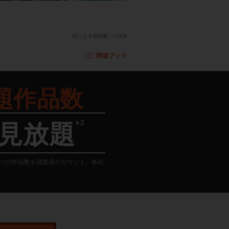
気になる登録数：
11318
関連ブック
題作品数
※3
見放題
テンツの作品数を調査員がカウント。各社