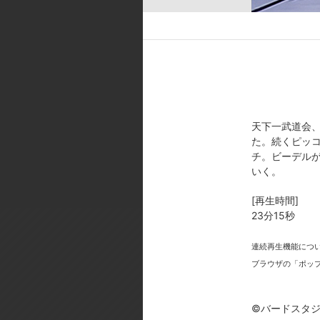
孫悟空＆孫悟飯:野沢雅子／ブルマ
ロ:古川登志夫／べジータ:堀川り
[スタッフ]
企画:松崎容子、森下孝三／原作:
厚徳／編集:福光伸一、片瀬健太、
也、志田直俊、後藤康徳／OP楽曲:「D
天下一武道会
[製作年]
た。続くピッ
2009年
チ。ビーデル
いく。
©バードスタジオ/集英社・東映ア
[再生時間]
23分15秒
連続再生機能につ
ブラウザの「ポッ
今
©バードスタジ