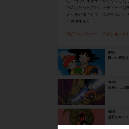
は、悟空や弟弟子のクリリンさえ
空の兄だったのだ。ラディッツは
人々を絶滅させて、地球を我がも
と対決するが…。
SF/ファンタジー
アクション/バ
第1話
闘いの幕開け
第3話
命をかけた闘
第5話
荒野のサバイ