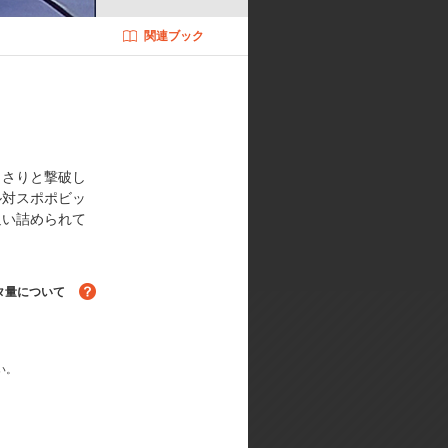
:渡辺菜生子／神様:島田敏／ピッコ
関連ブック
音響監督:長崎行男／製作担当:風間
・エンディング:山室直儀、長峯達
AKB48
っさりと撃破し
ル対スポポビッ
追い詰められて
タ量について
い。
る！