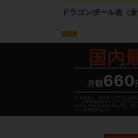
ドラゴンボール改
（全
1080p
国内
660
月額
1 自社調べ。2025年12月15
の定額制動画サービスにおける作
2
App Store/Google Play
でのご契約は
3 一部個別課金あり