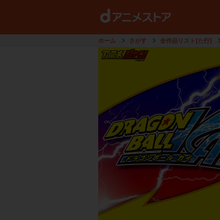
ホーム
さがす
全作品リスト[た行]