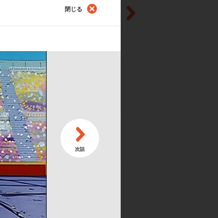
閉じる
第
神龍！ サイヤ人ついに地球到着
新
第
ろ餃子！ 天津飯絶叫の気功砲
守
第
ロが流した涙…孫悟空怒りの大反撃！
暗