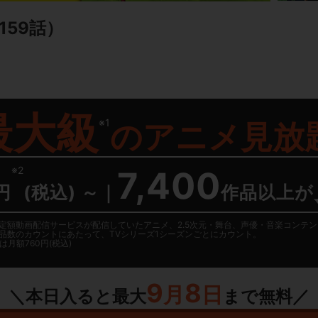
159話）
最大級
※1
の
アニメ見放
※2
7,400
円
(税込) ～
｜
作品以上が
日に国内定額動画配信サービスが配信していたアニメ、2.5次元・舞台、声優・音楽コン
品数のカウントにあたって、TVシリーズ1シーズンごとにカウント。
月額760円(税込)
9
8
月
日
＼本日入ると最大
まで無料／