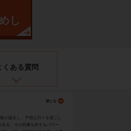
めし
よくある
質問
悟飯が誕生し、平穏な日々を過ごし
れ去る。その想像を絶するパワー