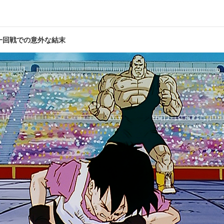
第8話
闘え！ 悟空よ修行はかけっこだ
いでよ
一回戦での意外な結末
第10話
！ おそるべし栽培マン
待って
第12話
悟空!? 戦闘再開まで3時間
ピッコ