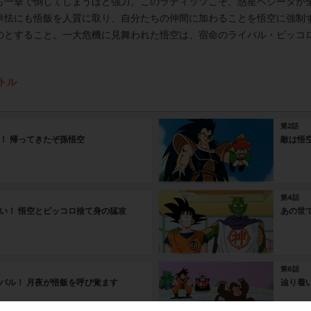
も一撃で倒してしまうほど強力。このラディッツこそ、惑星ベジータが
卑怯にも悟飯を人質に取り、自分たちの仲間に加わることを悟空に強制
のとすること。一大危機に見舞われた悟空は、宿命のライバル・ピッコ
トル
第2話
！ 帰ってきたぞ孫悟空
敵は悟空
第4話
い！ 悟空とピッコロ捨て身の猛攻
あの世で
第6話
バル！ 月夜が悟飯を呼び覚ます
辿り着