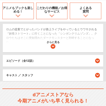
アニメもブックも
楽し
こだわりの機能／
お得
よくある
める！
なサービス
質問
ロムの提案でとがったバンドが路上ライブをやっているとウワサされる
『妖怪ストリート』に行くことになった「シンガンクリムゾンズ」。ク
ロウたちはそこに突如現れたダークモンスターと対峙することになっ
た。
さらに見る
SF/ファンタジー
ドラマ/青春
エピソード（全12話）
シリーズ／関連のアニメ作品
キャスト ／ スタッフ
SHOW BY ROCK!!しょ～と!!
dアニメストアなら
今期アニメがいち早く見られる！