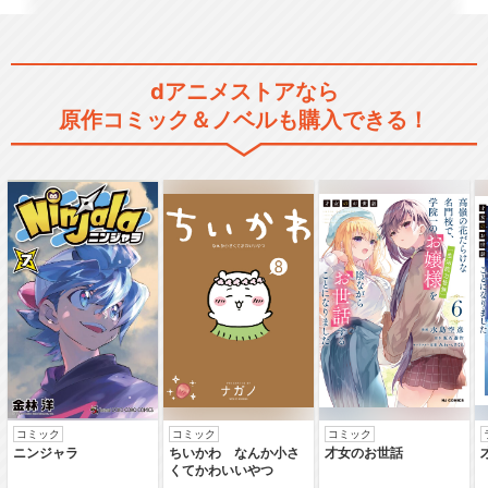
Live Musical「SHOW BY R
O…
dアニメストアなら
原作コミック＆ノベルも購入できる！
Live Musical「SHOW BY R
O…
Live Musical「SHOW BY R
O…
コミック
コミック
コミック
ニンジャラ
ちいかわ なんか小さ
才女のお世話
Live Musical「SHOW BY R
くてかわいいやつ
O…