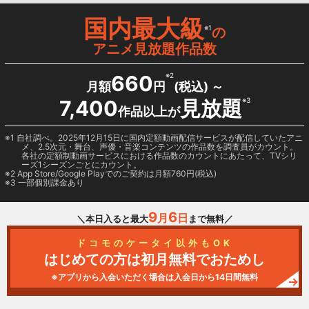
国内最大級
※1
の
アニメ見放題作品数
660
※2
月額
円
(税込) ～
7,400
見放題
※3
作品以上が
1 自社調べ。2025年12月15日に国内定額動画配信サービスが配信していたアニ
メ、2.5次元・舞台、声優・音楽コンテンツの作品数を調査員がカウント。
各社の定額制動画サービスにおける作品数のカウントにあたって、TVシリ
ーズ1シーズンごとにカウント。
2
App Store/Google Play
でのご契約は月額760円(税込)
3 一部個別課金あり
9
6
月
日
＼本日入ると最大
まで無料／
ドコモのケータイ以外もOK
はじめての方は初月無料でおためし
※アプリから入会いただく場合は入会日から14日間無料