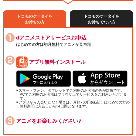
ドコモのケータイを
ドコモのケータイを
お持ちの方
お持ちでない方
dアニメストアサービスお申込
はじめての方は初月無料
でアニメが見放題！
アプリ無料インストール
スマートフォン、タブレットでご利用のお客様のみが対象です。
PCでご利用のお客様はブラウザ上でサービスをご利用いただけま
す。
アプリから入会いただく場合は、月額760円(税込)、はじめての方の
無料期間は入会日から14日間となります。
アニメをお楽しみください♪