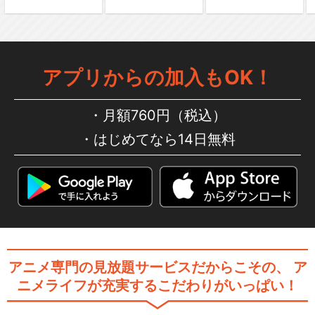
Live Musical「SHOW BY R
アプリからの加入もOK！
O…
月額760円（税込）
はじめてなら14日無料
Live Musical「SHOW BY R
O…
閉じる
アニメ専門の見放題サービスだからこその、
ア
ニメライフが充実するこだわりがいっぱい！