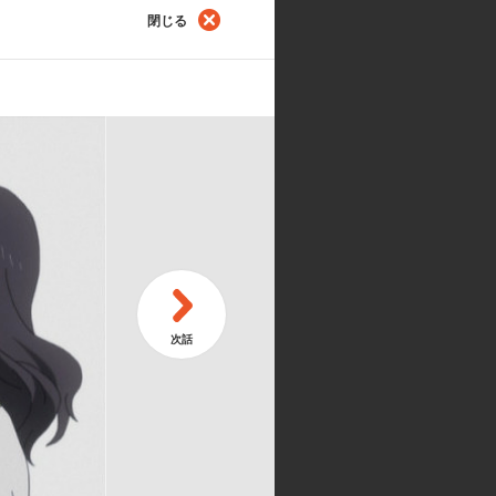
閉じる
第
我
第
地
送儀嵩柾:川島得愛／山神異月:中村
貞比呂:諏訪部順一／遠岡アキラ:悠