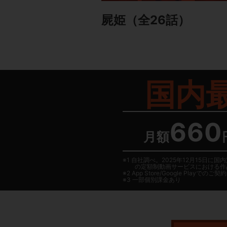
屍姫
（全26話）
国内
660
月額
1 自社調べ。2025年12月15
の定額制動画サービスにおける作
2
App Store/Google Play
でのご契約は
3 一部個別課金あり