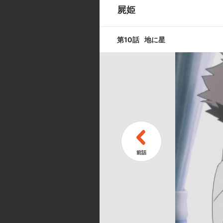
屍姫
第9話
第10話
地に星
その胸にトキ
第11話
ある夜
キャスト ／ スタッフ
[キャスト]
星村眞姫那:秋山奈々／花神旺里:
知世／高峰宗現:中村秀利／轟旗神
木碧／梅原鉦近:てらそままさき／