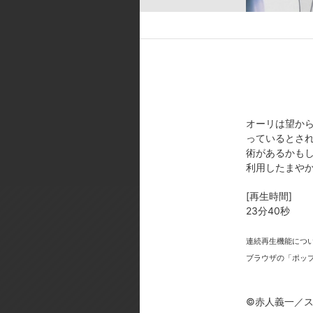
[スタッフ]
原作:赤人義一『屍姫』／掲載:月
クターデザイン:久保田 誓・貞方
督:山田豊徳／編集:瀬山武司／音響
AX・feel．／製作:屍姫製作委員会
[製作年]
オーリは望か
2008年
っているとさ
術があるかも
©赤人義一／スクウェアエニック
利用したまや
[再生時間]
23分40秒
連続再生機能につ
ブラウザの「ポッ
今
©赤人義一／