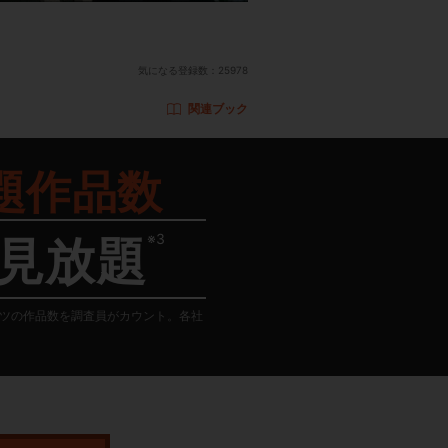
気になる登録数：
25978
関連ブック
題作品数
※3
見放題
テンツの作品数を調査員がカウント。各社