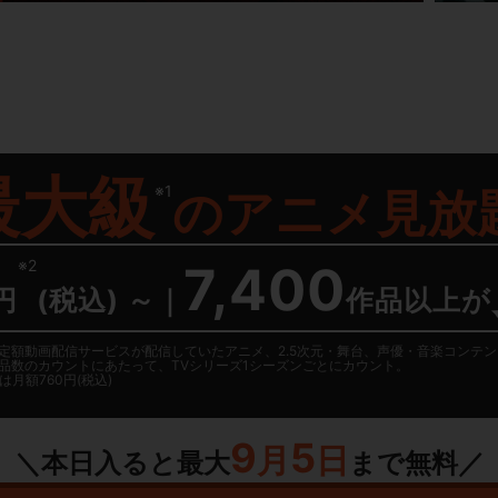
最大級
※1
の
アニメ見放
※2
7,400
円
(税込) ～
｜
作品以上が
日に国内定額動画配信サービスが配信していたアニメ、2.5次元・舞台、声優・音楽コン
品数のカウントにあたって、TVシリーズ1シーズンごとにカウント。
月額760円(税込)
9
5
月
日
＼本日入ると最大
まで無料／