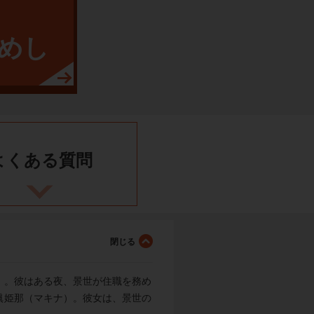
めし
よくある
質問
）。彼はある夜、景世が住職を務め
眞姫那（マキナ）。彼女は、景世の