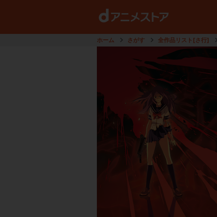
ホーム
さがす
全作品リスト[さ行]