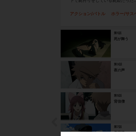
下で屍狩りをしている屍姫だった
アクション/バトル
ホラー/サス
第1話
死が舞う
第3話
夜の声
第5話
背信僧
第7話
偽言魂