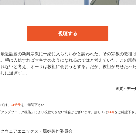
刊「少年ガンガン」／刊行:スクウェア・エニックス／監督:むらた雅彦／
希久子／シカバネデザイン:小島大和／美術監督:松本浩樹／美術設定:児
監督:三間雅文／音響効果:倉橋静男／音楽:住友紀人／企画協力・制作:GAN
視聴する
ら最近話題の新興宗教に一緒に入らないかと誘われた。その宗教の教祖
れ、望は入信すればマキナのようになれるのではと考えていた。この宗
しれないと考え、オーリは教祖に会おうとする。だが、教祖が見せた不
ス・屍姫製作委員会
かしに過ぎず…。
画質・デー
dアニメストアなら
いては、
コチラ
をご確認下さい。
プアップブロック機能」により視聴できない場合がございます。詳しくは
FAQ
をご確認下さ
期アニメがいち早く見られ
スクウェアエニックス・屍姫製作委員会