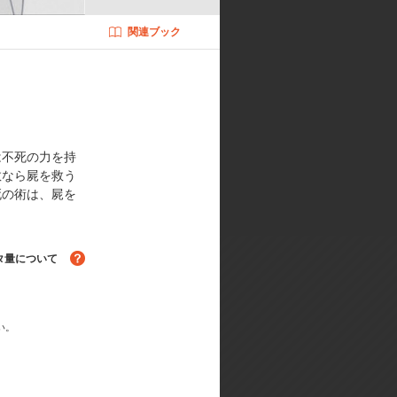
関連ブック
ストーリー・脚本:會川 昇／キャラ
玉陽平／色彩設計:油谷ゆみ／撮影監
SIS／アニメーション制作:GAIN
は不死の力を持
教なら屍を救う
死の術は、屍を
タ量について
い。
る！