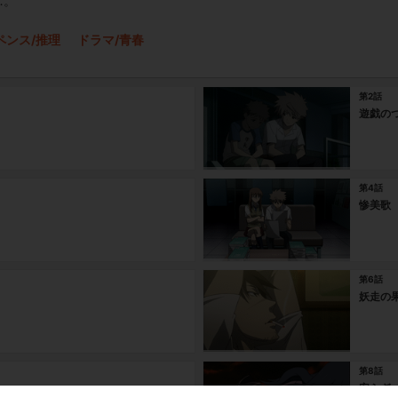
…。
ペンス/推理
ドラマ/青春
第2話
遊戯の
第4話
惨美歌
第6話
妖走の
第8話
安らぎ