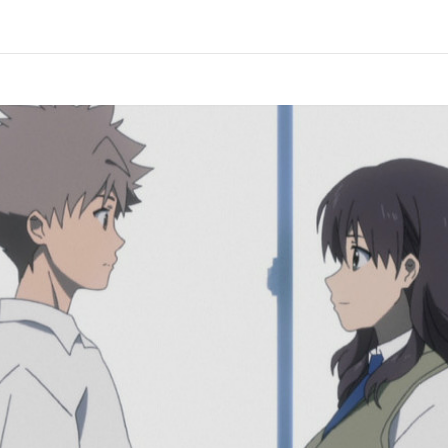
第10話
メキを
地に星
第12話
夜明け
羽染達也／田神景世:藤原啓治／荒神莉花:千葉紗子／天瀬早季:菊地美香／
佳・黒猫:堀江由衣／伊佐木修二:杉田智和／瑠翁水薙生:平田裕香／壬生
フレッシュ・バックボーン:遠藤綾