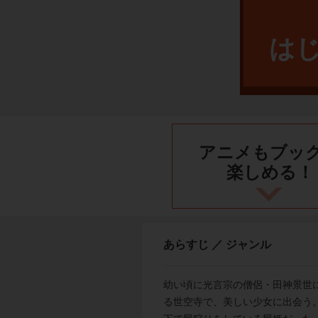
は
アニメもブッ
楽しめる！
あらすじ ／ ジャンル
幼い頃に光言宗の僧侶・田神景世
る世空寺で、美しい少女に出会う