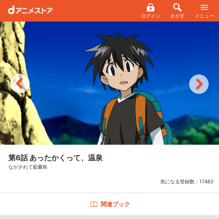
ログイン
さがす
メニュー
第6話 あったかくって、温泉
ながされて藍蘭島
気になる登録数：
17483
関連ブック