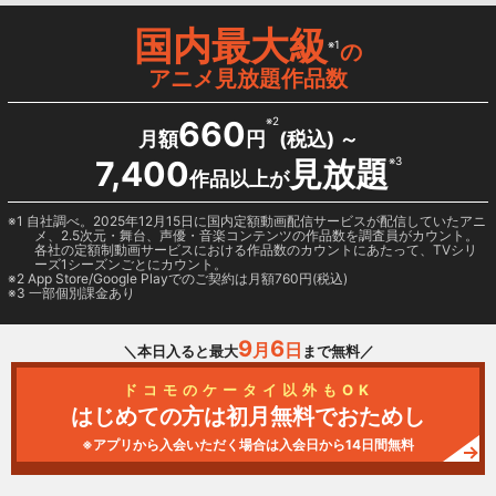
国内最大級
※1
の
アニメ見放題作品数
660
※2
月額
円
(税込) ～
7,400
見放題
※3
作品以上が
1 自社調べ。2025年12月15日に国内定額動画配信サービスが配信していたアニ
メ、2.5次元・舞台、声優・音楽コンテンツの作品数を調査員がカウント。
各社の定額制動画サービスにおける作品数のカウントにあたって、TVシリ
ーズ1シーズンごとにカウント。
2
App Store/Google Play
でのご契約は月額760円(税込)
3 一部個別課金あり
9
6
月
日
＼本日入ると最大
まで無料／
ドコモのケータイ以外もOK
はじめての方は初月無料でおためし
※アプリから入会いただく場合は入会日から14日間無料