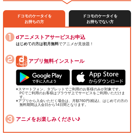
ドコモのケータイを
ドコモのケータイを
お持ちの方
お持ちでない方
dアニメストアサービスお申込
はじめての方は初月無料
でアニメが見放題！
アプリ無料インストール
スマートフォン、タブレットでご利用のお客様のみが対象です。
PCでご利用のお客様はブラウザ上でサービスをご利用いただけま
す。
アプリから入会いただく場合は、月額760円(税込)、はじめての方の
無料期間は入会日から14日間となります。
アニメをお楽しみください♪