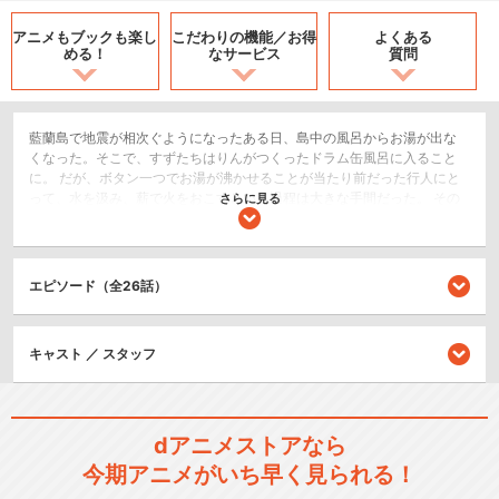
アニメもブックも
楽し
こだわりの機能／
お得
よくある
める！
なサービス
質問
藍蘭島で地震が相次ぐようになったある日、島中の風呂からお湯が出な
くなった。そこで、すずたちはりんがつくったドラム缶風呂に入ること
に。 だが、ボタン一つでお湯が沸かせることが当たり前だった行人にと
って、水を汲み、薪で火をおこすという過程は大きな手間だった。 その
さらに見る
ためか、彼は｢風呂なんて毎日入らなくても｣と思うが、女の子たちにと
って風呂はとても大切。そんな彼女たちの困り果てた様子を見た行人
は、一肌脱ごうと考えた。
エピソード（全26話）
恋愛/ラブコメ
閉じる
キャスト ／ スタッフ
dアニメストアなら
今期アニメがいち早く見られる！