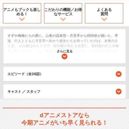
アニメもブックも
楽し
こだわりの機能／
お得
よくある
める！
なサービス
質問
すずや梅梅たちの家に、山奥の温泉宿・月見亭から招待状が届いた。早
速、行人とともに月見亭へ向かう彼女たちを待っていたのは、女将のさ
くや。 その体はからくりで、頭や腕が外れる光景に、初対面の行人や梅
梅は驚くばかり。だが、物腰が柔らく、おもてなしが大好きな彼女は人
さらに見る
間の女将と変わりがない。 そんなさくやに、招待してくれたことへのお
礼を言う行人だったが、なんと彼女は招待状を送っていないという。 し
かも、逆にすずたちから、今日の日付で遊びに行くと記された手紙を受
け取ったというのだ。そのことで2人が不思議がっていると、ちかげが姿
エピソード（全26話）
を見せた。 そして彼女は、招待状や手紙を送ったのは、彼女が愛読して
いるミステリー小説に登場する怪人、紅夜叉のしわざだと告げる。 見れ
ば、招待状や手紙にはどれも｢紅｣の印がついている。ちかげが言うに
キャスト ／ スタッフ
は、紅夜叉は空想上の人物ではなく実在するという噂があり、小説内の
恐ろしい事件も、紅夜叉が実際に起こしたものらしいのだ。 そして今回
も、新たな事件を起こそうとしているのだという。
恋愛/ラブコメ
dアニメストアなら
今期アニメがいち早く見られる！
閉じる