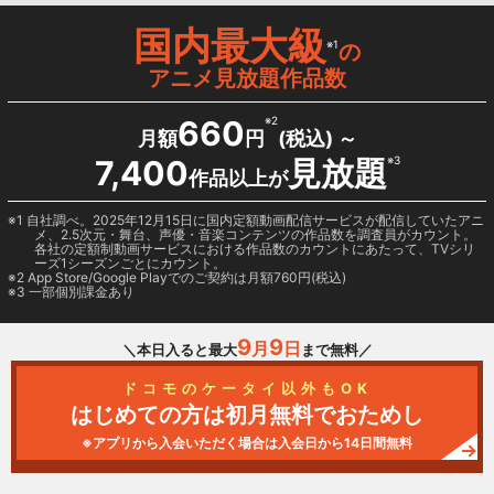
国内最大級
※1
の
アニメ見放題作品数
660
※2
月額
円
(税込) ～
7,400
見放題
※3
作品以上が
1 自社調べ。2025年12月15日に国内定額動画配信サービスが配信していたアニ
メ、2.5次元・舞台、声優・音楽コンテンツの作品数を調査員がカウント。
各社の定額制動画サービスにおける作品数のカウントにあたって、TVシリ
ーズ1シーズンごとにカウント。
2
App Store/Google Play
でのご契約は月額760円(税込)
3 一部個別課金あり
9
9
月
日
＼本日入ると最大
まで無料／
ドコモのケータイ以外もOK
はじめての方は初月無料でおためし
※アプリから入会いただく場合は入会日から14日間無料