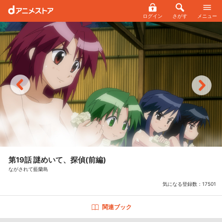
ログイン
さがす
メニュー
第19話 謎めいて、探偵(前編)
ながされて藍蘭島
気になる登録数：
17501
関連ブック