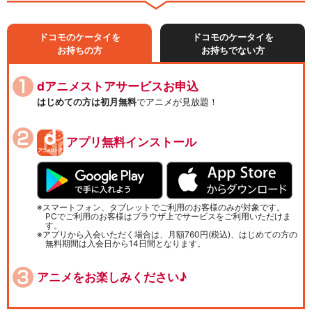
ドコモのケータイを
ドコモのケータイを
お持ちの方
お持ちでない方
dアニメストアサービスお申込
はじめての方は初月無料
でアニメが見放題！
アプリ無料インストール
スマートフォン、タブレットでご利用のお客様のみが対象です。
PCでご利用のお客様はブラウザ上でサービスをご利用いただけま
す。
アプリから入会いただく場合は、月額760円(税込)、はじめての方の
無料期間は入会日から14日間となります。
アニメをお楽しみください♪