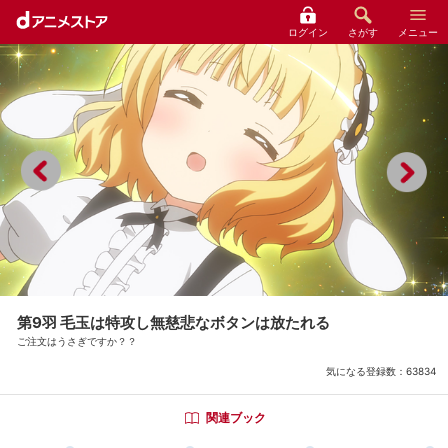
ログイン
さがす
メニュー
第9羽 毛玉は特攻し無慈悲なボタンは放たれる
ご注文はうさぎですか？？
気になる登録数：
63834
関連ブック