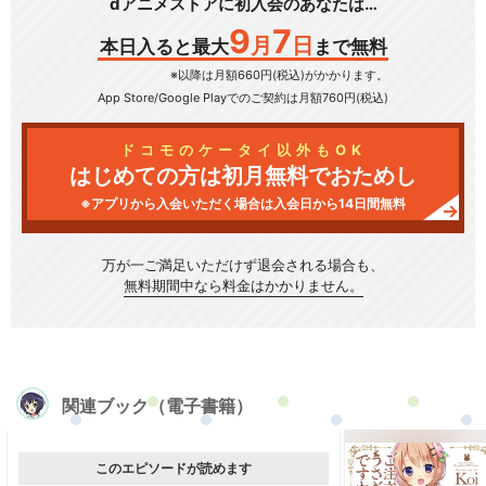
dアニメストアに初入会のあなたは…
9
7
月
日
本日入ると最大
まで無料
※以降は月額660円(税込)がかかります。
App Store/Google Play
でのご契約は月額760円(税込)
ドコモのケータイ以外もOK
はじめての方は初月無料でおためし
※アプリから入会いただく場合は入会日から14日間無料
万が一ご満足いただけず
退会される場合も、
無料期間中なら料金はかかりません。
関連ブック（電子書籍）
このエピソードが読めます