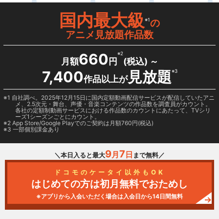
国内最大級
※1
の
アニメ見放題作品数
660
※2
月額
円
(税込) ～
7,400
見放題
※3
作品以上が
1 自社調べ。2025年12月15日に国内定額動画配信サービスが配信していたアニ
メ、2.5次元・舞台、声優・音楽コンテンツの作品数を調査員がカウント。
各社の定額制動画サービスにおける作品数のカウントにあたって、TVシリ
ーズ1シーズンごとにカウント。
2
App Store/Google Play
でのご契約は月額760円(税込)
3 一部個別課金あり
9
7
月
日
＼本日入ると最大
まで無料／
ドコモのケータイ以外もOK
はじめての方は初月無料でおためし
※アプリから入会いただく場合は入会日から14日間無料