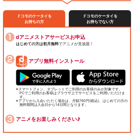
ドコモのケータイを
ドコモのケータイを
お持ちの方
お持ちでない方
dアニメストアサービスお申込
はじめての方は初月無料
でアニメが見放題！
アプリ無料インストール
スマートフォン、タブレットでご利用のお客様のみが対象です。
PCでご利用のお客様はブラウザ上でサービスをご利用いただけま
す。
アプリから入会いただく場合は、月額760円(税込)、はじめての方の
無料期間は入会日から14日間となります。
アニメをお楽しみください♪