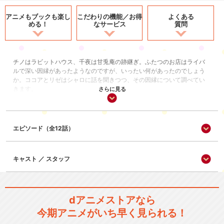
アニメもブックも
楽し
こだわりの機能／
お得
よくある
める！
なサービス
質問
チノはラビットハウス、千夜は甘兎庵の跡継ぎ。ふたつのお店はライバ
ルで深い因縁があったようなのですが、いったい何があったのでしょう
か。ココアとリゼはシャロに話を聞きつつ、その因縁について調べてい
きます。
さらに見る
コメディ/ギャグ
日常/ほのぼの
エピソード（全12話）
シリーズ／関連のアニメ作品
キャスト ／ スタッフ
ご注文はうさぎですか？
dアニメストアなら
今期アニメがいち早く見られる！