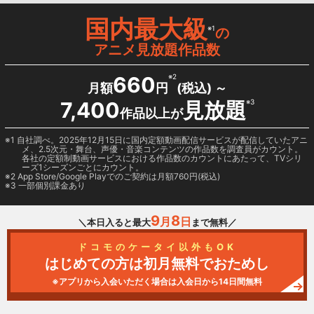
国内最大級
※1
の
アニメ見放題作品数
660
※2
月額
円
(税込) ～
7,400
見放題
※3
作品以上が
1 自社調べ。2025年12月15日に国内定額動画配信サービスが配信していたアニ
メ、2.5次元・舞台、声優・音楽コンテンツの作品数を調査員がカウント。
各社の定額制動画サービスにおける作品数のカウントにあたって、TVシリ
ーズ1シーズンごとにカウント。
2
App Store/Google Play
でのご契約は月額760円(税込)
3 一部個別課金あり
9
8
月
日
＼本日入ると最大
まで無料／
ドコモのケータイ以外もOK
はじめての方は初月無料でおためし
※アプリから入会いただく場合は入会日から14日間無料