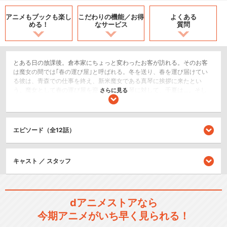
アニメもブックも
楽し
こだわりの機能／
お得
よくある
める！
なサービス
質問
とある日の放課後。倉本家にちょっと変わったお客が訪れる。そのお客
は魔女の間では｢春の運び屋｣と呼ばれる。冬を送り、春を運び届けてい
る彼は、青森での仕事を終え、新米魔女である真琴に挨拶に来たとい
う。魔女として春の運び屋を迎え入れる真琴に対して、千夏は…。そし
さらに見る
て、また、別の日。春が訪れた青森で圭は、道端にばっけが生えている
のを見つける。ばっけを食べたことがないという真琴に対して圭が家に
持って帰ることを提案し…。
エピソード（全12話）
ドラマ/青春
閉じる
キャスト ／ スタッフ
dアニメストアなら
今期アニメがいち早く見られる！