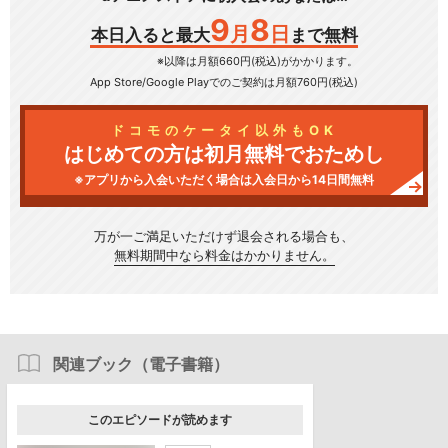
9
8
月
日
本日入ると最大
まで無料
※以降は月額660円(税込)がかかります。
App Store/Google Play
でのご契約は月額760円(税込)
ドコモのケータイ以外もOK
はじめての方は初月無料でおためし
※アプリから入会いただく場合は入会日から14日間無料
万が一ご満足いただけず
退会される場合も、
無料期間中なら料金はかかりません。
関連ブック（電子書籍）
このエピソードが読めます