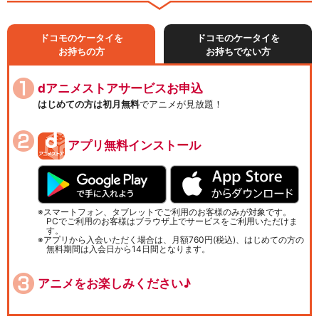
ドコモのケータイを
ドコモのケータイを
お持ちの方
お持ちでない方
dアニメストアサービスお申込
はじめての方は初月無料
でアニメが見放題！
アプリ無料インストール
スマートフォン、タブレットでご利用のお客様のみが対象です。
PCでご利用のお客様はブラウザ上でサービスをご利用いただけま
す。
アプリから入会いただく場合は、月額760円(税込)、はじめての方の
無料期間は入会日から14日間となります。
アニメをお楽しみください♪