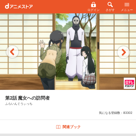
ログイン
さがす
メニュー
第2話 魔女への訪問者
ふらいんぐうぃっち
気になる登録数：
83302
関連ブック