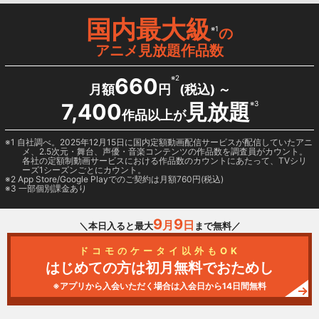
国内最大級
※1
の
アニメ見放題作品数
660
※2
月額
円
(税込) ～
7,400
見放題
※3
作品以上が
1 自社調べ。2025年12月15日に国内定額動画配信サービスが配信していたアニ
メ、2.5次元・舞台、声優・音楽コンテンツの作品数を調査員がカウント。
各社の定額制動画サービスにおける作品数のカウントにあたって、TVシリ
ーズ1シーズンごとにカウント。
2
App Store/Google Play
でのご契約は月額760円(税込)
3 一部個別課金あり
9
9
月
日
＼本日入ると最大
まで無料／
ドコモのケータイ以外もOK
はじめての方は初月無料でおためし
※アプリから入会いただく場合は入会日から14日間無料