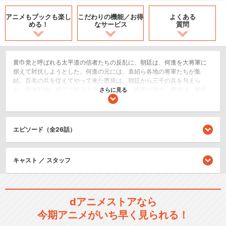
アニメもブックも
楽し
こだわりの機能／
お得
よくある
める！
なサービス
質問
黄巾党と呼ばれる太平道の信者たちの反乱に、朝廷は、何進を大将軍に
据えて対抗しようとした。何進の元には、袁紹ら各地の将軍たちが集
結。百名の兵を従えてやって来た曹操は、朝廷から三千の兵を与えら
れ、最激戦地・潁川で戦うよう命じられた。進軍の途中、曹操は、黄巾
さらに見る
党の兵が占拠する砦を発見。その戦力を見るため攻撃を仕掛けた曹操
は、一見無秩序に思えた敵の戦術にア然となった…
歴史/戦記
エピソード（全26話）
アクション/バトル
ドラマ/青春
キャスト ／ スタッフ
閉じる
dアニメストアなら
今期アニメがいち早く見られる！