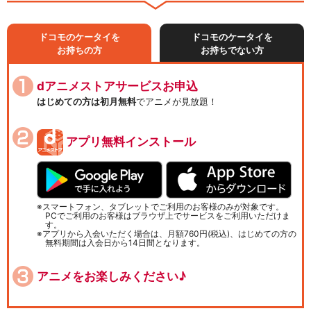
ドコモのケータイを
ドコモのケータイを
お持ちの方
お持ちでない方
dアニメストアサービスお申込
はじめての方は初月無料
でアニメが見放題！
アプリ無料インストール
スマートフォン、タブレットでご利用のお客様のみが対象です。
PCでご利用のお客様はブラウザ上でサービスをご利用いただけま
す。
アプリから入会いただく場合は、月額760円(税込)、はじめての方の
無料期間は入会日から14日間となります。
アニメをお楽しみください♪