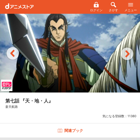
ログイン
さがす
メニュー
第七話 『天・地・人』
蒼天航路
気になる登録数：
11380
関連ブック