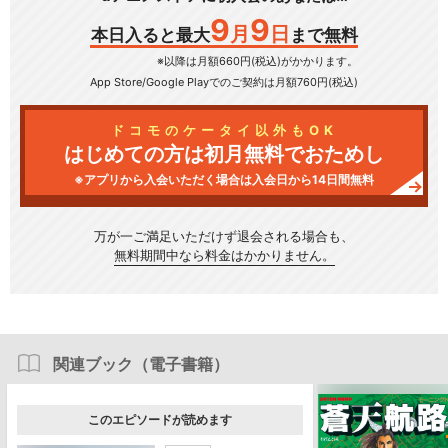
9
9
月
日
本日入ると最大
まで無料
※以降は月額660円(税込)がかかります。
App Store/Google Play
でのご契約は月額760円(税込)
ドコモのケータイ以外もOK
はじめての方は初月無料でおためし
※アプリから入会いただく場合は入会日から14日間無料
万が一ご満足いただけず
退会される場合も、
無料期間中なら料金はかかりません。
関連ブック（電子書籍）
このエピソードが読めます