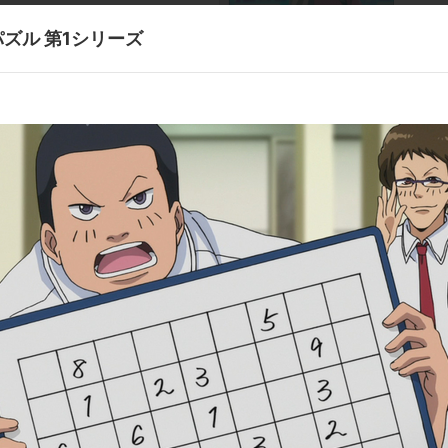
ズル 第1シリーズ
第8話
カニ！ 
第10話
と道の続き
女王の
第12話
再会の