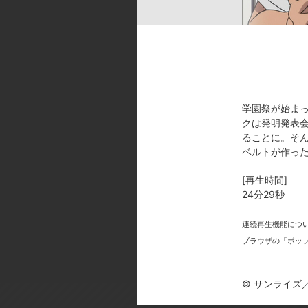
大門カイト:浅沼晋太郎 ／井藤ノノ
石田彰／ルーク・盤城・クロスフィ
部雅史／相沢ユウイチ:岸尾だいす
ー:森川智之／解道バロン:藤原啓治
[スタッフ]
原作:矢立肇 ／監督:佐藤順一／
学園祭が始ま
造、加藤陽一／キャラクターデザイ
クは発明発表会
之／音楽:井筒昭雄／音響監督:鶴
ることに。そ
アニメーション制作:サンライズ／制作
ベルトが作っ
曲：山田智和、編曲：CHOKKAK
[再生時間]
歌：清浦夏美
24分29秒
[製作年]
連続再生機能につ
2011年
ブラウザの「ポッ
© サンライズ／NHK・NEP
© サンライズ／