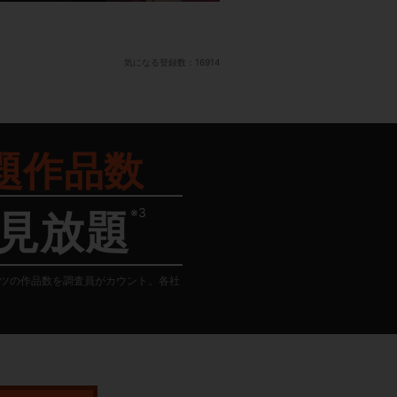
気になる登録数：
16914
題作品数
※3
見放題
テンツの作品数を調査員がカウント。各社