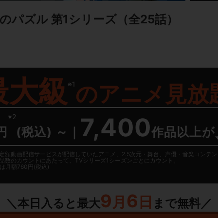
のパズル 第1シリーズ
（全25話）
最大級
※1
の
アニメ見放
※2
7,400
円
(税込) ～
｜
作品以上が
日に国内定額動画配信サービスが配信していたアニメ、2.5次元・舞台、声優・音楽コン
品数のカウントにあたって、TVシリーズ1シーズンごとにカウント。
月額760円(税込)
9
6
月
日
＼本日入ると最大
まで無料／