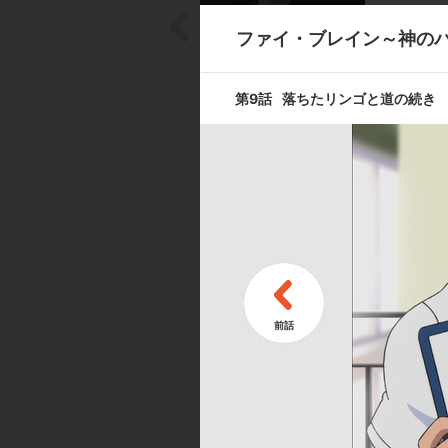
ファイ・ブレイン～神のパ
第7話
ノノハの称号
第9話
落ちたリンゴと道の続き
第9話
落ちたリンゴ
第11話
女王様の逆襲
キャスト ／ スタッフ
[キャスト]