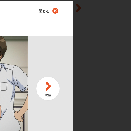
閉じる
第
温泉！ パズル王！
裏
第
国へようこそ
光
第
パズルタイム
残