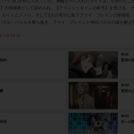
という｢財｣が封じられていた。腕輪を手に入れたカイトは、世界のどこ
ン】の候補者として認められ、【アインシュタインの称号】を受ける。そ
。カイトとノノハ、そして2人の周りに集うファイ・ブレインの候補者
のパズル・バトルを勝ち抜き、ファイ・ブレインと神のパズルの謎を解き
ョン/バトル
第2話
契約
賢者の
第4話
鬱
密室の
第6話
待状
光への