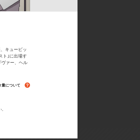
ナ・グラム:雪野五月／軸川ソウジ:
アイリ:後藤麻衣／武田ナオキ:矢
:子安武人／ヘルベルト・ミューラ
達人、野村祐一、根元歳三、小林英
展、キュービッ
設計:井上あきこ／撮影監督:千葉洋
スト｣に出場す
:福田貴美子、野島正宏、尾崎雅之／
ギヴァー、ヘル
in Diver｣作詞：藤林聖子、作
、作曲：曽我淳一、編曲：曽我淳一、
タ量について
い。