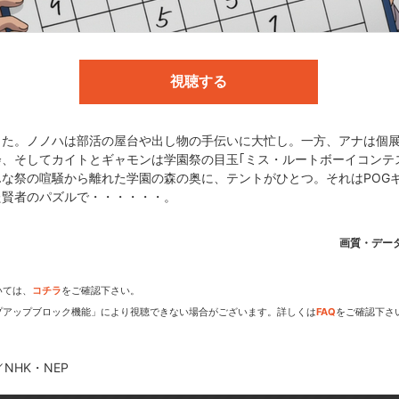
ハ:清水香里／逆之上ギャモン:福山潤 ／キュービック・G:宮田幸季／ア
ールド:櫻井孝宏／ビショップ:宮野真守／千枝乃タマキ:佐藤利奈／水谷
け／フンガ:三宅健太／メイズ:斎藤千和／ダイスマン:谷山紀章／青年X
視聴する
ディレクター:遠藤広隆 ／シリーズ構成:関島眞頼／脚本:関島眞頼、樋口
った。ノノハは部活の屋台や出し物の手伝いに大忙し。一方、アナは個
ン:佐々木洋平／パズルデザイン:郷内邦義 ／美術監督:中村典史／色彩
、そしてカイトとギャモンは学園祭の目玉｢ミス・ルートボーイコンテ
岡陽太／アニメーションプロデューサー:梅崎淳志、古里尚丈／制作統括
んな祭の喧騒から離れた学園の森の奥に、テントがひとつ。それはPOG
:NHKエンタープライズ／制作・著作:NHK／オープニング・テーマ:｢Bra
た賢者のパズルで・・・・・・。
U、歌：May’n／エンディング・テーマ:｢ホログラム｣作詞：清浦夏美
画質・デー
いては、
コチラ
をご確認下さい。
プアップブロック機能」により視聴できない場合がございます。詳しくは
FAQ
をご確認下さ
NHK・NEP