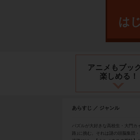
は
アニメもブッ
楽しめる！
あらすじ ／ ジャンル
パズルが大好きな高校生・大門カ
路｣に挑む。それは謎の頭脳集団