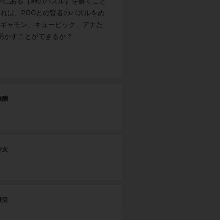
かにある【神のパズル】を解くこと
れは、POGとの賢者のパズルをめ
、ギャモン、キュービック、アナた
明かすことができるか？
第
報酬
決
第
少女
蒼
第
復活
真