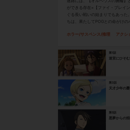
迷路には、【オルペウスの腕輪】
ができる存在=【ファイ・ブレイ
ぐる長い戦いの始まりでもあった
ちは、果たしてPOGとの命がけ
ホラー/サスペンス/推理
アクシ
第1話
迷宮にひそむ
第3話
天才少年の憂
第5話
悪夢からの招