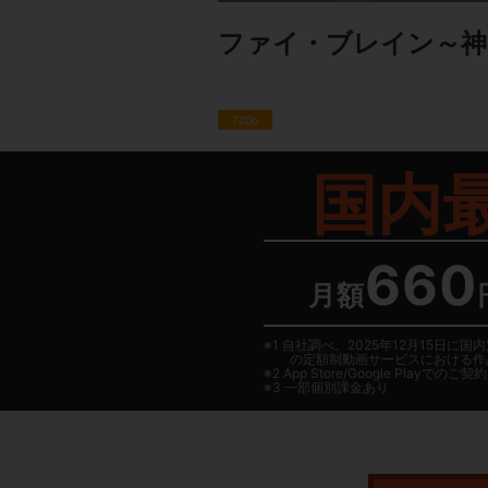
ファイ・ブレイン～神
720p
国内
660
月額
1 自社調べ。2025年12月15
の定額制動画サービスにおける作
2
App Store/Google Play
でのご契約は
3 一部個別課金あり