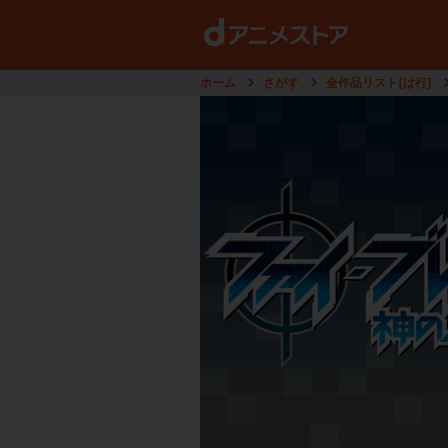
ホーム
さがす
全作品リスト[は行]