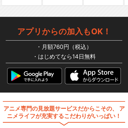
劇場版「Fate/stay night [H
e…
アプリからの加入もOK！
劇場版「Fate/stay night [H
e…
月額760円（税込）
はじめてなら14日無料
劇場版「Fate/stay night [H
e…
アニメ専門の見放題サービスだからこその、
ア
Fate/Grand Order -First…
ニメライフが充実するこだわりがいっぱい！