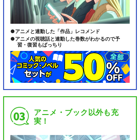
【男性マスター】Fate/Gran
d Orde…
アニメと連動した「作品」レコメンド
アニメの視聴話と連動した巻数がわかるので予
【女性マスター】Fate/Gran
習・復習もばっちり
d Orde…
【男性マスター】Fate/Gran
d Orde…
アニメ・ブック以外も充
実！
【女性マスター】Fate/Gran
d Orde…