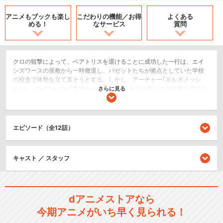
アニメもブックも
楽し
こだわりの機能／
お得
よくある
める！
なサービス
質問
クロの狙撃によって、ベアトリスを退けることに成功した一行は、エイ
ンズワースの屋敷から一時撤退し、バゼットたちが拠点としていた学校
の校舎で体勢を立て直そうとする。しかし、アーチャー｢ギルガメッシ
ュ｣と、バーサーカー｢雷神トール｣のカードを持つ敵への対抗策が見つか
さらに見る
らず失意に沈むイリヤ。そんな彼女に対し、クロは突然双剣を手にイリ
ヤに襲いかかる……！？
SF/ファンタジー
エピソード（全12話）
アクション/バトル
キャスト ／ スタッフ
シリーズ／関連のアニメ作品
Fate/stay night
dアニメストアなら
今期アニメがいち早く見られる！