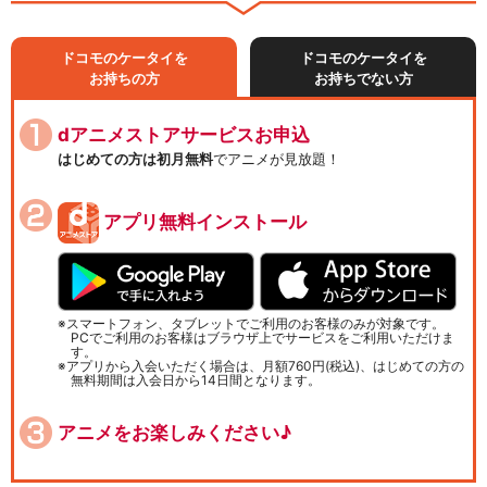
ドコモのケータイを
ドコモのケータイを
お持ちの方
お持ちでない方
dアニメストアサービスお申込
はじめての方は初月無料
でアニメが見放題！
アプリ無料インストール
スマートフォン、タブレットでご利用のお客様のみが対象です。
PCでご利用のお客様はブラウザ上でサービスをご利用いただけま
す。
アプリから入会いただく場合は、月額760円(税込)、はじめての方の
無料期間は入会日から14日間となります。
アニメをお楽しみください♪