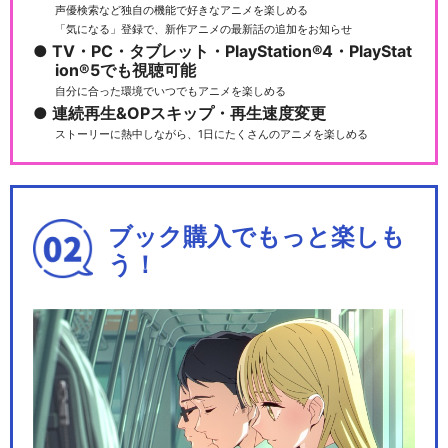
声優検索など独自の機能で好きなアニメを楽しめる
「気になる」登録で、新作アニメの最新話の追加をお知らせ
TV・PC・タブレット・PlayStation®4・PlayStat
ion®5でも視聴可能
自分に合った環境でいつでもアニメを楽しめる
劇場版 Fate/Grand Order -
連続再生&OPスキップ・再生速度変更
神…
ストーリーに熱中しながら、1日にたくさんのアニメを楽しめる
Fate/Grand Carnival 1st…
ブック購入でもっと楽しも
う！
Fate/Grand Carnival 2nd…