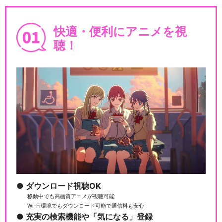
Fate/Grand Order -MOON
快適・便利にアニメを視
L…
聴！
Fate/Grand Order -絶対魔獣
戦…
Fate/Grand Order -終局特異
点…
ダウンロード視聴OK
移動中でも高画質アニメが視聴可能
Wi-Fi環境でもダウンロード可能で通信料も安心
劇場版 Fate/Grand Order -
充実の検索機能や「気になる」登録
神…