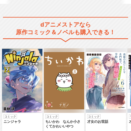
dアニメストアなら
Fate/strange Fake -Whis…
原作コミック＆ノベルも購入できる！
TVアニメ『Fate/strange Fa
ke』
劇場版Fate/stay night UNL
I…
コミック
コミック
コミック
ニンジャラ
ちいかわ なんか小さ
才女のお世話
くてかわいいやつ