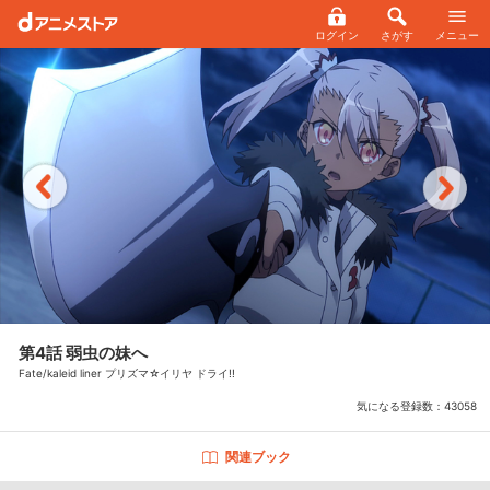
ログイン
さがす
メニュー
第4話 弱虫の妹へ
Fate/kaleid liner プリズマ☆イリヤ ドライ!!
気になる登録数：
43058
関連ブック