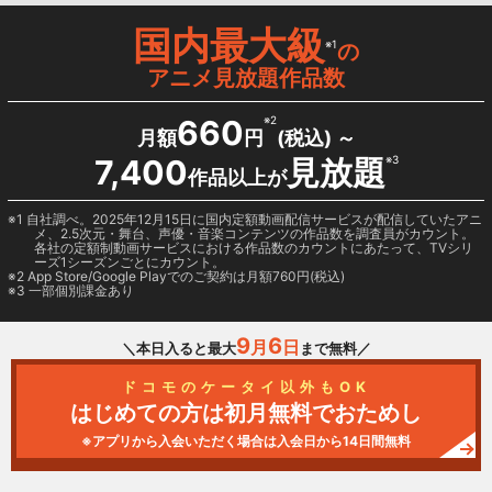
国内最大級
※1
の
アニメ見放題作品数
660
※2
月額
円
(税込) ～
7,400
見放題
※3
作品以上が
1 自社調べ。2025年12月15日に国内定額動画配信サービスが配信していたアニ
メ、2.5次元・舞台、声優・音楽コンテンツの作品数を調査員がカウント。
各社の定額制動画サービスにおける作品数のカウントにあたって、TVシリ
ーズ1シーズンごとにカウント。
2
App Store/Google Play
でのご契約は月額760円(税込)
3 一部個別課金あり
9
6
月
日
＼本日入ると最大
まで無料／
ドコモのケータイ以外もOK
はじめての方は初月無料でおためし
※アプリから入会いただく場合は入会日から14日間無料