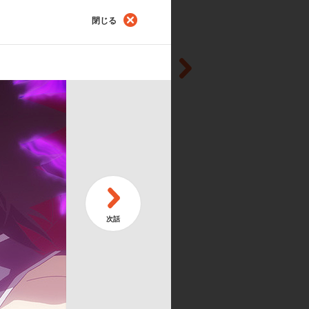
閉じる
た来る
る戦い
る『玉』
再び