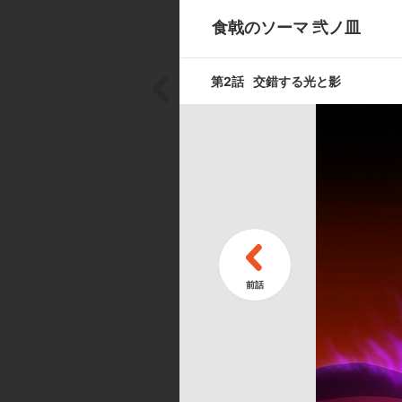
第5話
食戟のソーマ 弐ノ皿
一口目の秘密
第2話
交錯する光と影
第7話
喰らいあう獣
第9話
秋を告げる刀
第11話
スタジエール