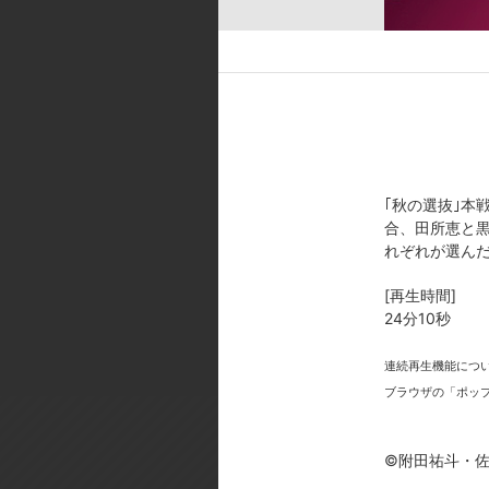
キャスト ／ スタッフ
[キャスト]
幸平創真:松岡禎丞／薙切えりな:
江夏樹／新戸緋沙子:大西沙織／薙
[スタッフ]
原作:附田祐斗・佐伯 俊／協力:
｢秋の選抜｣本
ターデザイン:下谷智之／音響監督:明
合、田所恵と
テーマ:nano.RIPE 『スノード
れぞれが選ん
[製作年]
[再生時間]
2016年
24分10秒
©附田祐斗・佐伯俊／集英社・遠
連続再生機能につ
ブラウザの「ポッ
©附田祐斗・