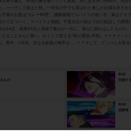
練を乗り越え、料理の腕を磨いていく創真。同じ志を持つ仲間や、同世
た。――そして迎えた秋。一年生の中でも選ばれた者しか出場を許されな
｣予選のお題は“カレー料理”。優勝候補でスパイスの使い手、葉山アキ
受けて立つべく、スパイスと格闘。予選当日の朝まで試行錯誤して調理に
葉山94点、創真93点と僅差で葉山が一位に。葉山に敗れはしたものの
くなることを心に誓い、かくして迎える｢秋の選抜｣本戦。トーナメント
山、美作、の8名。次なる創真の相手は……！？そして、てっぺんを取る
第2話
るもの
交錯す
第4話
追跡者