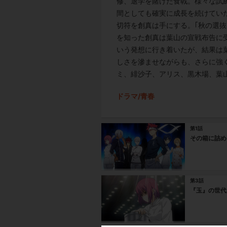
修、退学を賭けた食戟。様々な試
間としても確実に成長を続けてい
切符を創真は手にする。｢秋の選抜
を知った創真は葉山の宣戦布告に
いう発想に行き着いたが、結果は
しさを滲ませながらも、さらに強
ミ、緋沙子、アリス、黒木場、葉
ドラマ/青春
第1話
その箱に詰め
第3話
『玉』の世代