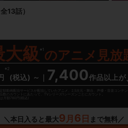
全13話）
最大級
※1
の
アニメ見放
※2
7,400
円
(税込) ～
｜
作品以上が
日に国内定額動画配信サービスが配信していたアニメ、2.5次元・舞台、声優・音楽コン
品数のカウントにあたって、TVシリーズ1シーズンごとにカウント。
月額760円(税込)
9
6
月
日
＼本日入ると最大
まで無料／