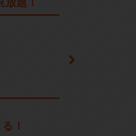
見放題！
きる！