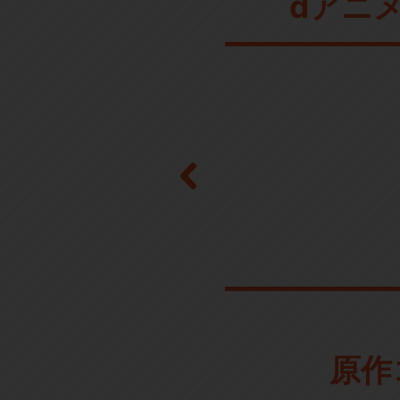
dアニ
原作