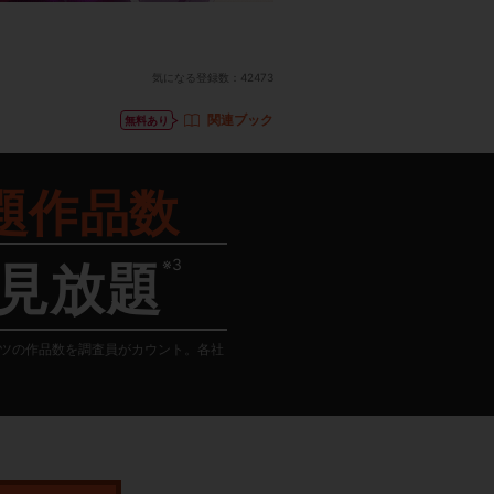
気になる登録数：
42473
関連ブック
無料あり
題作品数
※3
見放題
テンツの作品数を調査員がカウント。各社