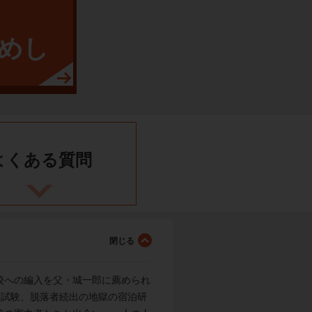
めし
よくある
質問
校への編入を父・城一郎に薦められ
い試験、脱落者続出の地獄の宿泊研