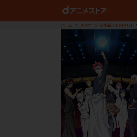
ホーム
さがす
全作品リスト[さ行]