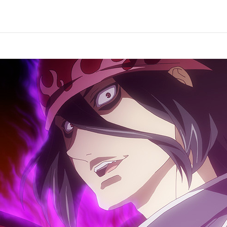
第6話
朝はま
第8話
旬を巡
第10話
新たな
第12話
魔術師