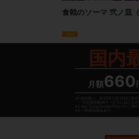
食戟のソーマ 弐ノ皿
（
1080p
国内
660
月額
1 自社調べ。2025年12月15
の定額制動画サービスにおける作
2
App Store/Google Play
でのご契約は
3 一部個別課金あり