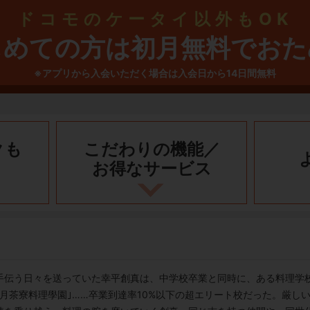
ドコモのケータイ以外もOK
じめての方は初月無料でおた
※アプリから入会いただく場合は入会日から14日間無料
クも
こだわりの機能／
お得なサービス
を手伝う日々を送っていた幸平創真は、中学校卒業と同時に、ある料理学
月茶寮料理學園｣……卒業到達率10%以下の超エリート校だった。厳し