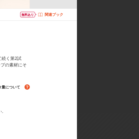
関連ブック
無料あり
岡本信彦／タクミ・アルディーニ:花
ズ構成:ヤスカワショウゴ／キャラク
て続く第2試
GH DIAMONDS』／エンディング
ープの素材にそ
タ量について
い。