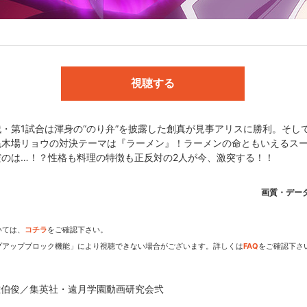
種田梨沙／田所 恵:高橋未奈美／葉山アキラ:諏訪部順一／黒木場リョウ:
切アリス:赤﨑千夏／美作 昴:安元洋貴
視聴する
森崎友紀(集英社ジャンプ コミックス刊)／監督:米たにヨシトモ／シリー
戦・第1試合は渾身の“のり弁”を披露した創真が見事アリスに勝利。そし
田川 仁／音楽:加藤達也／オープニングテーマ:SCREEN mode 『ROU
黒木場リョウの対決テーマは『ラーメン』！ラーメンの命ともいえるス
ロップ』／アニメーション制作:J.C.STAFF／製作:遠月学園動画研究会弐
だのは…！？性格も料理の特徴も正反対の2人が今、激突する！！
画質・デー
月学園動画研究会弐
いては、
コチラ
をご確認下さい。
プアップブロック機能」により視聴できない場合がございます。詳しくは
FAQ
をご確認下さ
佐伯俊／集英社・遠月学園動画研究会弐