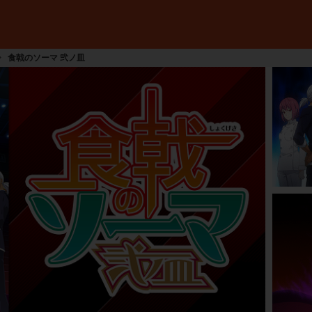
食戟のソーマ 弐ノ皿