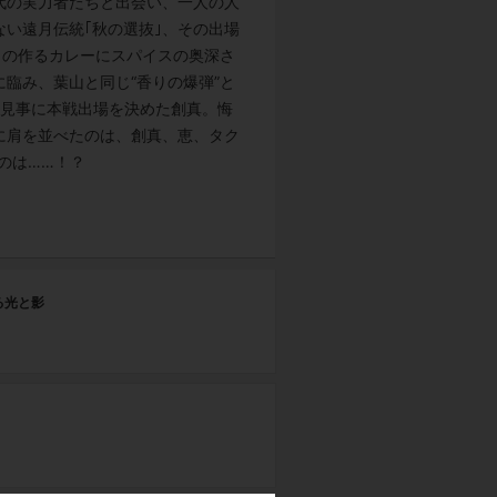
代の実力者たちと出会い、一人の人
い遠月伝統｢秋の選抜｣、その出場
ラの作るカレーにスパイスの奥深さ
臨み、葉山と同じ“香りの爆弾”と
、見事に本戦出場を決めた創真。悔
に肩を並べたのは、創真、恵、タク
のは……！？
第
る光と影
威