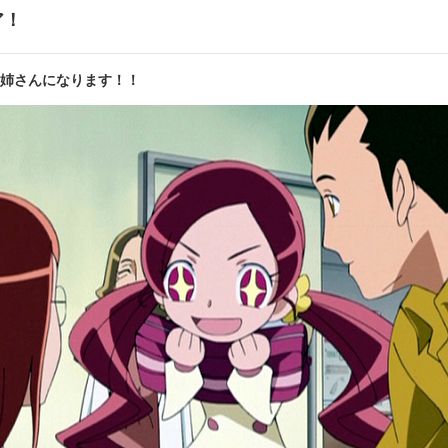
ア！
第8話
徒会長！ 乙女心はかくせません！！
カリス
お姉さんになります！！
第10話
たお父さん！お花屋さんをやめちゃいま
最大の
第12話
 カンフーでパワーアップします！！
ドッキ
樹奈々／来海えりか(キュアマリン):水沢史絵／明堂院いつき(キュアサン