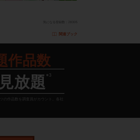
気になる登録数：
28305
関連ブック
題作品数
※3
見放題
テンツの作品数を調査員がカウント。各社