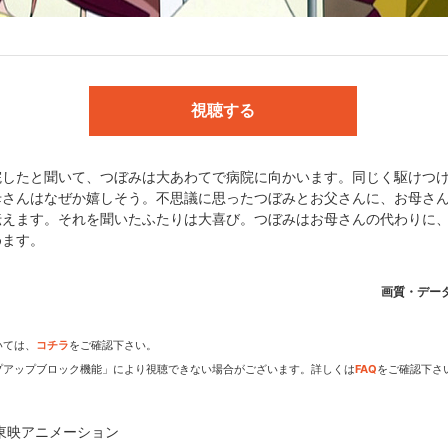
レ:川田妙子／コフレ:くまいもとこ／ポプリ:菊池こころ
木礼子、梅澤淳稔／企画:西出将之、松下洋子、関弘美／シリーズディレ
越嘉彦／美術デザイン:増田竜太郎／音楽:高梨康治／色彩設計:佐久間ヨシ
視聴する
キュア！｣作詞：六ツ見純代 作曲：高取ヒデアキ 編曲：籠島裕昌 うた：池田彩
見純代 作曲：高取ヒデアキ 編曲：籠島裕昌 うた：工藤真由
院したと聞いて、つぼみは大あわてで病院に向かいます。同じく駆けつ
母さんはなぜか嬉しそう。不思議に思ったつぼみとお父さんに、お母さ
伝えます。それを聞いたふたりは大喜び。つぼみはお母さんの代わりに
めます。
画質・デー
いては、
コチラ
をご確認下さい。
dアニメストアなら
プアップブロック機能」により視聴できない場合がございます。詳しくは
FAQ
をご確認下さ
期アニメがいち早く見られ
東映アニメーション