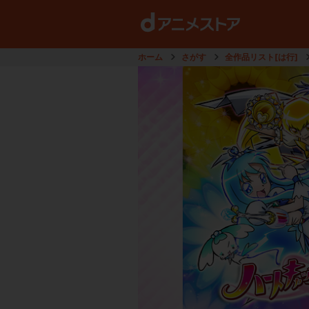
ホーム
さがす
全作品リスト[は行]