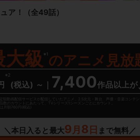
キュア！
（全49話）
最大級
※1
の
アニメ見放
※2
7,400
円
(税込) ～
｜
作品以上が
日に国内定額動画配信サービスが配信していたアニメ、2.5次元・舞台、声優・音楽コン
品数のカウントにあたって、TVシリーズ1シーズンごとにカウント。
月額760円(税込)
9
8
月
日
＼本日入ると最大
まで無料／