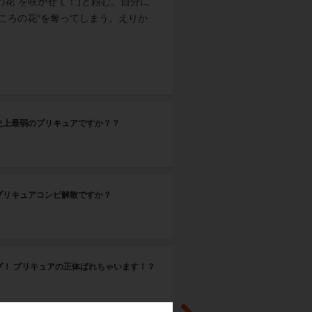
の花”を咲かせて！｣と頼む。自分に
ころの花”を奪ってしまう。えりか
第
史上最弱のプリキュアですか？？
真
第
プリキュアコンビ解散ですか？
な
第
プ！ プリキュアの正体ばれちゃいます！？
認