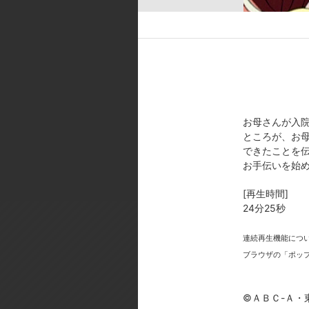
ュアムーンライト):久川綾／シプ
[スタッフ]
プロデューサー:吉田健一郎、佐々
田隆司／キャラクターデザイン:馬
｢Alright！ハートキャッチプリ
g～あしたのうた～｣作詞：六ツ
お母さんが入
[製作年]
ところが、お
2010年
できたことを
お手伝いを始
©ＡＢＣ-Ａ・東映アニメーション
[再生時間]
24分25秒
連続再生機能につ
ブラウザの「ポッ
今
©ＡＢＣ-Ａ・