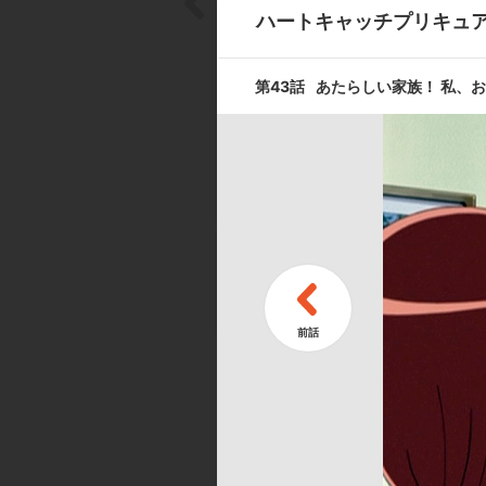
ハートキャッチプリキュ
第7話
あこがれの生
第43話
あたらしい家族！ 私、
第9話
スカウトされ
す！？
第11話
アチョー！！
キャスト ／ スタッフ
[キャスト]
花咲つぼみ(キュアブロッサム):水