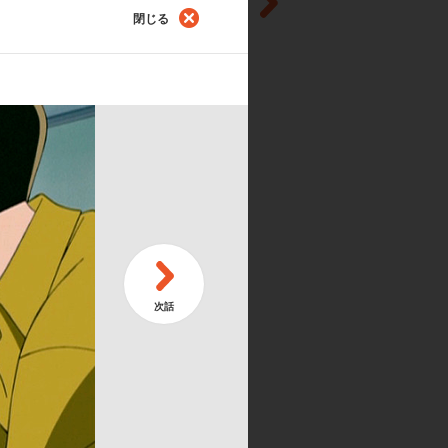
閉じる
第
マモデルのため息！って、なぜですか？
涙
第
ピンチ！ ダークプリキュアが現れました！
妖
第
ドキです！ プロポーズ大作戦！
キ
シャイン):桑島法子／月影ゆり(キ