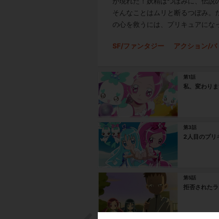
が現れた！妖精はつぼみに、伝説の
そんなことはムリと断るつぼみ。
の心を救うには、プリキュアにな
SF/ファンタジー
アクション/バ
第1話
私、変わりま
第3話
2人目のプリ
第5話
拒否されたラ