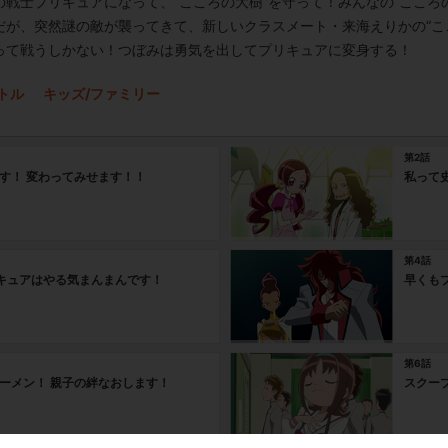
戦士プリキュアになって、“こころの大樹”を守って！みんなの“こころ
だが、突然謎の敵が襲ってきて、新しいクラスメート・来海えりかの“こ
って戦うしかない！つぼみは勇気を出してプリキュアに変身する！
トル
キッズ/ファミリー
第2話
す！ 変わってみせます！！
私って
第4話
キュアはやる気まんまんです！
早くも
第6話
ーメン！ 親子の絆なおします！
スクー