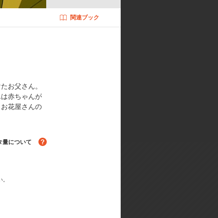
関連ブック
クター:長峯達也／シリーズ構成:山
子／製作担当:額賀康彦／OP楽曲:
／ED楽曲:｢Tomorrow Son
けたお父さん。
んは赤ちゃんが
、お花屋さんの
タ量について
い。
る！