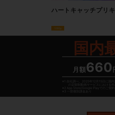
ハートキャッチプリ
1080p
国内
660
月額
1 自社調べ。2025年12月15
の定額制動画サービスにおける作
2
App Store/Google Play
でのご契約は
3 一部個別課金あり