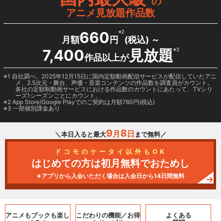
の
アニメ見放題作品数
660
※2
月額
円
(税込) ～
7,400
見放題
※3
作品以上が
1 自社調べ。2025年12月15日に国内定額動画配信サービスが配信していたアニ
メ、2.5次元・舞台、声優・音楽コンテンツの作品数を調査員がカウント。
各社の定額制動画サービスにおける作品数のカウントにあたって、TVシリ
ーズ1シーズンごとにカウント。
2
App Store/Google Play
でのご契約は月額760円(税込)
3 一部個別課金あり
9
8
月
日
＼本日入ると最大
まで無料／
ドコモのケータイ以外もOK
はじめての方は初月無料でおためし
※アプリから入会いただく場合は入会日から14日間無料
アニメもブックも
楽し
こだわりの機能／
お得
よくある