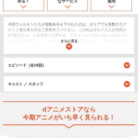
める！
なサービス
質問
今回ウェルキンたちが攻略命令を下されたのは、ガリアでも有数のラグ
ナイト産出量を誇る工業都市ファウゼン。この街はダルクス人が住民の
約3割を占め、山岳地帯に位置する。ドライ・シュテルンが一人グレゴー
ル率いる帝国軍は、この地形を利用し装甲列車エーゼルで難攻不落の要
さらに見る
塞を作り上げた。ウェルキン達に課された目的は、装甲列車エーゼルの
破壊と、占拠している帝国軍の指令中枢である採掘基地の制圧、そして
帝国の支配の象徴である“ダルクス人強制収容所”の解放である。この作戦
への参加に気が重いロージーの前に、ダルクス人レジスタンスのリーダ
エピソード（全26話）
ーである、ザカが現れた…。
SF/ファンタジー
キャスト ／ スタッフ
アクション/バトル
戦争/ミリタリー
dアニメストアなら
シリーズ／関連のアニメ作品
今期アニメがいち早く見られる！
戦場のヴァルキュリア3 誰が
ための銃瘡