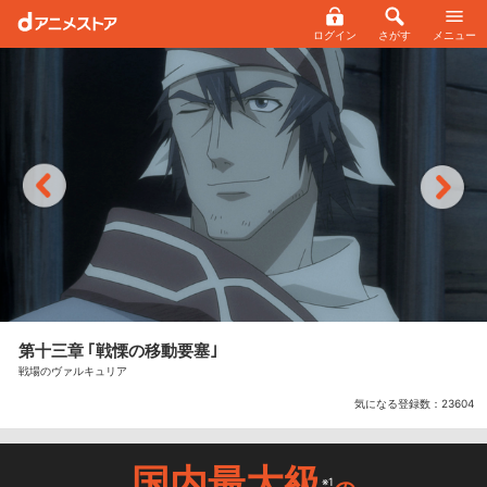
ログイン
さがす
メニュー
第十三章 ｢戦慄の移動要塞｣
戦場のヴァルキュリア
気になる登録数：
23604
国内最大級
※1