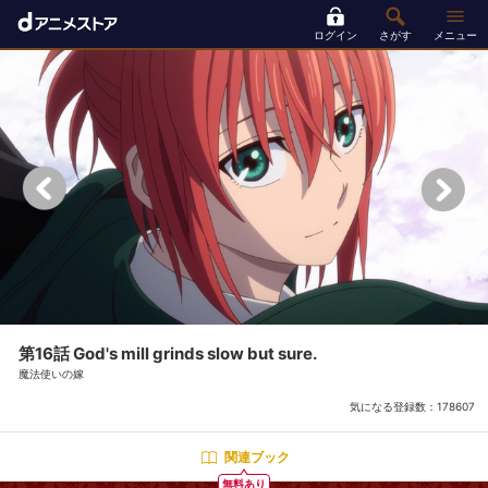
ログイン
さがす
メニュー
第16話 God's mill grinds slow but sure.
魔法使いの嫁
気になる登録数：
178607
関連ブック
無料あり