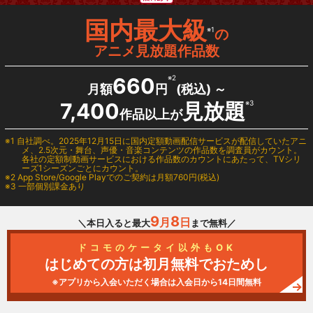
国内最大級
※1
の
アニメ見放題作品数
660
※2
月額
円
(税込) ～
7,400
見放題
※3
作品以上が
1 自社調べ。2025年12月15日に国内定額動画配信サービスが配信していたアニ
メ、2.5次元・舞台、声優・音楽コンテンツの作品数を調査員がカウント。
各社の定額制動画サービスにおける作品数のカウントにあたって、TVシリ
ーズ1シーズンごとにカウント。
2
App Store/Google Play
でのご契約は月額760円(税込)
3 一部個別課金あり
9
8
月
日
＼本日入ると最大
まで無料／
ドコモのケータイ以外もOK
はじめての方は初月無料でおためし
※アプリから入会いただく場合は入会日から14日間無料