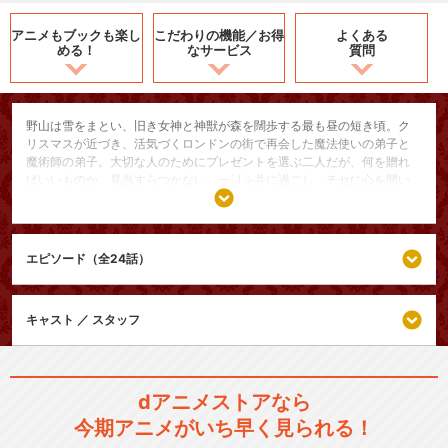
アニメもブックも
楽し
こだわりの機能／
お得
よくある
める！
なサービス
質問
野山は雪をまとい、旧き女神と神獣が森を闊歩する最も昼の短き頃。ク
リスマスが近づき、活気づくロンドンの街で再会した魔法使いの弟子と
魔術師の弟子。大切な人のためにプレゼントを選ぶ二人だが、何を贈れ
ばいいものか、見当すらつかない。一日を共に過ごし、チセに心を開い
さらに見る
たアリスは、レンフレッドと出会った頃を語り始める。
恋愛/ラブコメ
SF/ファンタジー
エピソード（全24話）
シリーズ／関連のアニメ作品
キャスト ／ スタッフ
魔法使いの嫁 SEASON2
dアニメストアなら
今期アニメがいち早く見られる！