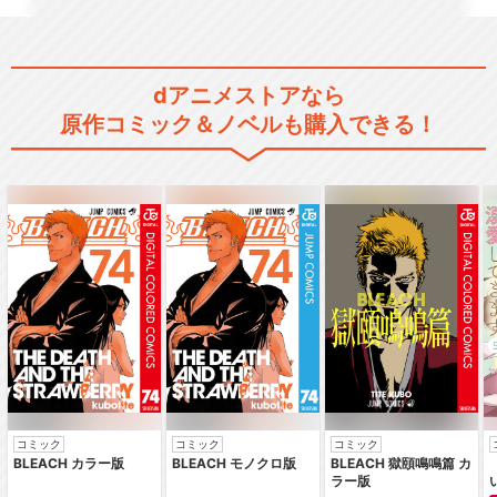
dアニメストアなら
閉じる
原作コミック＆ノベルも購入できる！
コミック
コミック
コミック
BLEACH カラー版
BLEACH モノクロ版
BLEACH 獄頤鳴鳴篇 カ
ラー版