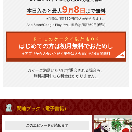
9
8
月
日
本日入ると最大
まで無料
※以降は月額660円(税込)がかかります。
App Store/Google Play
でのご契約は月額760円(税込)
ドコモのケータイ以外もOK
はじめての方は初月無料でおためし
※アプリから入会いただく場合は入会日から14日間無料
万が一ご満足いただけず
退会される場合も、
無料期間中なら料金はかかりません。
関連ブック（電子書籍）
このエピソードが読めます