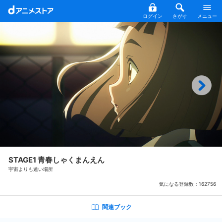
ログイン
さがす
メニュー
STAGE1 青春しゃくまんえん
宇宙よりも遠い場所
気になる登録数：
162756
関連ブック