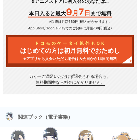
dアニメストアに初入会のあなたは…
9
7
月
日
本日入ると最大
まで無料
※以降は月額660円(税込)がかかります。
App Store/Google Play
でのご契約は月額760円(税込)
ドコモのケータイ以外もOK
はじめての方は初月無料でおためし
※アプリから入会いただく場合は入会日から14日間無料
万が一ご満足いただけず
退会される場合も、
無料期間中なら料金はかかりません。
関連ブック（電子書籍）