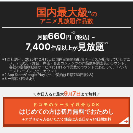
国内最大級
※1
の
アニメ見放題作品数
660
※2
月額
円
(税込) ～
7,400
見放題
※3
作品以上が
1 自社調べ。2025年12月15日に国内定額動画配信サービスが配信していたアニ
メ、2.5次元・舞台、声優・音楽コンテンツの作品数を調査員がカウント。
各社の定額制動画サービスにおける作品数のカウントにあたって、TVシリ
ーズ1シーズンごとにカウント。
2
App Store/Google Play
でのご契約は月額760円(税込)
3 一部個別課金あり
9
7
月
日
＼本日入ると最大
まで無料／
ドコモのケータイ以外もOK
はじめての方は初月無料でおためし
※アプリから入会いただく場合は入会日から14日間無料