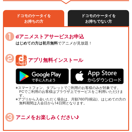
ドコモのケータイを
ドコモのケータイを
お持ちの方
お持ちでない方
dアニメストアサービスお申込
はじめての方は初月無料
でアニメが見放題！
アプリ無料インストール
スマートフォン、タブレットでご利用のお客様のみが対象です。
PCでご利用のお客様はブラウザ上でサービスをご利用いただけま
す。
アプリから入会いただく場合は、月額760円(税込)、はじめての方の
無料期間は入会日から14日間となります。
アニメをお楽しみください♪