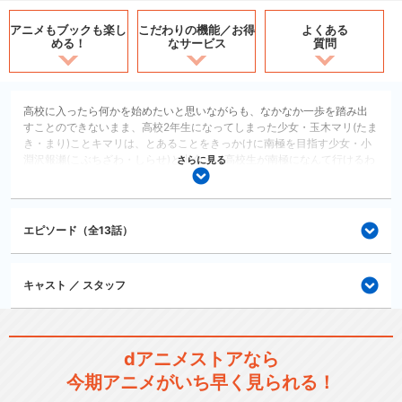
アニメもブックも
楽し
こだわりの機能／
お得
よくある
める！
なサービス
質問
高校に入ったら何かを始めたいと思いながらも、なかなか一歩を踏み出
すことのできないまま、高校2年生になってしまった少女・玉木マリ(たま
き・まり)ことキマリは、とあることをきっかけに南極を目指す少女・小
淵沢報瀬(こぶちざわ・しらせ)と出会う。高校生が南極になんて行けるわ
さらに見る
けがないと言われても、絶対にあきらめようとしない報瀬の姿に心を動
かされたキマリは、報瀬と共に南極を目指すことを誓う。
ドラマ/青春
エピソード（全13話）
閉じる
キャスト ／ スタッフ
dアニメストアなら
今期アニメがいち早く見られる！