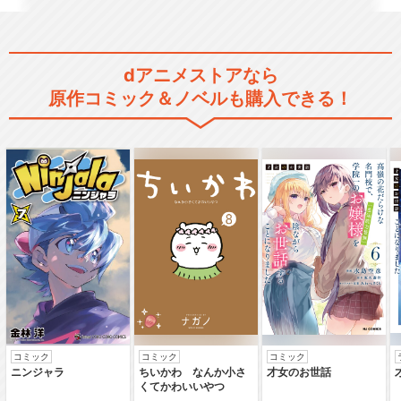
劇場版 巨人の星 宿命の対
決
dアニメストアなら
原作コミック＆ノベルも購入できる！
劇場版 新 巨人の星
巨人の星【特別篇】猛虎 花
形満
コミック
コミック
コミック
ニンジャラ
ちいかわ なんか小さ
才女のお世話
インド版「巨人の星」(スーラ
くてかわいいやつ
ジ ザ・ライジング…