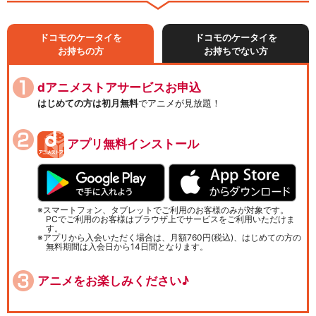
ドコモのケータイを
ドコモのケータイを
お持ちの方
お持ちでない方
dアニメストアサービスお申込
はじめての方は初月無料
でアニメが見放題！
アプリ無料インストール
スマートフォン、タブレットでご利用のお客様のみが対象です。
PCでご利用のお客様はブラウザ上でサービスをご利用いただけま
す。
アプリから入会いただく場合は、月額760円(税込)、はじめての方の
無料期間は入会日から14日間となります。
アニメをお楽しみください♪