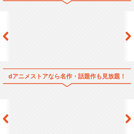
新・巨人の星Ⅱ
劇場版 巨人の星 行け行け
飛雄馬
dアニメストアなら
名作・話題作も見放題！
劇場版 巨人の星 大リーグ
ボール
劇場版 巨人の星 血ぞめの
決勝戦