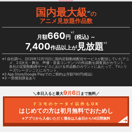
国内最大級
※1
の
アニメ見放題作品数
660
※2
月額
円
(税込) ～
7,400
見放題
※3
作品以上が
1 自社調べ。2025年12月15日に国内定額動画配信サービスが配信していたアニ
メ、2.5次元・舞台、声優・音楽コンテンツの作品数を調査員がカウント。
各社の定額制動画サービスにおける作品数のカウントにあたって、TVシリ
ーズ1シーズンごとにカウント。
2
App Store/Google Play
でのご契約は月額760円(税込)
3 一部個別課金あり
9
6
月
日
＼本日入ると最大
まで無料／
ドコモのケータイ以外もOK
はじめての方は初月無料でおためし
※アプリから入会いただく場合は入会日から14日間無料