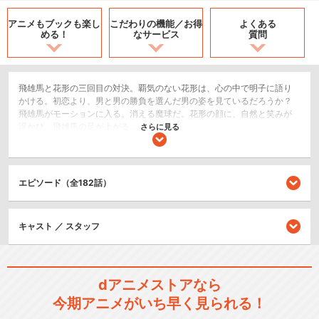
アニメもブックも
楽し
こだわりの機能／
お得
よくある
める！
なサービス
質問
飛雄馬と花形の三回目の対決。覇気のない花形は、心の中で明子に語り
かける。初恋より、男と男の勝負を選んだ男の姿を見ているだろうか？
飛雄馬がモーションに入る。消える魔球だ。花形の顔に、自然と笑みが
浮かび、飛雄馬の足が上がる…。
さらに見る
スポーツ/競技
ドラマ/青春
エピソード（全182話）
シリーズ／関連のアニメ作品
キャスト ／ スタッフ
新・巨人の星
dアニメストアなら
今期アニメがいち早く見られる！