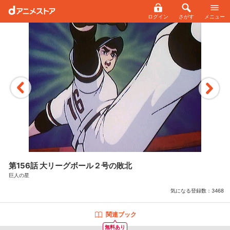
ログイン
さがす
メニュー
第156話 大リーグボール２号の敗北
巨人の星
気になる登録数：
3468
関連ブック
無料あり