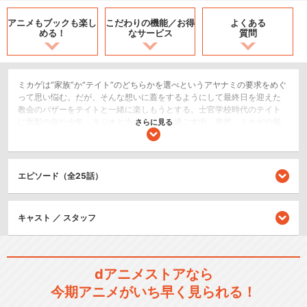
アニメもブックも
楽し
こだわりの機能／
お得
よくある
める！
なサービス
質問
ミカゲは“家族”か“テイト”のどちらかを選べというアヤナミの要求をめぐ
って思い悩む。だが、そんな想いに蓋をするようにして最終日を迎えた
教会のバザーをテイトと一緒に楽しもうとする。士官学校時代のテイト
に面影の似た少年・タジオと出会って共に過ごす中、突然、ミカゲの脳
さらに見る
裏にアヤナミの非情なメッセージが！ ミカゲはテイトをアヤナミに引
き渡せば自分の家族は助かると想いをめぐらせるが…。
SF/ファンタジー
エピソード（全25話）
アクション/バトル
閉じる
キャスト ／ スタッフ
dアニメストアなら
今期アニメがいち早く見られる！