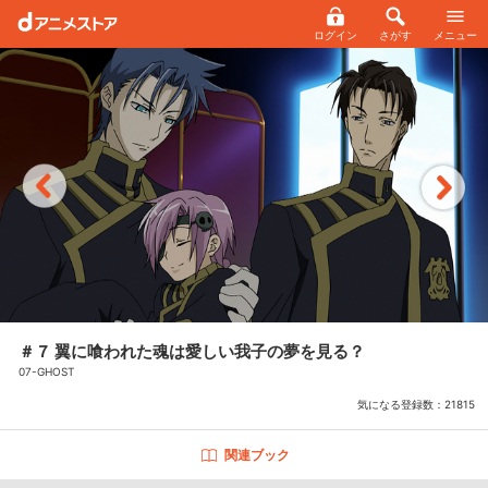
ログイン
さがす
メニュー
＃７ 翼に喰われた魂は愛しい我子の夢を見る？
07-GHOST
気になる登録数：
21815
関連ブック