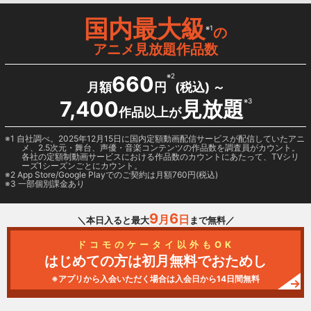
国内最大級
※1
の
アニメ見放題作品数
660
※2
月額
円
(税込) ～
7,400
見放題
※3
作品以上が
1 自社調べ。2025年12月15日に国内定額動画配信サービスが配信していたアニ
メ、2.5次元・舞台、声優・音楽コンテンツの作品数を調査員がカウント。
各社の定額制動画サービスにおける作品数のカウントにあたって、TVシリ
ーズ1シーズンごとにカウント。
2
App Store/Google Play
でのご契約は月額760円(税込)
3 一部個別課金あり
9
6
月
日
＼本日入ると最大
まで無料／
ドコモのケータイ以外もOK
はじめての方は初月無料でおためし
※アプリから入会いただく場合は入会日から14日間無料