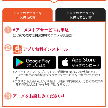
ドコモのケータイを
ドコモのケータイを
お持ちの方
お持ちでない方
dアニメストアサービスお申込
はじめての方は初月無料
でアニメが見放題！
アプリ無料インストール
スマートフォン、タブレットでご利用のお客様のみが対象です。
PCでご利用のお客様はブラウザ上でサービスをご利用いただけま
す。
アプリから入会いただく場合は、月額760円(税込)、はじめての方の
無料期間は入会日から14日間となります。
アニメをお楽しみください♪